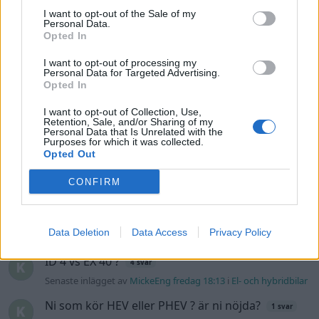
I want to opt-out of the Sale of my
Golf Mk2 16v Turbo
137 svar
Personal Data.
Opted In
Senaste inlägget av
16vt4m torsdag 19:51
i
Projekt
Volvo 245 ?Turbo?
I want to opt-out of processing my
40 svar
Personal Data for Targeted Advertising.
Senaste inlägget av
Marurb1 onsdag 23:42
i
Projekt
Opted In
Renovering av en Honda Civic Aerodeck
I want to opt-out of Collection, Use,
181 svar
VTi
Retention, Sale, and/or Sharing of my
Personal Data that Is Unrelated with the
Senaste inlägget av
Xebers76 onsdag 20:48
i
Projekt
Purposes for which it was collected.
Opted Out
Nyaste forumtrådarna
CONFIRM
Bestyckningsfundering. Zenith INAT 35/40
förgasare
Senaste inlägget av
Mossan1 för 21 timmar sedan
i
Data Deletion
Data Access
Privacy Policy
Motorteknik (Avancerad)
ID 4 vs EX 40 ?
4 svar
Senaste inlägget av
MickeEng fredag 18:13
i
El- och hybridbilar
Ni som kör HEV eller PHEV ? är ni nöjda?
1 svar