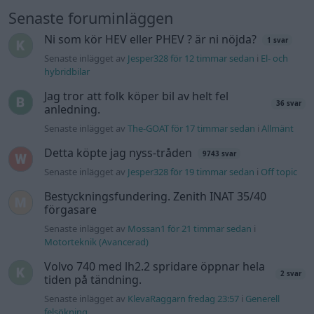
Senaste foruminläggen
Ni som kör HEV eller PHEV ? är ni nöjda?
1 svar
Senaste inlägget av
Jesper328 för 12 timmar sedan
i
El- och
hybridbilar
Jag tror att folk köper bil av helt fel
36 svar
anledning.
Senaste inlägget av
The-GOAT för 17 timmar sedan
i
Allmänt
Detta köpte jag nyss-tråden
9743 svar
Senaste inlägget av
Jesper328 för 19 timmar sedan
i
Off topic
Bestyckningsfundering. Zenith INAT 35/40
förgasare
Senaste inlägget av
Mossan1 för 21 timmar sedan
i
Motorteknik (Avancerad)
Volvo 740 med lh2.2 spridare öppnar hela
2 svar
tiden på tändning.
Senaste inlägget av
KlevaRaggarn fredag 23:57
i
Generell
felsökning