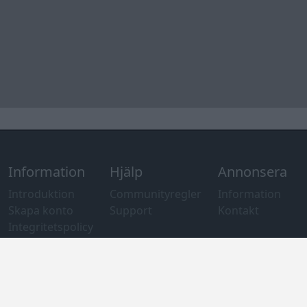
Information
Hjälp
Annonsera
Introduktion
Communityregler
Information
Skapa konto
Support
Kontakt
Integritetspolicy
och information
om användning
av cookies
Övrig