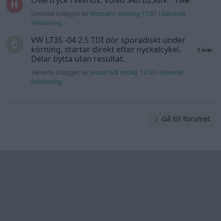
Övertryck i vevhus, Volvo 940 b230fk
1 svar
Senaste inlägget av
Mossan1 onsdag 11:07
i
Generell
felsökning
VW LT35 -04 2.5 TDI dör sporadiskt under
körning, startar direkt efter nyckelcykel.
1 svar
Delar bytta utan resultat.
Senaste inlägget av
Jesper328 tisdag 12:52
i
Generell
felsökning
Gå till forumet