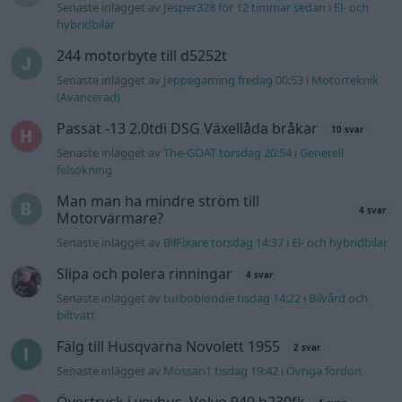
Senaste inlägget av
Jesper328 för 12 timmar sedan
i
El- och
hybridbilar
244 motorbyte till d5252t
Senaste inlägget av
Jeppegaming fredag 00:53
i
Motorteknik
(Avancerad)
Passat -13 2.0tdi DSG Växellåda bråkar
10 svar
Senaste inlägget av
The-GOAT torsdag 20:54
i
Generell
felsökning
Man man ha mindre ström till
4 svar
Motorvärmare?
Senaste inlägget av
BilFixare torsdag 14:37
i
El- och hybridbilar
Slipa och polera rinningar
4 svar
Senaste inlägget av
turboblondie tisdag 14:22
i
Bilvård och
biltvätt
Fälg till Husqvarna Novolett 1955
2 svar
Senaste inlägget av
Mossan1 tisdag 19:42
i
Övriga fordon