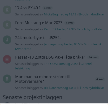
ID 4 vs EX 40 ?
4 svar
Senaste inlägget av
MickeEng fredag 18:13
i
El- och hybridbilar
Ford Mustang e Mac 2023
4 svar
Senaste inlägget av
KenthIJ2 fredag 12:37
i
El- och hybridbilar
244 motorbyte till d5252t
Senaste inlägget av
Jeppegaming fredag 00:53
i
Motorteknik
(Avancerad)
Passat -13 2.0tdi DSG Växellåda bråkar
10 svar
Senaste inlägget av
The-GOAT torsdag 20:54
i
Generell
felsökning
Man man ha mindre ström till
4 svar
Motorvärmare?
Senaste inlägget av
BilFixare torsdag 14:37
i
El- och hybridbilar
Senaste projektinläggen
Vw 1956 oval prosjekt
12 svar