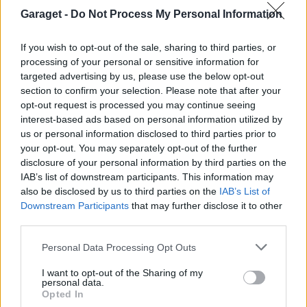
Senaste inlägget av
jarleb för 10 timmar sedan
i
Projekt
Garaget -
Do Not Process My Personal Information
Puttelitens projekt Audi S2 Avant. Back
900 svar
to basic. + garagefix.
If you wish to opt-out of the sale, sharing to third parties, or
processing of your personal or sensitive information for
Senaste inlägget av
Putteliten fredag 22:10
i
Projekt
targeted advertising by us, please use the below opt-out
Volkswagen Golf MK4 v6 4motion OEM++
section to confirm your selection. Please note that after your
14 svar
med JDM inspiration.
opt-out request is processed you may continue seeing
Senaste inlägget av
Stol3n_Identity fredag 10:06
i
Projekt
interest-based ads based on personal information utilized by
us or personal information disclosed to third parties prior to
Manta b som ska räddas (kaross eller
your opt-out. You may separately opt-out of the further
122 svar
delar sökes)
disclosure of your personal information by third parties on the
Senaste inlägget av
Tyfors torsdag 23:25
i
Projekt
IAB’s list of downstream participants. This information may
also be disclosed by us to third parties on the
IAB’s List of
Huggern goes big block with 427 ZL-1!
551 svar
Downstream Participants
that may further disclose it to other
Senaste inlägget av
hugger69 torsdag 23:01
i
Projekt
third parties.
Camaro som bruksbil?!
57 svar
Personal Data Processing Opt Outs
Senaste inlägget av
Ev_volvo142 torsdag 22:10
i
Projekt
I want to opt-out of the Sharing of my
Volkswagen split bus t1 1962
personal data.
2559 svar
Opted In
Senaste inlägget av
Dr_snuggels torsdag 21:09
i
Projekt