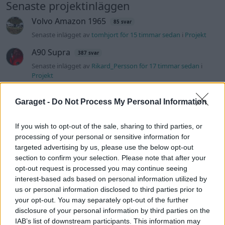
Senaste projektinläggen
Volvo Amazon 1965
85 svar
Senaste inlägget av
tomhjort för 15 timmar sedan
i
Projekt
A90 Supra
387 svar
Senaste inlägget av
Rikard_Persson för 17 timmar sedan
i
Projekt
Vw 1956 oval prosjekt
12 svar
Garaget -
Do Not Process My Personal Information
Senaste inlägget av
jarleb lördag 21:29
i
Projekt
Puttelitens projekt Audi S2 Avant. Back
If you wish to opt-out of the sale, sharing to third parties, or
900 svar
to basic. + garagefix.
processing of your personal or sensitive information for
Senaste inlägget av
Putteliten fredag 22:10
i
Projekt
targeted advertising by us, please use the below opt-out
section to confirm your selection. Please note that after your
Volkswagen Golf MK4 v6 4motion OEM++
opt-out request is processed you may continue seeing
14 svar
med JDM inspiration.
interest-based ads based on personal information utilized by
Senaste inlägget av
Stol3n_Identity fredag 10:06
i
Projekt
us or personal information disclosed to third parties prior to
your opt-out. You may separately opt-out of the further
Manta b som ska räddas (kaross eller
disclosure of your personal information by third parties on the
122 svar
delar sökes)
IAB’s list of downstream participants. This information may