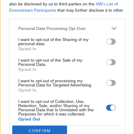
Senaste inlägget av
Tyfors torsdag 23:25
i
Projekt
also be disclosed by us to third parties on the
IAB’s List of
Downstream Participants
that may further disclose it to other
Huggern goes big block with 427 ZL-1!
551 svar
third parties.
Senaste inlägget av
hugger69 torsdag 23:01
i
Projekt
Personal Data Processing Opt Outs
Camaro som bruksbil?!
57 svar
Senaste inlägget av
Ev_volvo142 torsdag 22:10
i
Projekt
I want to opt-out of the Sharing of my
personal data.
Opted In
Volkswagen split bus t1 1962
2559 svar
Senaste inlägget av
Dr_snuggels torsdag 21:09
i
Projekt
I want to opt-out of the Sale of my
Personal Data.
Golf Mk2 16v Turbo
137 svar
Opted In
Senaste inlägget av
16vt4m torsdag 19:51
i
Projekt
I want to opt-out of processing my
Personal Data for Targeted Advertising.
Nyaste forumtrådarna
Opted In
Lambdasond tänds på högre varv
1 svar
I want to opt-out of Collection, Use,
Senaste inlägget av
Mossan1 för 11 timmar sedan
i
Generell
Retention, Sale, and/or Sharing of my
Personal Data that Is Unrelated with the
felsökning
Purposes for which it was collected.
Opted Out
BMW 523i Touring E61, 2007. Hjulhuset
3 svar
lägre på höger sida.
CONFIRM