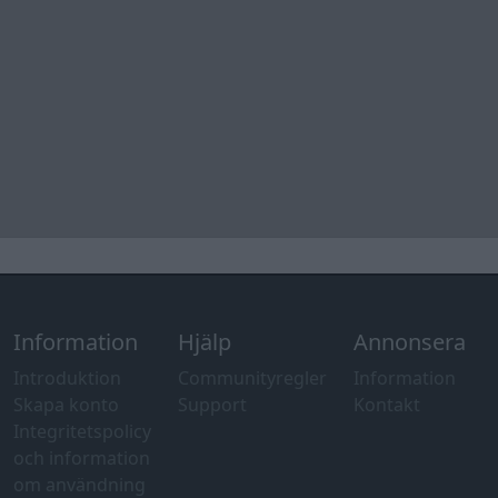
Information
Hjälp
Annonsera
Introduktion
Communityregler
Information
Skapa konto
Support
Kontakt
Integritetspolicy
och information
om användning
av cookies
Övrig
information
Övrigt
Tips och
förslag
Felanmälan
®
GARAGET
v13.2 Copyright © 2001-2026 Garaget Media AB