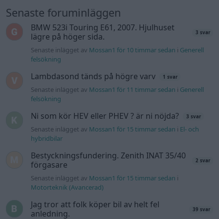
Senaste foruminläggen
BMW 523i Touring E61, 2007. Hjulhuset
3 svar
lägre på höger sida.
Senaste inlägget av
Mossan1 för 10 timmar sedan
i
Generell
felsökning
Lambdasond tänds på högre varv
1 svar
Senaste inlägget av
Mossan1 för 11 timmar sedan
i
Generell
felsökning
Ni som kör HEV eller PHEV ? är ni nöjda?
3 svar
Senaste inlägget av
Mossan1 för 15 timmar sedan
i
El- och
hybridbilar
Bestyckningsfundering. Zenith INAT 35/40
2 svar
förgasare
Senaste inlägget av
Mossan1 för 15 timmar sedan
i
Motorteknik (Avancerad)
Jag tror att folk köper bil av helt fel
39 svar
anledning.