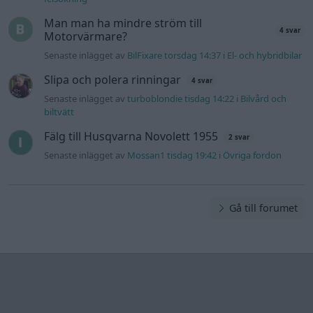
Man man ha mindre ström till
4 svar
Motorvärmare?
Senaste inlägget av
BilFixare torsdag 14:37
i
El- och hybridbilar
Slipa och polera rinningar
4 svar
Senaste inlägget av
turboblondie tisdag 14:22
i
Bilvård och
biltvätt
Fälg till Husqvarna Novolett 1955
2 svar
Senaste inlägget av
Mossan1 tisdag 19:42
i
Övriga fordon
Gå till forumet