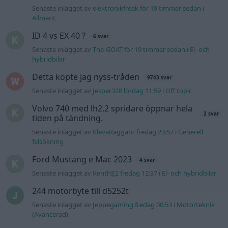
Senaste inlägget av
elektronikfreak för 19 timmar sedan
i
Allmänt
ID 4 vs EX 40 ?
6 svar
Senaste inlägget av
The-GOAT för 19 timmar sedan
i
El- och
hybridbilar
Detta köpte jag nyss-tråden
9743 svar
Senaste inlägget av
Jesper328 lördag 11:59
i
Off topic
Volvo 740 med lh2.2 spridare öppnar hela
2 svar
tiden på tändning.
Senaste inlägget av
KlevaRaggarn fredag 23:57
i
Generell
felsökning
Ford Mustang e Mac 2023
4 svar
Senaste inlägget av
KenthIJ2 fredag 12:37
i
El- och hybridbilar
244 motorbyte till d5252t
Senaste inlägget av
Jeppegaming fredag 00:53
i
Motorteknik
(Avancerad)