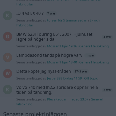
hybridbilar
ID 4 vs EX 40 ?
7 svar
Senaste inlägget av
torsen för 5 timmar sedan
i
El- och
hybridbilar
BMW 523i Touring E61, 2007. Hjulhuset
3 svar
lägre på höger sida.
Senaste inlägget av
Mossan1 Igår 19:16
i
Generell felsökning
Lambdasond tänds på högre varv
1 svar
Senaste inlägget av
Mossan1 Igår 18:40
i
Generell felsökning
Detta köpte jag nyss-tråden
9743 svar
Senaste inlägget av
Jesper328 lördag 11:59
i
Off topic
Volvo 740 med lh2.2 spridare öppnar hela
2 svar
tiden på tändning.
Senaste inlägget av
KlevaRaggarn fredag 23:57
i
Generell
felsökning
Senaste projektinläggen