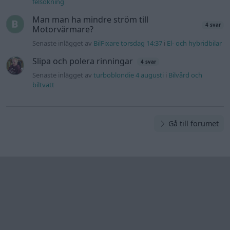
felsökning
Man man ha mindre ström till
4 svar
Motorvärmare?
Senaste inlägget av
BilFixare torsdag 14:37
i
El- och hybridbilar
Slipa och polera rinningar
4 svar
Senaste inlägget av
turboblondie 4 augusti
i
Bilvård och
biltvätt
Gå till forumet
Information
Hjälp
Annonsera