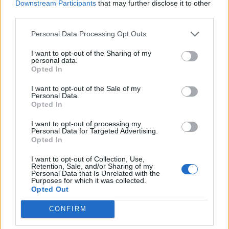
Downstream Participants
that may further disclose it to other
Volkswagen Golf MK4 v6 4motion OEM++
third parties.
14 svar
med JDM inspiration.
Personal Data Processing Opt Outs
Senaste inlägget av
Stol3n_Identity fredag 10:06
i
Projekt
I want to opt-out of the Sharing of my
Manta b som ska räddas (kaross eller
personal data.
122 svar
delar sökes)
Opted In
Senaste inlägget av
Tyfors torsdag 23:25
i
Projekt
I want to opt-out of the Sale of my
Personal Data.
Volkswagen split bus t1 1962
2559 svar
Opted In
Senaste inlägget av
Dr_snuggels torsdag 21:09
i
Projekt
I want to opt-out of processing my
Nyaste forumtrådarna
Personal Data for Targeted Advertising.
Opted In
Korta sträckor med diesel, hur farligt?
2 svar
I want to opt-out of Collection, Use,
Senaste inlägget av
Jesper328 för 1 timme sedan
i
Motorteknik
Retention, Sale, and/or Sharing of my
(Grundläggande)
Personal Data that Is Unrelated with the
Purposes for which it was collected.
Lambdasond tänds på högre varv
Opted Out
1 svar
Senaste inlägget av
Mossan1 Igår 18:40
i
Generell felsökning
CONFIRM
BMW 523i Touring E61, 2007. Hjulhuset
3 svar