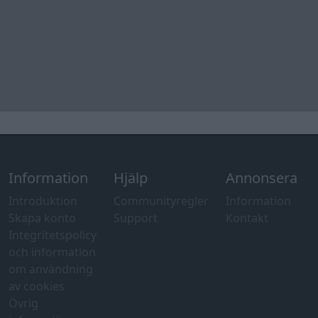
Introduktion
Communityregler
Information
Skapa konto
Support
Kontakt
Integritetspolicy
och information
om användning
av cookies
Övrig
information
Övrigt
Tips och
förslag
Felanmälan
®
GARAGET
v13.2 Copyright © 2001-2026 Garaget Media AB