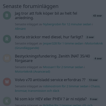
Senaste foruminläggen
Jag tror att folk köper bil av helt fel
43 svar
anledning.
Senaste inlägget av
Nybergrobin för 12 minuter sedan
i
Allmänt
Korta sträckor med diesel, hur farligt?
2 svar
Senaste inlägget av
Jesper328 för 1 timme sedan
i
Motorteknik
(Grundläggande)
Bestyckningsfundering. Zenith INAT 35/40
4 svar
förgasare
Senaste inlägget av
Mossan1 för 2 timmar sedan
i
Motorteknik (Avancerad)
Volvo v70 antisladd service erfordras ??
13 svar
Senaste inlägget av
robinostrom för 2 timmar sedan
i
Chassi,
bromsar, transmission och däck
Ni som kör HEV eller PHEV ? är ni nöjda?
9 svar
Senaste inlägget av
Brådhis för 2 timmar sedan
i
El- och