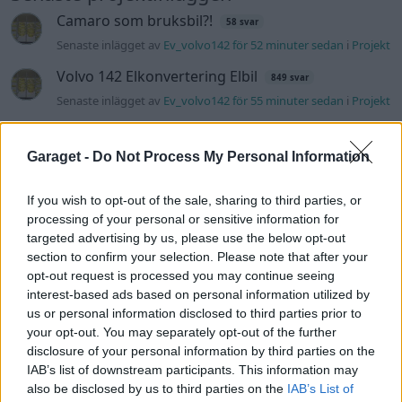
Camaro som bruksbil?!
58 svar
Senaste inlägget av
Ev_volvo142 för 52 minuter sedan
i
Projekt
Volvo 142 Elkonvertering Elbil
849 svar
Senaste inlägget av
Ev_volvo142 för 55 minuter sedan
i
Projekt
Volvo Amazon 1965
89 svar
Senaste inlägget av
Carlén för 2 timmar sedan
i
Projekt
Garaget -
Do Not Process My Personal Information
Huggern goes big block with 427 ZL-1!
552 svar
If you wish to opt-out of the sale, sharing to third parties, or
Senaste inlägget av
Carlén för 11 timmar sedan
i
Projekt
processing of your personal or sensitive information for
targeted advertising by us, please use the below opt-out
A90 Supra
387 svar
section to confirm your selection. Please note that after your
Senaste inlägget av
Rikard_Persson Igår 12:52
i
Projekt
opt-out request is processed you may continue seeing
interest-based ads based on personal information utilized by
Vw 1956 oval prosjekt
12 svar
us or personal information disclosed to third parties prior to
Senaste inlägget av
jarleb lördag 21:29
i
Projekt
your opt-out. You may separately opt-out of the further
disclosure of your personal information by third parties on the
Puttelitens projekt Audi S2 Avant. Back
900 svar
to basic. + garagefix.
IAB’s list of downstream participants. This information may
also be disclosed by us to third parties on the
IAB’s List of
Senaste inlägget av
Putteliten fredag 22:10
i
Projekt