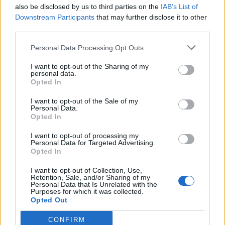
also be disclosed by us to third parties on the
IAB’s List of
Golf Mk2 16v Turbo
137 svar
Downstream Participants
that may further disclose it to other
Senaste inlägget av
16vt4m torsdag 19:51
i
Projekt
third parties.
Vw 1956 oval prosjekt
11 svar
Personal Data Processing Opt Outs
Senaste inlägget av
jarleb torsdag 17:26
i
Projekt
I want to opt-out of the Sharing of my
Volvo 245 ?Turbo?
personal data.
40 svar
Opted In
Senaste inlägget av
Marurb1 onsdag 23:42
i
Projekt
I want to opt-out of the Sale of my
Renovering av en Honda Civic Aerodeck
Personal Data.
181 svar
VTi
Opted In
Senaste inlägget av
Xebers76 onsdag 20:48
i
Projekt
I want to opt-out of processing my
Personal Data for Targeted Advertising.
Nyaste forumtrådarna
Opted In
ID 4 vs EX 40 ?
4 svar
I want to opt-out of Collection, Use,
Senaste inlägget av
MickeEng för 12 timmar sedan
i
El- och
Retention, Sale, and/or Sharing of my
Personal Data that Is Unrelated with the
hybridbilar
Purposes for which it was collected.
Opted Out
Ni som kör HEV eller PHEV ? är ni nöjda?
Senaste inlägget av
kaykay för 23 timmar sedan
i
El- och
CONFIRM