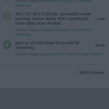
Senaste inlägget av
Mossan1 onsdag 11:07
i
Generell
felsökning
VW LT35 -04 2.5 TDI dör sporadiskt under
körning, startar direkt efter nyckelcykel.
1 svar
Delar bytta utan resultat.
Senaste inlägget av
Jesper328 tisdag 12:52
i
Generell
felsökning
Jag tror att folk köper bil av helt fel
33 svar
anledning.
Senaste inlägget av
Jokabsson för 17 timmar sedan
i
Allmänt
Gå till forumet