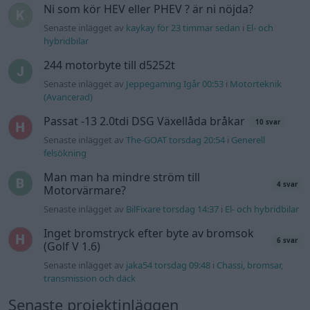
Ni som kör HEV eller PHEV ? är ni nöjda?
Senaste inlägget av
kaykay för 23 timmar sedan
i
El- och
hybridbilar
244 motorbyte till d5252t
Senaste inlägget av
Jeppegaming Igår 00:53
i
Motorteknik
(Avancerad)
Passat -13 2.0tdi DSG Växellåda bråkar
10 svar
Senaste inlägget av
The-GOAT torsdag 20:54
i
Generell
felsökning
Man man ha mindre ström till
4 svar
Motorvärmare?
Senaste inlägget av
BilFixare torsdag 14:37
i
El- och hybridbilar
Inget bromstryck efter byte av bromsok
6 svar
(Golf V 1.6)
Senaste inlägget av
jaka54 torsdag 09:48
i
Chassi, bromsar,
transmission och däck
Senaste projektinläggen