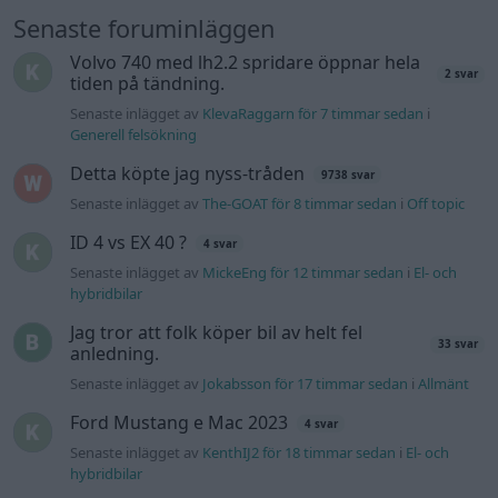
Senaste foruminläggen
Volvo 740 med lh2.2 spridare öppnar hela
2 svar
tiden på tändning.
Senaste inlägget av
KlevaRaggarn för 7 timmar sedan
i
Generell felsökning
Detta köpte jag nyss-tråden
9738 svar
Senaste inlägget av
The-GOAT för 8 timmar sedan
i
Off topic
ID 4 vs EX 40 ?
4 svar
Senaste inlägget av
MickeEng för 12 timmar sedan
i
El- och
hybridbilar
Jag tror att folk köper bil av helt fel
33 svar
anledning.
Senaste inlägget av
Jokabsson för 17 timmar sedan
i
Allmänt
Ford Mustang e Mac 2023
4 svar
Senaste inlägget av
KenthIJ2 för 18 timmar sedan
i
El- och
hybridbilar