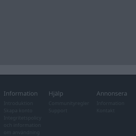
Information
Hjälp
Annonsera
Introduktion
Communityregler
Information
Skapa konto
Support
Kontakt
Integritetspolicy
och information
om användning
av cookies
Övrig
information
Övrigt
Tips och
förslag
Felanmälan
®
GARAGET
v13.2 Copyright © 2001-2026 Garaget Media AB