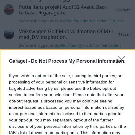
Puttelitens projekt Audi S2 Avant. Back
900 svar
to basic. + garagefix.
Senaste inlägget av
Putteliten för 8 timmar sedan
i
Projekt
Volkswagen Golf MK4 v6 4motion OEM++
14 svar
med JDM inspiration.
Senaste inlägget av
Stol3n_Identity för 20 timmar sedan
i
Projekt
Manta b som ska räddas (kaross eller
Garaget -
Do Not Process My Personal Information
122 svar
delar sökes)
Senaste inlägget av
Tyfors torsdag 23:25
i
Projekt
If you wish to opt-out of the sale, sharing to third parties, or
processing of your personal or sensitive information for
Huggern goes big block with 427 ZL-1!
551 svar
targeted advertising by us, please use the below opt-out
Senaste inlägget av
hugger69 torsdag 23:01
i
Projekt
section to confirm your selection. Please note that after your
opt-out request is processed you may continue seeing
Camaro som bruksbil?!
57 svar
interest-based ads based on personal information utilized by
Senaste inlägget av
Ev_volvo142 torsdag 22:10
i
Projekt
us or personal information disclosed to third parties prior to
your opt-out. You may separately opt-out of the further
Volkswagen split bus t1 1962
2559 svar
disclosure of your personal information by third parties on the
Senaste inlägget av
Dr_snuggels torsdag 21:09
i
Projekt
IAB’s list of downstream participants. This information may