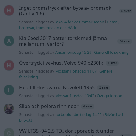
Fälg till Husqvarna Novolett 1955
2 svar
Senaste inlägget av
Mossan1 tisdag 19:42
i
Övriga fordon
Slipa och polera rinningar
4 svar
Senaste inlägget av
turboblondie tisdag 14:22
i
Bilvård och
biltvätt
VW LT35 -04 2.5 TDI dör sporadiskt under
körning, startar direkt efter nyckelcykel.
1 svar
Delar bytta utan resultat.
Senaste inlägget av
Jesper328 tisdag 12:52
i
Generell
felsökning
Senaste projektinläggen
Ni som kör HEV eller PHEV ? är ni nöjda?
Senaste inlägget av
kaykay för 46 minuter sedan
i
Projekt
Manta b som ska räddas (kaross eller
122 svar
delar sökes)
Senaste inlägget av
Tyfors för 8 timmar sedan
i
Projekt