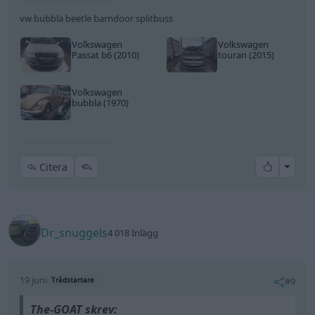
vw bubbla beetle barndoor splitbuss
Volkswagen
Volkswagen
Passat b6 (2010)
touran (2015)
Volkswagen
bubbla (1970)
All re
Citera
Dr_snuggels
4 018 Inlägg
19 juni
#9
Trådstartare
The-GOAT skrev: