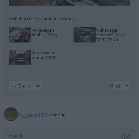
vw bubbla beetle barndoor splitbuss
Volkswagen
Volkswagen
bubbla (1970)
Splitbuss T1 211
"211"
(1962)
Volkswagen
touran (2015)
All re
Citera
3
Ev_volvo142
960 Inlägg
23 april
#3