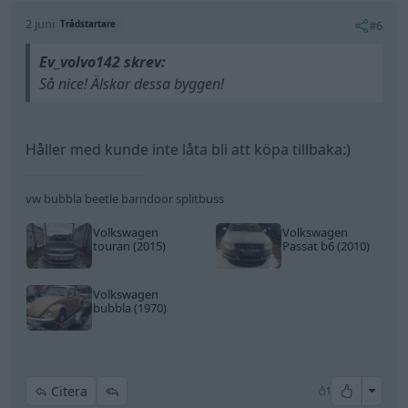
2 juni
#6
Trådstartare
Ev_volvo142 skrev:
Så nice! Älskar dessa byggen!
Håller med kunde inte låta bli att köpa tillbaka:)
vw bubbla beetle barndoor splitbuss
Volkswagen
Volkswagen
touran (2015)
Passat b6 (2010)
Volkswagen
bubbla (1970)
All re
Citera
1