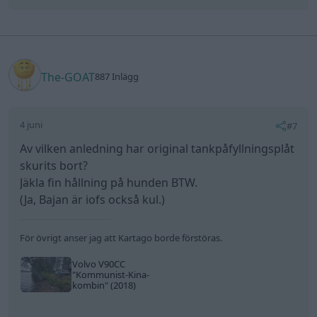
The-GOAT
887 Inlägg
4 juni
#7
Av vilken anledning har original tankpåfyllningsplåt
skurits bort?
Jäkla fin hållning på hunden BTW.
(Ja, Bajan är iofs också kul.)
För övrigt anser jag att Kartago borde förstöras.
Volvo V90CC
"Kommunist-Kina-
kombin"
(2018)