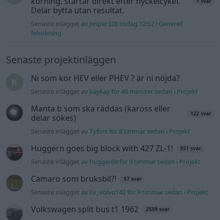
Huggern goes big block with 427 ZL-1!
551 svar
Senaste inlägget av
hugger69 för 9 timmar sedan
i
Projekt
Camaro som bruksbil?!
57 svar
Senaste inlägget av
Ev_volvo142 för 9 timmar sedan
i
Projekt
Volkswagen split bus t1 1962
2559 svar
Senaste inlägget av
Dr_snuggels för 10 timmar sedan
i
Projekt
Golf Mk2 16v Turbo
137 svar
Senaste inlägget av
16vt4m för 12 timmar sedan
i
Projekt
Vw 1956 oval prosjekt
11 svar
Senaste inlägget av
jarleb för 14 timmar sedan
i
Projekt
Volkswagen Golf MK4 v6 4motion OEM++
12 svar
med JDM inspiration.
Senaste inlägget av
Stol3n_Identity för 18 timmar sedan
i
Projekt
Volvo 245 ?Turbo?
40 svar