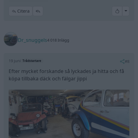
All re
Citera
Dr_snuggels
4 018 Inlägg
19 juni
#8
Trådstartare
Efter mycket forskande så lyckades ja hitta och få
köpa tillbaka däck och fälgar jippi