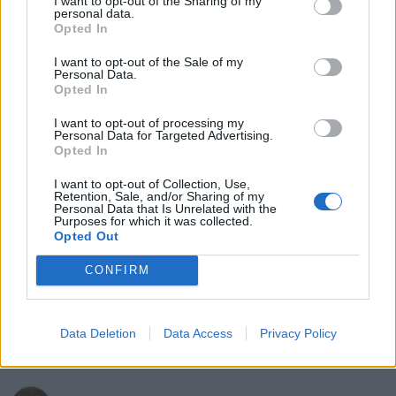
I want to opt-out of the Sharing of my
personal data.
Opted In
I want to opt-out of the Sale of my
Personal Data.
Opted In
I want to opt-out of processing my
vw bubbla beetle barndoor splitbuss
Personal Data for Targeted Advertising.
Opted In
Volkswagen
Volkswagen
touran (2015)
Splitbuss T1 211
I want to opt-out of Collection, Use,
"211"
(1962)
Retention, Sale, and/or Sharing of my
Personal Data that Is Unrelated with the
Purposes for which it was collected.
Volkswagen
Opted Out
Passat b6 (2010)
CONFIRM
All re
Citera
3
Data Deletion
Data Access
Privacy Policy