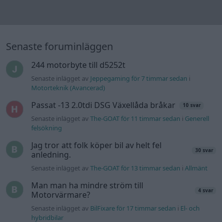
Jag tror att folk köper bil av helt fel
30 svar
anledning.
Senaste inlägget av
The-GOAT för 13 timmar sedan
i
Allmänt
Man man ha mindre ström till
4 svar
Motorvärmare?
Senaste inlägget av
BilFixare för 17 timmar sedan
i
El- och
hybridbilar
Inget bromstryck efter byte av bromsok
6 svar
(Golf V 1.6)
Senaste inlägget av
jaka54 för 22 timmar sedan
i
Chassi,
bromsar, transmission och däck
Kia Ceed 2017 batteritorsk med jämna
46 svar
mellanrum. Varför?
Senaste inlägget av
Ansan onsdag 15:29
i
Generell felsökning
Övertryck i vevhus, Volvo 940 b230fk
1 svar
Senaste inlägget av
Mossan1 onsdag 11:07
i
Generell
felsökning