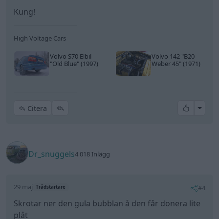
Kung!
High Voltage Cars
Volvo S70 Elbil
Volvo 142
"B20
"Old Blue"
(1997)
Weber 45"
(1971)
All re
Citera
Dr_snuggels
4 018 Inlägg
29 maj
#4
Trådstartare
Skrotar ner den gula bubblan å den får donera lite
plåt