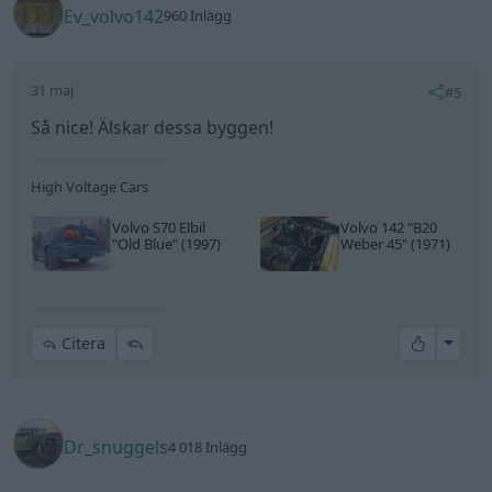
Ev_volvo142
960 Inlägg
31 maj
#5
Så nice! Älskar dessa byggen!
High Voltage Cars
Volvo S70 Elbil
Volvo 142
"B20
"Old Blue"
(1997)
Weber 45"
(1971)
All re
Citera
Dr_snuggels
4 018 Inlägg