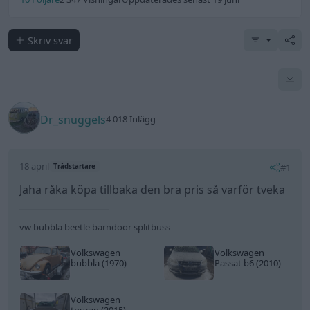
Skriv svar
Dr_snuggels
4 018 Inlägg
18 april
#1
Trådstartare
Jaha råka köpa tillbaka den bra pris så varför tveka
vw bubbla beetle barndoor splitbuss
Volkswagen
Volkswagen
bubbla (1970)
Passat b6 (2010)
Volkswagen
touran (2015)