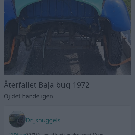
Återfallet Baja bug 1972
Oj det hände igen
Dr_snuggels
10 Följare
2 347 Visningar
Uppdaterades senast 19 juni