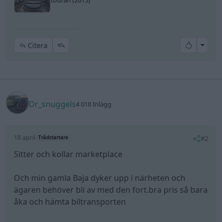
All re
Citera
Dr_snuggels
4 018 Inlägg
18 april
#2
Trådstartare
Sitter och kollar marketplace
Och min gamla Baja dyker upp i närheten och
ägaren behöver bli av med den fort.bra pris så bara
åka och hämta biltransporten