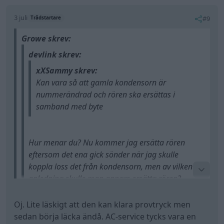
3 juli
#9
Trådstartare
Growe skrev:
devlink skrev:
xXSammy skrev:
Kan vara så att gamla kondensorn är
nummerändrad och rören ska ersättas i
samband med byte
Hur menar du? Nu kommer jag ersätta rören
eftersom det ena gick sönder när jag skulle
koppla loss det från kondensorn, men av vilken
anledning skulle man annars ersätta rören?
Oj. Lite läskigt att den kan klara provtryck men
finns ingen annan anledning.. eller ja en om
sedan börja läcka ändå. AC-service tycks vara en