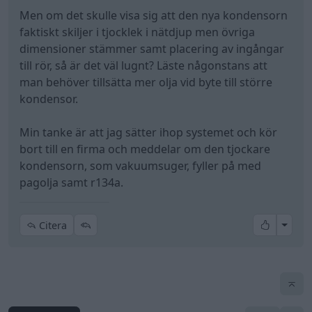
Men om det skulle visa sig att den nya kondensorn
faktiskt skiljer i tjocklek i nätdjup men övriga
dimensioner stämmer samt placering av ingångar
till rör, så är det väl lugnt? Läste någonstans att
man behöver tillsätta mer olja vid byte till större
kondensor.
Min tanke är att jag sätter ihop systemet och kör
bort till en firma och meddelar om den tjockare
kondensorn, som vakuumsuger, fyller på med
pagolja samt r134a.
All re
Citera