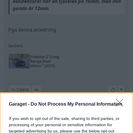
kondensorer har en tjocklek på 16mm, men min
gamla är 12mm.
Pga denna anledning
De/Dem
Polestar 2
"Long
Range Dual
Motor"
(2021)
All re
Citera
Garaget -
Do Not Process My Personal Information
Growe
15 251 Inlägg
If you wish to opt-out of the sale, sharing to third parties, or
Fri fart för ett fritt folk!
processing of your personal or sensitive information for
targeted advertising by us, please use the below opt-out