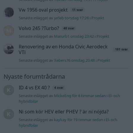
ID 4 vs EX 40 ?
4 svar
Senaste inlägget av
MickeEng för 8 timmar sedan
i
El- och
hybridbilar
Ni som kör HEV eller PHEV ? är ni nöjda?
Senaste inlägget av
kaykay för 19 timmar sedan
i
El- och
hybridbilar
244 motorbyte till d5252t
Senaste inlägget av
Jeppegaming Igår 00:53
i
Motorteknik
(Avancerad)
Passat -13 2.0tdi DSG Växellåda bråkar
10 svar
Senaste inlägget av
The-GOAT torsdag 20:54
i
Generell
felsökning
Man man ha mindre ström till
4 svar
Motorvärmare?
Senaste inlägget av
BilFixare torsdag 14:37
i
El- och hybridbilar
Slipa och polera rinningar
4 svar