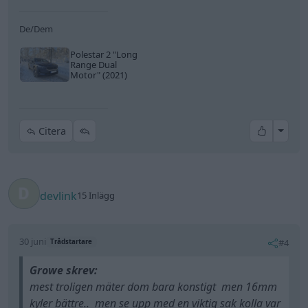
De/Dem
Polestar 2
"Long
Range Dual
Motor"
(2021)
All re
Citera
devlink
15 Inlägg
30 juni
#4
Trådstartare
Growe skrev:
mest troligen mäter dom bara konstigt men 16mm
kyler bättre.. men se upp med en viktig sak kolla var