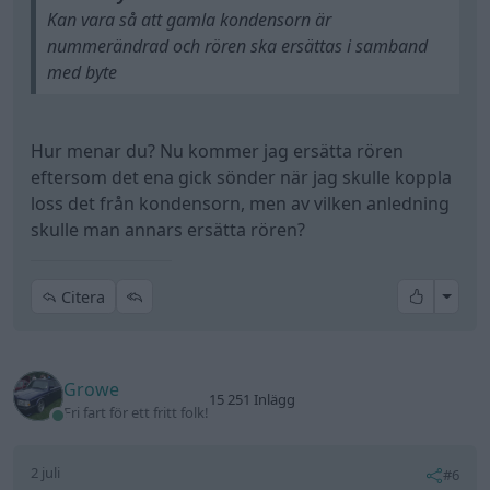
Kan vara så att gamla kondensorn är
nummerändrad och rören ska ersättas i samband
med byte
Hur menar du? Nu kommer jag ersätta rören
eftersom det ena gick sönder när jag skulle koppla
loss det från kondensorn, men av vilken anledning
skulle man annars ersätta rören?
All re
Citera
Growe
15 251 Inlägg
Fri fart för ett fritt folk!
2 juli
#6