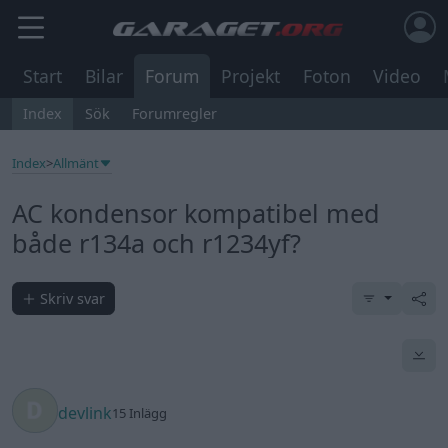
Start
Bilar
Forum
Projekt
Foton
Video
Index
Sök
Forumregler
Index
>
Allmänt
AC kondensor kompatibel med
både r134a och r1234yf?
Skriv svar
devlink
15 Inlägg