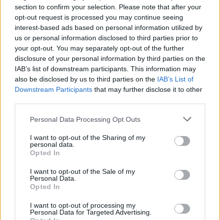
2 juli
section to confirm your selection. Please note that after your
#8
opt-out request is processed you may continue seeing
xXSammy skrev:
interest-based ads based on personal information utilized by
us or personal information disclosed to third parties prior to
devlink skrev:
your opt-out. You may separately opt-out of the further
xXSammy skrev:
disclosure of your personal information by third parties on the
IAB’s list of downstream participants. This information may
Kan vara så att gamla kondensorn är
also be disclosed by us to third parties on the
IAB’s List of
nummerändrad och rören ska ersättas i
Downstream Participants
that may further disclose it to other
samband med byte
third parties.
Personal Data Processing Opt Outs
Hur menar du? Nu kommer jag ersätta rören
I want to opt-out of the Sharing of my
eftersom det ena gick sönder när jag skulle
personal data.
koppla loss det från kondensorn, men av vilken
Opted In
anledning skulle man annars ersätta rören?
I want to opt-out of the Sale of my
Personal Data.
Opted In
fast det har inte stått att det ena röret inte passar
den andra och tvärtom..
devlink skrev:
I want to opt-out of processing my
Personal Data for Targeted Advertising.
jag är rätt säker på att dom mäter olika bara.. för
Letar efter ny AC kondensor till min Peugeot