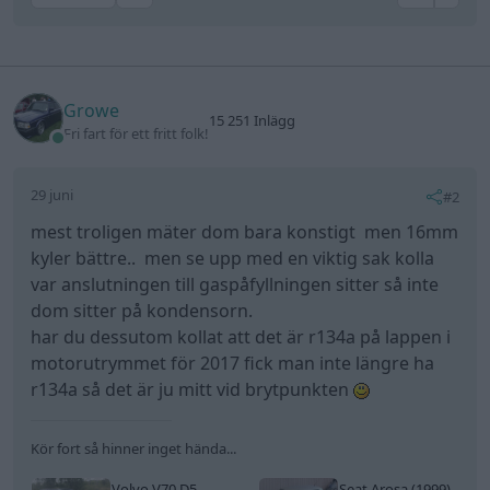
Growe
15 251 Inlägg
Fri fart för ett fritt folk!
29 juni
#2
mest troligen mäter dom bara konstigt men 16mm
kyler bättre.. men se upp med en viktig sak kolla
var anslutningen till gaspåfyllningen sitter så inte
dom sitter på kondensorn.
har du dessutom kollat att det är r134a på lappen i
motorutrymmet för 2017 fick man inte längre ha
r134a så det är ju mitt vid brytpunkten
Kör fort så hinner inget hända...
Volvo V70 D5
Seat Arosa (1999)