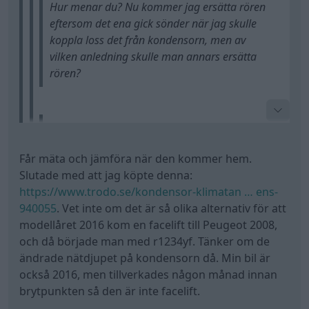
Hur menar du? Nu kommer jag ersätta rören
började dom läcka när tycket var högt nog.. endå
eftersom det ena gick sönder när jag skulle
provtryckte vi med rejält högt tryck när han kom
koppla loss det från kondensorn, men av
tillbaka gång nummer 1
vilken anledning skulle man annars ersätta
rören?
devlink skrev:
Letar efter ny AC kondensor till min Peugeot
Får mäta och jämföra när den kommer hem.
2008 1.6 bluehdi -16. Har kylmedel r134a.
Slutade med att jag köpte denna:
Nästan alla kondensorer har en tjocklek
fast det har inte stått att det ena röret inte passar
https://www.trodo.se/kondensor-klimatan … ens-
på 16mm, men min gamla är 12mm.
den andra och tvärtom..
940055
. Vet inte om det är så olika alternativ för att
jag är rätt säker på att dom mäter olika bara.. för
modellåret 2016 kom en facelift till Peugeot 2008,
googlar jag på oem nummrena så står det att den
och då började man med r1234yf. Tänker om de
Pga denna anledning
är till r134a oxå
ändrade nätdjupet på kondensorn då. Min bil är
också 2016, men tillverkades någon månad innan
brytpunkten så den är inte facelift.