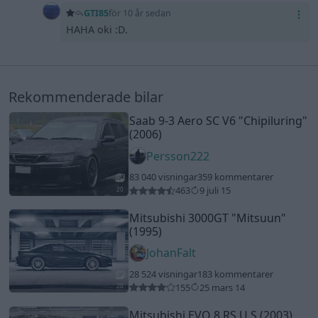
GTI85
för 10 år sedan
HAHA oki :D.
Rekommenderade bilar
Saab 9-3 Aero SC V6
"Chipiluring"
(2006)
Persson222
83 040 visningar
359 kommentarer
463
9 juli 15
20
Mitsubishi 3000GT
"Mitsuun"
(1995)
JohanFalt
28 524 visningar
183 kommentarer
155
25 mars 14
20
Mitsubishi EVO 8 RS U.S (2003)