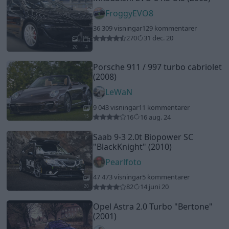
FroggyEVO8
36 309 visningar
129 kommentarer
270
31 dec. 20
20
4
Porsche 911 / 997 turbo cabriolet
(2008)
LeWaN
9 043 visningar
11 kommentarer
16
16 aug. 24
15
Saab 9-3 2.0t Biopower SC
"BlackKnight"
(2010)
Pearlfoto
47 473 visningar
5 kommentarer
82
14 juni 20
20
Opel Astra 2.0 Turbo
"Bertone"
(2001)