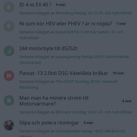
felsökning
Man man ha mindre ström till
4 svar
Motorvärmare?
Senaste inlägget av
BilFixare torsdag 14:37
i
El- och hybridbilar
Slipa och polera rinningar
4 svar
Senaste inlägget av
turboblondie tisdag 14:22
i
Bilvård och
biltvätt
Fälg till Husqvarna Novolett 1955
2 svar
Senaste inlägget av
Mossan1 tisdag 19:42
i
Övriga fordon
Övertryck i vevhus, Volvo 940 b230fk
1 svar
Senaste inlägget av
Mossan1 onsdag 11:07
i
Generell
felsökning
VW LT35 -04 2.5 TDI dör sporadiskt under
körning, startar direkt efter nyckelcykel.
1 svar
Delar bytta utan resultat.
Senaste inlägget av
Jesper328 tisdag 12:52
i
Generell
felsökning