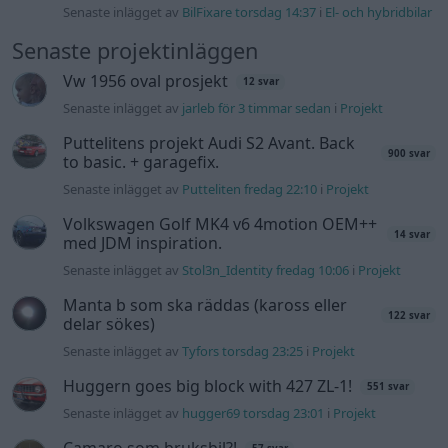
Manta b som ska räddas (kaross eller
122 svar
delar sökes)
Senaste inlägget av
Tyfors torsdag 23:25
i
Projekt
Huggern goes big block with 427 ZL-1!
551 svar
Senaste inlägget av
hugger69 torsdag 23:01
i
Projekt
Camaro som bruksbil?!
57 svar
Senaste inlägget av
Ev_volvo142 torsdag 22:10
i
Projekt
Volkswagen split bus t1 1962
2559 svar
Senaste inlägget av
Dr_snuggels torsdag 21:09
i
Projekt
Golf Mk2 16v Turbo
137 svar
Senaste inlägget av
16vt4m torsdag 19:51
i
Projekt
Volvo 245 ?Turbo?
40 svar
Senaste inlägget av
Marurb1 onsdag 23:42
i
Projekt
Renovering av en Honda Civic Aerodeck
181 svar
VTi