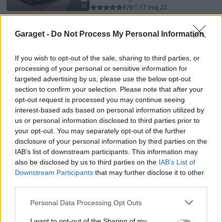
876
17 maj 22
18
De Tomaso Pantera
"Laura"
Garaget -
Do Not Process My Personal Information
(1971)
honkos
If you wish to opt-out of the sale, sharing to third parties, or
57 277 visningar
204 kommentarer
processing of your personal or sensitive information for
380
20 sept. 19
20
2
targeted advertising by us, please use the below opt-out
section to confirm your selection. Please note that after your
opt-out request is processed you may continue seeing
interest-based ads based on personal information utilized by
us or personal information disclosed to third parties prior to
your opt-out. You may separately opt-out of the further
disclosure of your personal information by third parties on the
Senaste foruminläggen
IAB’s list of downstream participants. This information may
Ni som kör HEV eller PHEV ? är ni nöjda?
also be disclosed by us to third parties on the
IAB’s List of
1 svar
Downstream Participants
that may further disclose it to other
Senaste inlägget av
Jesper328 för 5 timmar sedan
i
El- och
third parties.
hybridbilar
Jag tror att folk köper bil av helt fel
Personal Data Processing Opt Outs
36 svar
anledning.
I want to opt-out of the Sharing of my