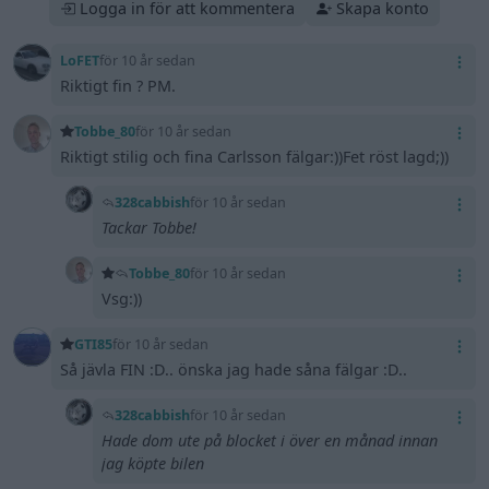
Logga in för att kommentera
Skapa konto
LoFET
för 10 år sedan
Riktigt fin ? PM.
Tobbe_80
för 10 år sedan
Riktigt stilig och fina Carlsson fälgar:))Fet röst lagd;))
328cabbish
för 10 år sedan
Tackar Tobbe!
Tobbe_80
för 10 år sedan
Vsg:))
GTI85
för 10 år sedan
Så jävla FIN :D.. önska jag hade såna fälgar :D..
328cabbish
för 10 år sedan
Hade dom ute på blocket i över en månad innan
jag köpte bilen