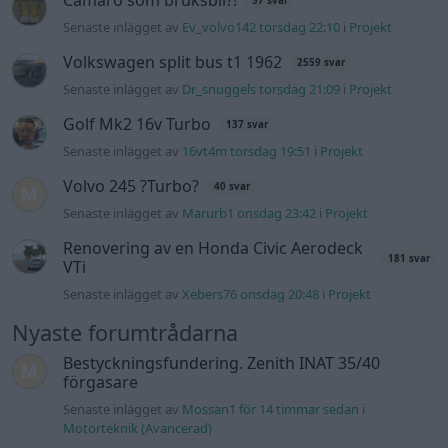
Senaste inlägget av
Xebers76 onsdag 20:48
i
Projekt
Nyaste forumtrådarna
Bestyckningsfundering. Zenith INAT 35/40
förgasare
Senaste inlägget av
Mossan1 för 14 timmar sedan
i
Motorteknik (Avancerad)
ID 4 vs EX 40 ?
4 svar
Senaste inlägget av
MickeEng fredag 18:13
i
El- och hybridbilar
Ni som kör HEV eller PHEV ? är ni nöjda?
1 svar
Senaste inlägget av
Jesper328 för 5 timmar sedan
i
El- och
hybridbilar
244 motorbyte till d5252t
Senaste inlägget av
Jeppegaming fredag 00:53
i
Motorteknik
(Avancerad)
Passat -13 2.0tdi DSG Växellåda bråkar
10 svar
Senaste inlägget av
The-GOAT torsdag 20:54
i
Generell