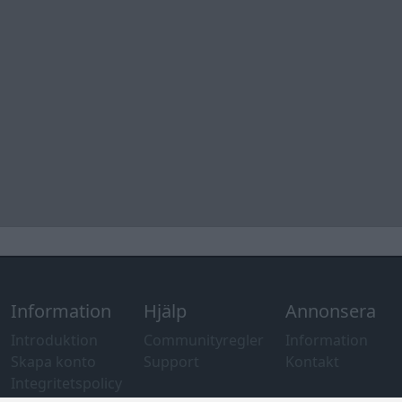
Information
Hjälp
Annonsera
Introduktion
Communityregler
Information
Skapa konto
Support
Kontakt
Integritetspolicy
och information
om användning
av cookies
Övrig
information
Övrigt
Tips och
förslag
Felanmälan
®
GARAGET
v13.2 Copyright © 2001-2026 Garaget Media AB