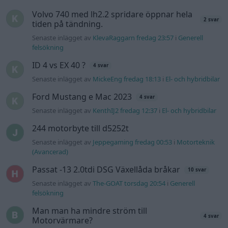
Senaste inlägget av
Jeppegaming fredag 00:53
i
Motorteknik
(Avancerad)
Passat -13 2.0tdi DSG Växellåda bråkar
10 svar
Senaste inlägget av
The-GOAT torsdag 20:54
i
Generell
felsökning
Man man ha mindre ström till
4 svar
Motorvärmare?
Senaste inlägget av
BilFixare torsdag 14:37
i
El- och hybridbilar
Senaste projektinläggen
Vw 1956 oval prosjekt
12 svar
Senaste inlägget av
jarleb för 3 timmar sedan
i
Projekt
Puttelitens projekt Audi S2 Avant. Back
900 svar
to basic. + garagefix.
Senaste inlägget av
Putteliten fredag 22:10
i
Projekt
Volkswagen Golf MK4 v6 4motion OEM++
14 svar
med JDM inspiration.
Senaste inlägget av
Stol3n_Identity fredag 10:06
i
Projekt