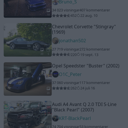
Bruno_S
34 023 visningar
407 kommentarer
452
22 aug. 10
19
Chevrolet Corvette
"Stingray"
(1969)
jonathan502
27 719 visningar
272 kommentarer
220
19 sept. 13
20
5
Opel Speedster
"Buster"
(2002)
O1C_Peter
37 060 visningar
117 kommentarer
262
24 juli 16
20
Audi A4 Avant Q 2.0 TDI S-Line
"Black Pearl"
(2007)
KRT-BlackPearl
74 704 visningar
53 kommentarer