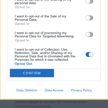
Senaste inlägget av
The-GOAT för 10 timmar sedan
i
Allmänt
personal data.
Opted In
Detta köpte jag nyss-tråden
9743 svar
Senaste inlägget av
Jesper328 för 12 timmar sedan
i
Off topic
I want to opt-out of the Sale of my
Personal Data.
Opted In
Bestyckningsfundering. Zenith INAT 35/40
förgasare
I want to opt-out of processing my
Senaste inlägget av
Mossan1 för 14 timmar sedan
i
Personal Data for Targeted Advertising.
Motorteknik (Avancerad)
Opted In
Volvo 740 med lh2.2 spridare öppnar hela
I want to opt-out of Collection, Use,
2 svar
tiden på tändning.
Retention, Sale, and/or Sharing of my
Personal Data that Is Unrelated with the
Purposes for which it was collected.
Senaste inlägget av
KlevaRaggarn fredag 23:57
i
Generell
Opted Out
felsökning
ID 4 vs EX 40 ?
CONFIRM
4 svar
Senaste inlägget av
MickeEng fredag 18:13
i
El- och hybridbilar
Ford Mustang e Mac 2023
4 svar
Data Deletion
Data Access
Privacy Policy
Senaste inlägget av
KenthIJ2 fredag 12:37
i
El- och hybridbilar
244 motorbyte till d5252t