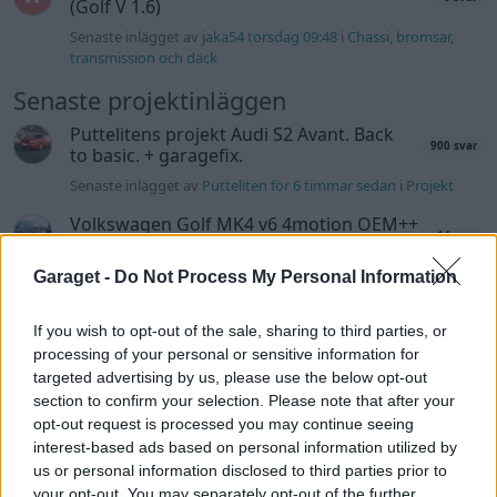
(Golf V 1.6)
Senaste inlägget av
jaka54 torsdag 09:48
i
Chassi, bromsar,
transmission och däck
Senaste projektinläggen
Puttelitens projekt Audi S2 Avant. Back
900 svar
to basic. + garagefix.
Senaste inlägget av
Putteliten för 6 timmar sedan
i
Projekt
Volkswagen Golf MK4 v6 4motion OEM++
14 svar
med JDM inspiration.
Senaste inlägget av
Stol3n_Identity för 19 timmar sedan
i
Garaget -
Do Not Process My Personal Information
Projekt
If you wish to opt-out of the sale, sharing to third parties, or
Manta b som ska räddas (kaross eller
122 svar
delar sökes)
processing of your personal or sensitive information for
targeted advertising by us, please use the below opt-out
Senaste inlägget av
Tyfors torsdag 23:25
i
Projekt
section to confirm your selection. Please note that after your
Huggern goes big block with 427 ZL-1!
opt-out request is processed you may continue seeing
551 svar
interest-based ads based on personal information utilized by
Senaste inlägget av
hugger69 torsdag 23:01
i
Projekt
us or personal information disclosed to third parties prior to
Camaro som bruksbil?!
your opt-out. You may separately opt-out of the further
57 svar