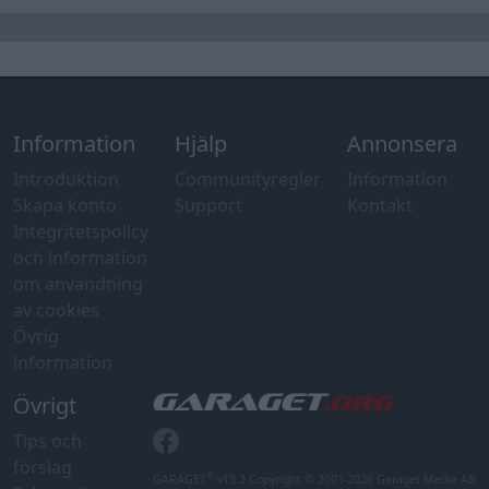
Information
Hjälp
Annonsera
Introduktion
Communityregler
Information
Skapa konto
Support
Kontakt
Integritetspolicy
och information
om användning
av cookies
Övrig
information
Övrigt
Tips och
förslag
®
GARAGET
v13.2 Copyright © 2001-2026 Garaget Media AB