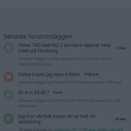
Senaste foruminläggen
Volvo 740 med lh2.2 spridare öppnar hela
2 svar
tiden på tändning.
Senaste inlägget av
KlevaRaggarn för 5 timmar sedan
i
Generell felsökning
Detta köpte jag nyss-tråden
9738 svar
Senaste inlägget av
The-GOAT för 6 timmar sedan
i
Off topic
ID 4 vs EX 40 ?
4 svar
Senaste inlägget av
MickeEng för 10 timmar sedan
i
El- och
hybridbilar
Jag tror att folk köper bil av helt fel
33 svar
anledning.
Senaste inlägget av
Jokabsson för 15 timmar sedan
i
Allmänt