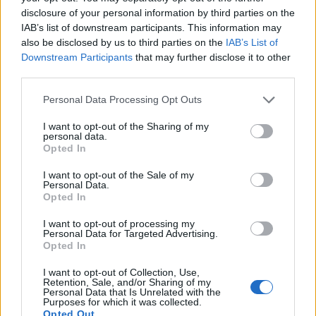
disclosure of your personal information by third parties on the
Senaste inlägget av
Ev_volvo142 torsdag 22:10
i
Projekt
IAB’s list of downstream participants. This information may
Volkswagen split bus t1 1962
also be disclosed by us to third parties on the
IAB’s List of
2559 svar
Downstream Participants
that may further disclose it to other
Senaste inlägget av
Dr_snuggels torsdag 21:09
i
Projekt
third parties.
Golf Mk2 16v Turbo
137 svar
Personal Data Processing Opt Outs
Senaste inlägget av
16vt4m torsdag 19:51
i
Projekt
I want to opt-out of the Sharing of my
Vw 1956 oval prosjekt
11 svar
personal data.
Senaste inlägget av
jarleb torsdag 17:26
i
Projekt
Opted In
Volvo 245 ?Turbo?
40 svar
I want to opt-out of the Sale of my
Personal Data.
Senaste inlägget av
Marurb1 onsdag 23:42
i
Projekt
Opted In
Renovering av en Honda Civic Aerodeck
I want to opt-out of processing my
181 svar
VTi
Personal Data for Targeted Advertising.
Opted In
Senaste inlägget av
Xebers76 onsdag 20:48
i
Projekt
Nyaste forumtrådarna
I want to opt-out of Collection, Use,
Retention, Sale, and/or Sharing of my
Personal Data that Is Unrelated with the
ID 4 vs EX 40 ?
4 svar
Purposes for which it was collected.
Opted Out