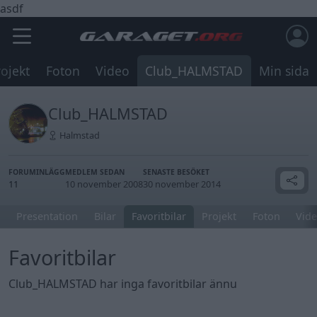
asdf
rojekt
Foton
Video
Club_HALMSTAD
Min sida
Club_HALMSTAD
Halmstad
FORUMINLÄGG
MEDLEM SEDAN
SENASTE BESÖKET
11
10 november 2008
30 november 2014
Presentation
Bilar
Favoritbilar
Projekt
Foton
Vide
Favoritbilar
Club_HALMSTAD har inga favoritbilar ännu