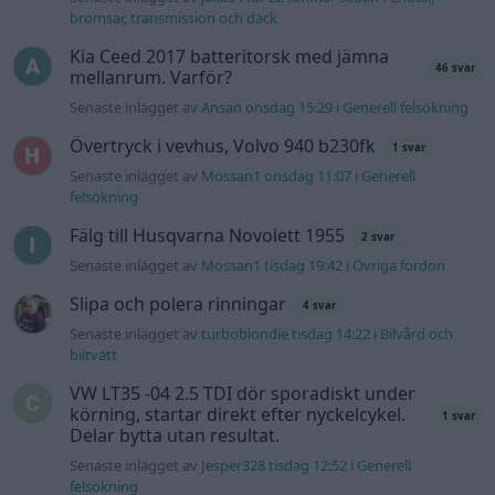
bromsar, transmission och däck
Kia Ceed 2017 batteritorsk med jämna
46 svar
mellanrum. Varför?
Senaste inlägget av
Ansan onsdag 15:29
i
Generell felsökning
Övertryck i vevhus, Volvo 940 b230fk
1 svar
Senaste inlägget av
Mossan1 onsdag 11:07
i
Generell
felsökning
Fälg till Husqvarna Novolett 1955
2 svar
Senaste inlägget av
Mossan1 tisdag 19:42
i
Övriga fordon
Slipa och polera rinningar
4 svar
Senaste inlägget av
turboblondie tisdag 14:22
i
Bilvård och
biltvätt
VW LT35 -04 2.5 TDI dör sporadiskt under
körning, startar direkt efter nyckelcykel.
1 svar
Delar bytta utan resultat.
Senaste inlägget av
Jesper328 tisdag 12:52
i
Generell
felsökning