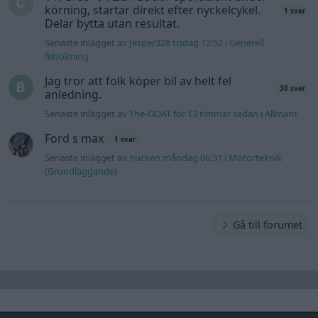
körning, startar direkt efter nyckelcykel.
1 svar
Delar bytta utan resultat.
Senaste inlägget av
Jesper328 tisdag 12:52
i
Generell
felsökning
Jag tror att folk köper bil av helt fel
30 svar
anledning.
Senaste inlägget av
The-GOAT för 13 timmar sedan
i
Allmänt
Ford s max
1 svar
Senaste inlägget av
nucken måndag 06:31
i
Motorteknik
(Grundläggande)
Gå till forumet