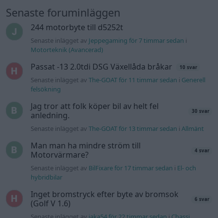
Senaste foruminläggen
244 motorbyte till d5252t
Senaste inlägget av
Jeppegaming för 7 timmar sedan
i
Motorteknik (Avancerad)
Passat -13 2.0tdi DSG Växellåda bråkar
10 svar
Senaste inlägget av
The-GOAT för 11 timmar sedan
i
Generell
felsökning
Jag tror att folk köper bil av helt fel
30 svar
anledning.
Senaste inlägget av
The-GOAT för 13 timmar sedan
i
Allmänt
Man man ha mindre ström till
4 svar
Motorvärmare?
Senaste inlägget av
BilFixare för 17 timmar sedan
i
El- och
hybridbilar
Inget bromstryck efter byte av bromsok
6 svar
(Golf V 1.6)
Senaste inlägget av
jaka54 för 22 timmar sedan
i
Chassi,