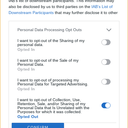
Vw 1956 oval prosjekt
IAB’s list of downstream participants. This information may
11 svar
also be disclosed by us to third parties on the
IAB’s List of
Senaste inlägget av
jarleb för 14 timmar sedan
i
Projekt
Downstream Participants
that may further disclose it to other
Volkswagen Golf MK4 v6 4motion OEM++
third parties.
12 svar
med JDM inspiration.
Personal Data Processing Opt Outs
Senaste inlägget av
Stol3n_Identity för 18 timmar sedan
i
Projekt
I want to opt-out of the Sharing of my
personal data.
Volvo 245 ?Turbo?
40 svar
Opted In
Senaste inlägget av
Marurb1 onsdag 23:42
i
Projekt
I want to opt-out of the Sale of my
Personal Data.
Renovering av en Honda Civic Aerodeck
181 svar
Opted In
VTi
Senaste inlägget av
Xebers76 onsdag 20:48
i
Projekt
I want to opt-out of processing my
Personal Data for Targeted Advertising.
Nyaste forumtrådarna
Opted In
Ni som kör HEV eller PHEV ? är ni nöjda?
I want to opt-out of Collection, Use,
Retention, Sale, and/or Sharing of my
Senaste inlägget av
kaykay för 40 minuter sedan
i
Projekt
Personal Data that Is Unrelated with the
Purposes for which it was collected.
244 motorbyte till d5252t
Opted Out
Senaste inlägget av
Jeppegaming för 7 timmar sedan
i
CONFIRM