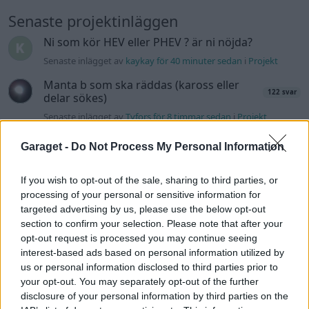
Senaste projektinläggen
Ni som kör HEV eller PHEV ? är ni nöjda?
Senaste inlägget av
kaykay för 40 minuter sedan
i
Projekt
Manta b som ska räddas (kaross eller
122 svar
delar sökes)
Senaste inlägget av
Tyfors för 8 timmar sedan
i
Projekt
Huggern goes big block with 427 ZL-1!
551 svar
Garaget -
Do Not Process My Personal Information
Senaste inlägget av
hugger69 för 9 timmar sedan
i
Projekt
If you wish to opt-out of the sale, sharing to third parties, or
Camaro som bruksbil?!
57 svar
processing of your personal or sensitive information for
Senaste inlägget av
Ev_volvo142 för 9 timmar sedan
i
Projekt
targeted advertising by us, please use the below opt-out
section to confirm your selection. Please note that after your
Volkswagen split bus t1 1962
2559 svar
opt-out request is processed you may continue seeing
Senaste inlägget av
Dr_snuggels för 10 timmar sedan
i
Projekt
interest-based ads based on personal information utilized by
us or personal information disclosed to third parties prior to
Golf Mk2 16v Turbo
137 svar
your opt-out. You may separately opt-out of the further
Senaste inlägget av
16vt4m för 12 timmar sedan
i
Projekt
disclosure of your personal information by third parties on the