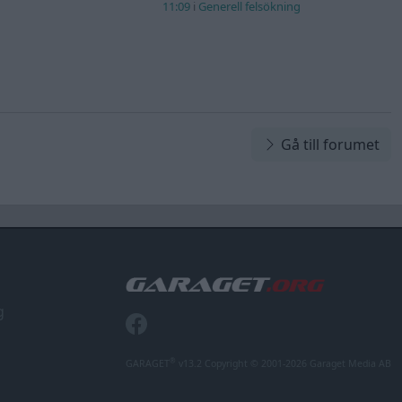
11:09
i
Generell felsökning
Gå till forumet
g
®
GARAGET
v13.2 Copyright © 2001-2026 Garaget Media AB