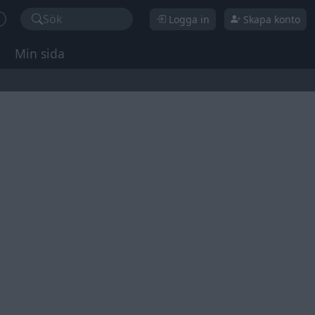
Sök
Logga in
Skapa konto
Min sida