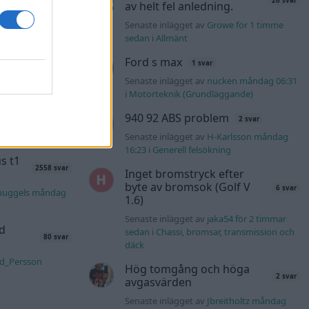
26 svar
av helt fel anledning.
tids
Senaste inlägget av
Growe för 1 timme
46 svar
sedan
i
Allmänt
nRutegard tisdag
Ford s max
1 svar
Senaste inlägget av
nucken måndag 06:31
ering
i
Motorteknik (Grundläggande)
848 svar
940 92 ABS problem
2 svar
olvo142 måndag
Senaste inlägget av
H-Karlsson måndag
16:23
i
Generell felsökning
s t1
2558 svar
Inget bromstryck efter
byte av bromsok (Golf V
6 svar
nuggels måndag
1.6)
Senaste inlägget av
jaka54 för 2 timmar
d
sedan
i
Chassi, bromsar, transmission och
80 svar
däck
rd_Persson
Hög tomgång och höga
2 svar
avgasvärden
Senaste inlägget av
Jbreitholtz måndag