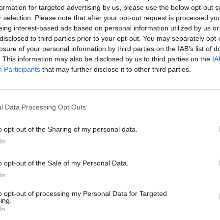
tror att folk köper bil
26 svar
formation for targeted advertising by us, please use the below opt-out s
elt fel anledning.
Volvo 245 ?Turbo?
r selection. Please note that after your opt-out request is processed y
te inlägget av
Growe för 1 timme
Senaste inlägget av
Maru
eing interest-based ads based on personal information utilized by us or
n
i
Allmänt
sedan
i
Projekt
disclosed to third parties prior to your opt-out. You may separately opt-
t bromstryck efter
Renovering av en 
losure of your personal information by third parties on the IAB’s list of
 av bromsok (Golf V
Civic Aerodeck VTi
. This information may also be disclosed by us to third parties on the
IA
6 svar
Participants
that may further disclose it to other third parties.
Senaste inlägget av
Xeber
te inlägget av
jaka54 för 2 timmar
timmar sedan
i
Projekt
n
i
Chassi, bromsar, transmission och
Antikrundan på 4 hj
Ford Model T 1923
l Data Processing Opt Outs
Ceed 2017
Senaste inlägget av
Xeber
eritorsk med jämna
46 svar
o opt-out of the Sharing of my personal data.
timmar sedan
i
Projekt
anrum. Varför?
In
Manta b som ska r
te inlägget av
Ansan för 20 timmar
(kaross eller delar 
n
i
Generell felsökning
o opt-out of the Sale of my Personal Data.
Senaste inlägget av
Tyfor
tryck i vevhus, Volvo
In
sedan
i
Projekt
1 svar
 b230fk
to opt-out of processing my Personal Data for Targeted
Camaro som bruksbi
te inlägget av
Mossan1 Igår 11:07
i
ing.
ell felsökning
In
Senaste inlägget av
Ev_vo
i
Projekt