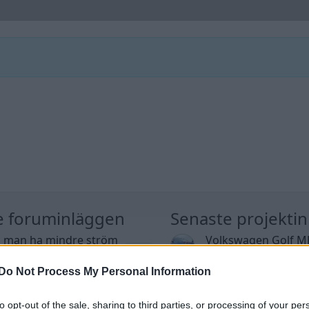
e foruminläggen
Senaste projekti
 man ha mindre ström
Volkswagen Golf M
3 svar
 Motorvärmare?
4motion OEM++ me
inspiration.
Do Not Process My Personal Information
te inlägget av
Growe för 59 minuter
n
i
El- och hybridbilar
Senaste inlägget av
Stol3
timmar sedan
i
Projekt
to opt-out of the sale, sharing to third parties, or processing of your per