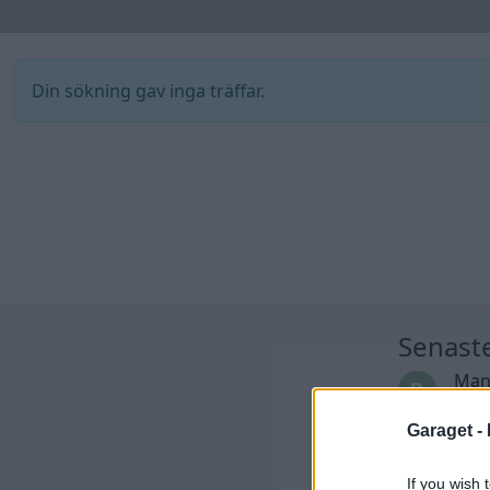
Din sökning gav inga träffar.
Senast
Man
till
Garaget -
Senas
seda
If you wish 