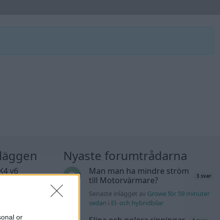
nläggen
Nyaste forumtrådarna
K4 v6
Man man ha mindre ström
3 svar
d JDM
till Motorvärmare?
11 svar
Senaste inlägget av
Growe för 59 minuter
n_Identity för 3
sedan
i
El- och hybridbilar
sonal or