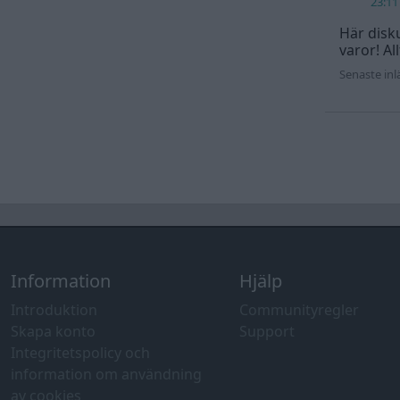
23:11
Här disku
varor! Al
Senaste in
Information
Hjälp
Introduktion
Communityregler
Skapa konto
Support
Integritetspolicy och
information om användning
av cookies