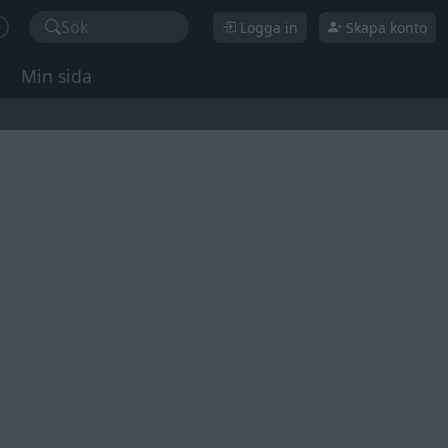
Sök
Logga in
Skapa konto
Min sida