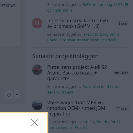
Senaste inlägget av
BilFixare torsdag 14:37
i
El-
erkstad.
och hybridbilar
Inget bromstryck efter byte
6 svar
av bromsok (Golf V 1.6)
Senaste inlägget av
jaka54 torsdag 09:48
i
Chassi, bromsar, transmission och däck
Senaste projektinläggen
Puttelitens projekt Audi S2
Avant. Back to basic. +
900 svar
garagefix.
Senaste inlägget av
Putteliten för 5 timmar
sedan
i
Projekt
All reactions
Volkswagen Golf MK4 v6
4motion OEM++ med JDM
14 svar
inspiration.
Senaste inlägget av
Stol3n_Identity för 17
timmar sedan
i
Projekt