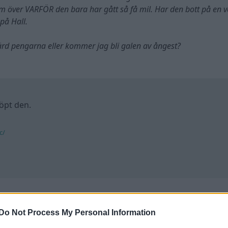
sam över VARFÖR den bara har gått så få mil. Har den bott på en v
 på Hall.
 värd pengarna eller kommer jag bli galen av ångest?
öpt den.
c/
Do Not Process My Personal Information