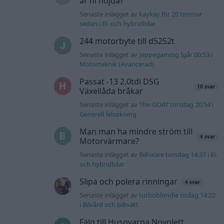
är ni nöjda?
Senaste inlägget av
kaykay för 20 timmar
sedan
i
El- och hybridbilar
244 motorbyte till d5252t
Senaste inlägget av
Jeppegaming Igår 00:53
i
Motorteknik (Avancerad)
Passat -13 2.0tdi DSG
10 svar
Växellåda bråkar
Senaste inlägget av
The-GOAT torsdag 20:54
i
Generell felsökning
Man man ha mindre ström till
4 svar
Motorvärmare?
Senaste inlägget av
BilFixare torsdag 14:37
i
El-
och hybridbilar
Slipa och polera rinningar
4 svar
Senaste inlägget av
turboblondie tisdag 14:22
i
Bilvård och biltvätt
Fälg till Husqvarna Novolett