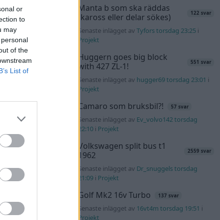
ra
Manta b som ska räddas
sonal or
122 svar
(kaross eller delar sökes)
ection to
ou may
Senaste inlägget av
Tyfors torsdag 23:25
i
Projekt
 personal
out of the
Huggern goes big block
 downstream
551 svar
with 427 ZL-1!
B’s List of
Senaste inlägget av
hugger69 torsdag 23:01
i
Projekt
Camaro som bruksbil?!
57 svar
Senaste inlägget av
Ev_volvo142 torsdag
22:10
i
Projekt
Volkswagen split bus t1
2559 svar
1962
Senaste inlägget av
Dr_snuggels torsdag
21:09
i
Projekt
Golf Mk2 16v Turbo
137 svar
Senaste inlägget av
16vt4m torsdag 19:51
i
Projekt