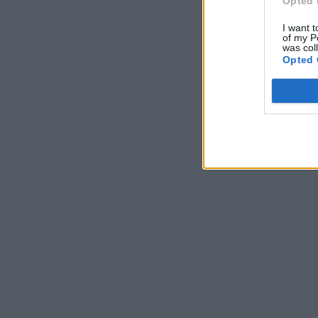
Opted 
I want t
of my P
was col
Opted 