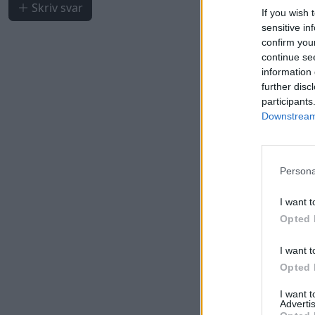
Skriv svar
If you wish 
sensitive in
confirm you
continue se
information 
further disc
participants
Downstream 
Persona
I want t
Opted 
I want t
Opted 
I want 
Advertis