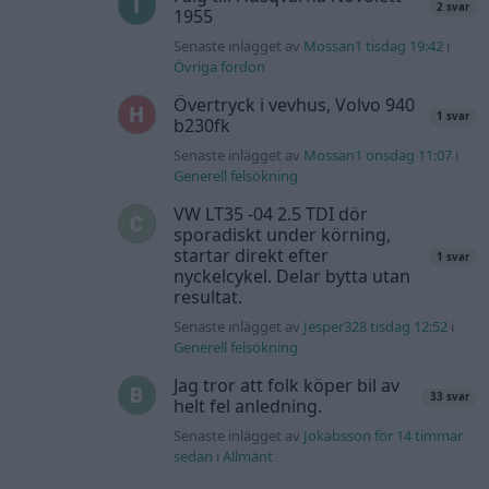
2 svar
1955
Senaste inlägget av
Mossan1 tisdag 19:42
i
Övriga fordon
Övertryck i vevhus, Volvo 940
1 svar
b230fk
Senaste inlägget av
Mossan1 onsdag 11:07
i
Generell felsökning
VW LT35 -04 2.5 TDI dör
sporadiskt under körning,
startar direkt efter
1 svar
nyckelcykel. Delar bytta utan
resultat.
Senaste inlägget av
Jesper328 tisdag 12:52
i
Generell felsökning
Jag tror att folk köper bil av
33 svar
helt fel anledning.
Senaste inlägget av
Jokabsson för 14 timmar
sedan
i
Allmänt