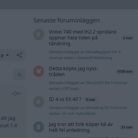
Senaste foruminläggen
Volvo 740 med lh2.2 spridare
öppnar hela tiden på
2 svar
tändning.
Senaste inlägget av
KlevaRaggarn för 3
ra
timmar sedan
i
Generell felsökning
Detta köpte jag nyss-
9738 svar
tråden
Senaste inlägget av
The-GOAT för 5 timmar
sedan
i
Off topic
#1
ID 4 vs EX 40 ?
4 svar
Senaste inlägget av
MickeEng för 9 timmar
sedan
i
El- och hybridbilar
att jag
Jag tror att folk köper bil av
ssat 1.4
33 svar
helt fel anledning.