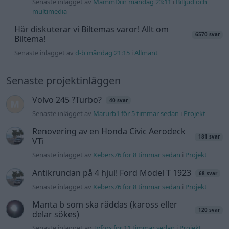
Senaste inlägget av
MammDiin måndag 23:11
i
Billjud och
multimedia
Här diskuterar vi Biltemas varor! Allt om
6570 svar
Biltema!
Senaste inlägget av
d-b måndag 21:15
i
Allmänt
Senaste projektinläggen
Volvo 245 ?Turbo?
40 svar
Senaste inlägget av
Marurb1 för 5 timmar sedan
i
Projekt
Renovering av en Honda Civic Aerodeck
181 svar
VTi
Senaste inlägget av
Xebers76 för 8 timmar sedan
i
Projekt
Antikrundan på 4 hjul! Ford Model T 1923
68 svar
Senaste inlägget av
Xebers76 för 8 timmar sedan
i
Projekt
Manta b som ska räddas (kaross eller
120 svar
delar sökes)
Senaste inlägget av
Tyfors för 11 timmar sedan
i
Projekt