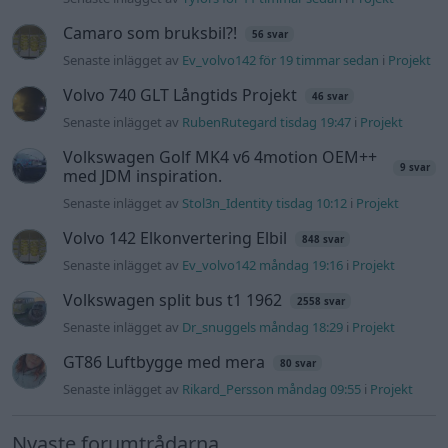
Camaro som bruksbil?!
56 svar
Senaste inlägget av
Ev_volvo142 för 19 timmar sedan
i
Projekt
Volvo 740 GLT Långtids Projekt
46 svar
Senaste inlägget av
RubenRutegard tisdag 19:47
i
Projekt
Volkswagen Golf MK4 v6 4motion OEM++
9 svar
med JDM inspiration.
Senaste inlägget av
Stol3n_Identity tisdag 10:12
i
Projekt
Volvo 142 Elkonvertering Elbil
848 svar
Senaste inlägget av
Ev_volvo142 måndag 19:16
i
Projekt
Volkswagen split bus t1 1962
2558 svar
Senaste inlägget av
Dr_snuggels måndag 18:29
i
Projekt
GT86 Luftbygge med mera
80 svar
Senaste inlägget av
Rikard_Persson måndag 09:55
i
Projekt
Nyaste forumtrådarna