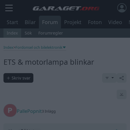
Start
Bilar
Forum
Projekt
Foton
Video
Index
Sök
Forumregler
Index
>
Fordonsel och bilelektronik
ETS & motorlampa blinkar
Skriv svar
PallePopnit
3 Inlägg