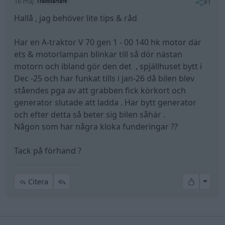
16 maj
#1
Trådstartare
Hallå , jag behöver lite tips & råd
Har en A-traktor V 70 gen 1 - 00 140 hk motor där
ets & motorlampan blinkar till så dör nästan
motorn och ibland gör den det , spjällhuset bytt i
Dec -25 och har funkat tills i jan-26 då bilen blev
ståendes pga av att grabben fick körkort och
generator slutade att ladda . Har bytt generator
och efter detta så beter sig bilen såhär .
Någon som har några kloka funderingar ??
Tack på förhand ?
All re
Citera