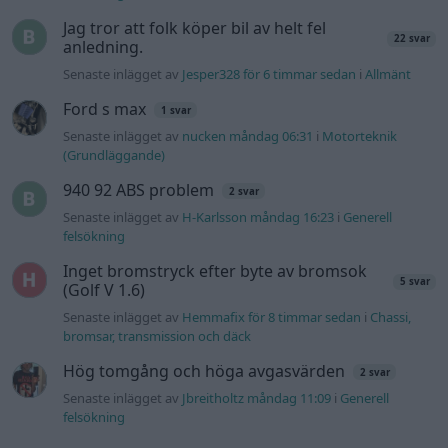
Jag tror att folk köper bil av helt fel
22 svar
anledning.
Senaste inlägget av
Jesper328 för 6 timmar sedan
i
Allmänt
Ford s max
1 svar
Senaste inlägget av
nucken måndag 06:31
i
Motorteknik
(Grundläggande)
940 92 ABS problem
2 svar
Senaste inlägget av
H-Karlsson måndag 16:23
i
Generell
felsökning
Inget bromstryck efter byte av bromsok
5 svar
(Golf V 1.6)
Senaste inlägget av
Hemmafix för 8 timmar sedan
i
Chassi,
bromsar, transmission och däck
Hög tomgång och höga avgasvärden
2 svar
Senaste inlägget av
Jbreitholtz måndag 11:09
i
Generell
felsökning