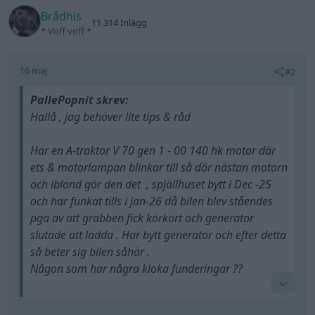
Brådhis
11 314 Inlägg
* Voff voff *
16 maj
#2
PallePopnit skrev:
Hallå , jag behöver lite tips & råd
Har en A-traktor V 70 gen 1 - 00 140 hk motor där
ets & motorlampan blinkar till så dör nästan motorn
och ibland gör den det , spjällhuset bytt i Dec -25
och har funkat tills i jan-26 då bilen blev ståendes
pga av att grabben fick körkort och generator
slutade att ladda . Har bytt generator och efter detta
så beter sig bilen såhär .
Någon som har några kloka funderingar ??
Tack på förhand ?