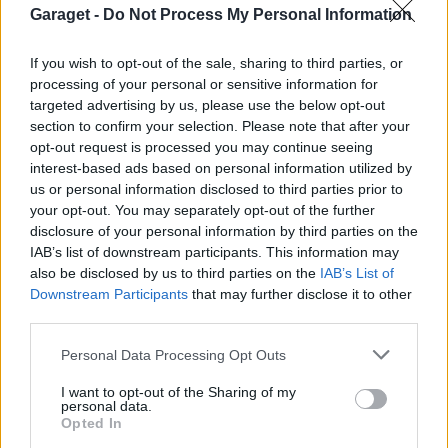
Garaget -
Do Not Process My Personal Information
If you wish to opt-out of the sale, sharing to third parties, or
Senaste foruminläggen
processing of your personal or sensitive information for
targeted advertising by us, please use the below opt-out
Jag tror att folk köper bil av helt fel
22 svar
section to confirm your selection. Please note that after your
anledning.
opt-out request is processed you may continue seeing
Senaste inlägget av
Jesper328 för 6 timmar sedan
i
Allmänt
interest-based ads based on personal information utilized by
Inget bromstryck efter byte av bromsok
us or personal information disclosed to third parties prior to
5 svar
(Golf V 1.6)
your opt-out. You may separately opt-out of the further
disclosure of your personal information by third parties on the
Senaste inlägget av
Hemmafix för 8 timmar sedan
i
Chassi,
IAB’s list of downstream participants. This information may
bromsar, transmission och däck
also be disclosed by us to third parties on the
IAB’s List of
Man man ha mindre ström till
Downstream Participants
that may further disclose it to other
2 svar
Motorvärmare?
third parties.
Senaste inlägget av
BilFixare för 9 timmar sedan
i
El- och
Personal Data Processing Opt Outs
hybridbilar
Kia Ceed 2017 batteritorsk med jämna
I want to opt-out of the Sharing of my
46 svar
personal data.
mellanrum. Varför?
Opted In
Senaste inlägget av
Ansan för 13 timmar sedan
i
Generell