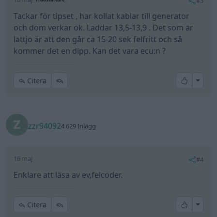
#3
Tackar för tipset , har kollat kablar till generator
och dom verkar ok. Laddar 13,5-13,9 . Det som är
lattjo är att den går ca 15-20 sek felfritt och så
kommer det en dipp. Kan det vara ecu:n ?
All re
Citera
zzr94092
4 629 Inlägg
16 maj
#4
Enklare att läsa av ev,felcoder.
All re
Citera