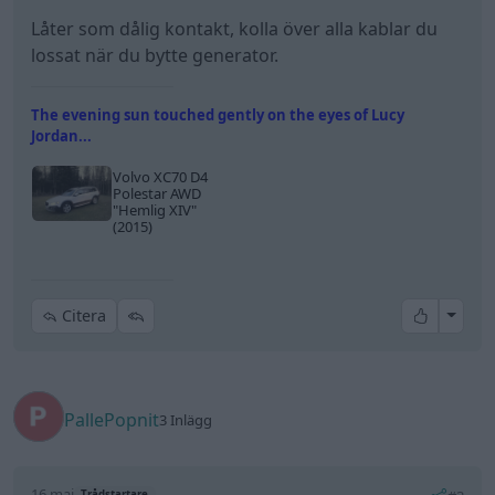
Låter som dålig kontakt, kolla över alla kablar du
lossat när du bytte generator.
The evening sun touched gently on the eyes of Lucy
Jordan...
Volvo XC70 D4
Polestar AWD
"Hemlig XIV"
(2015)
All re
Citera
PallePopnit
3 Inlägg
16 maj
Trådstartare