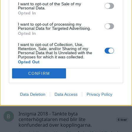
felsökning
I want to opt-out of the Sale of my
Personal Data.
Övertryck i vevhus, Volvo 940 b230fk
Opted In
1 svar
Senaste inlägget av
Mossan1 för 17 timmar sedan
i
Generell
I want to opt-out of processing my
felsökning
Personal Data for Targeted Advertising.
Opted In
Fälg till Husqvarna Novolett 1955
2 svar
Senaste inlägget av
Mossan1 tisdag 19:42
i
Övriga fordon
I want to opt-out of Collection, Use,
Retention, Sale, and/or Sharing of my
Personal Data that Is Unrelated with the
Slipa och polera rinningar
4 svar
Purposes for which it was collected.
Opted Out
Senaste inlägget av
turboblondie tisdag 14:22
i
Bilvård och
biltvätt
CONFIRM
VW LT35 -04 2.5 TDI dör sporadiskt under
körning, startar direkt efter nyckelcykel.
1 svar
Delar bytta utan resultat.
Data Deletion
Data Access
Privacy Policy
Senaste inlägget av
Jesper328 tisdag 12:52
i
Generell
felsökning
Insignia 2018 - Tänkte byta
centerhögtalaren med blir lite
6 svar
konfunderad över kopplingarna.