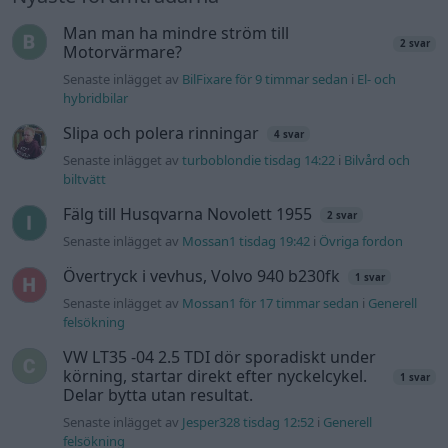
Man man ha mindre ström till
2 svar
Motorvärmare?
Senaste inlägget av
BilFixare för 9 timmar sedan
i
El- och
hybridbilar
Slipa och polera rinningar
4 svar
Senaste inlägget av
turboblondie tisdag 14:22
i
Bilvård och
biltvätt
Fälg till Husqvarna Novolett 1955
2 svar
Senaste inlägget av
Mossan1 tisdag 19:42
i
Övriga fordon
Övertryck i vevhus, Volvo 940 b230fk
1 svar
Senaste inlägget av
Mossan1 för 17 timmar sedan
i
Generell
felsökning
VW LT35 -04 2.5 TDI dör sporadiskt under
körning, startar direkt efter nyckelcykel.
1 svar
Delar bytta utan resultat.
Senaste inlägget av
Jesper328 tisdag 12:52
i
Generell
felsökning