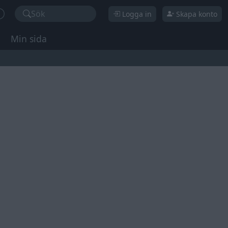
Sök
Logga in
Skapa konto
Min sida