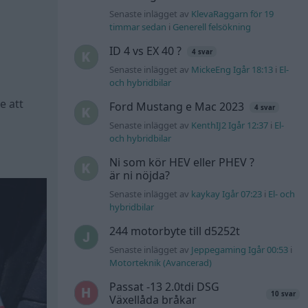
Senaste inlägget av
KlevaRaggarn för 19
timmar sedan
i
Generell felsökning
ID 4 vs EX 40 ?
4 svar
Senaste inlägget av
MickeEng Igår 18:13
i
El-
och hybridbilar
e att
Ford Mustang e Mac 2023
4 svar
Senaste inlägget av
KenthIJ2 Igår 12:37
i
El-
och hybridbilar
Ni som kör HEV eller PHEV ?
är ni nöjda?
Senaste inlägget av
kaykay Igår 07:23
i
El- och
hybridbilar
244 motorbyte till d5252t
Senaste inlägget av
Jeppegaming Igår 00:53
i
Motorteknik (Avancerad)
Passat -13 2.0tdi DSG
10 svar
Växellåda bråkar