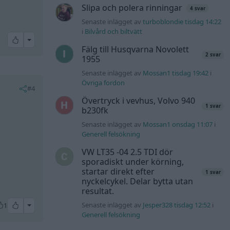
Slipa och polera rinningar
4 svar
Senaste inlägget av
turboblondie tisdag 14:22
i
Bilvård och biltvätt
All reactions
Fälg till Husqvarna Novolett
2 svar
1955
Senaste inlägget av
Mossan1 tisdag 19:42
i
Övriga fordon
#4
Övertryck i vevhus, Volvo 940
1 svar
b230fk
Senaste inlägget av
Mossan1 onsdag 11:07
i
Generell felsökning
VW LT35 -04 2.5 TDI dör
sporadiskt under körning,
startar direkt efter
1 svar
nyckelcykel. Delar bytta utan
resultat.
All reactions
Senaste inlägget av
Jesper328 tisdag 12:52
i
1
Generell felsökning