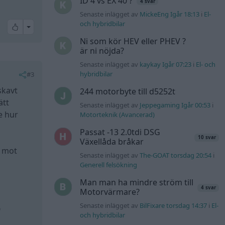
ID 4 vs EX 40 ?
4 svar
Senaste inlägget av
MickeEng Igår 18:13
i
El-
och hybridbilar
All reactions
Ni som kör HEV eller PHEV ?
är ni nöjda?
Senaste inlägget av
kaykay Igår 07:23
i
El- och
hybridbilar
#3
skavt
244 motorbyte till d5252t
ätt
Senaste inlägget av
Jeppegaming Igår 00:53
i
e hur
Motorteknik (Avancerad)
Passat -13 2.0tdi DSG
10 svar
Växellåda bråkar
s mot
Senaste inlägget av
The-GOAT torsdag 20:54
i
Generell felsökning
Man man ha mindre ström till
4 svar
Motorvärmare?
Senaste inlägget av
BilFixare torsdag 14:37
i
El-
)
och hybridbilar