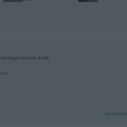
säkringen brinner ändå.
töras.
Janneutanb