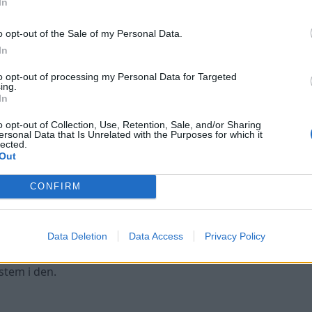
In
o opt-out of the Sale of my Personal Data.
In
to opt-out of processing my Personal Data for Targeted
ing.
In
o opt-out of Collection, Use, Retention, Sale, and/or Sharing
ersonal Data that Is Unrelated with the Purposes for which it
lected.
Out
CONFIRM
ad mer som drar på säkringen.
Data Deletion
Data Access
Privacy Policy
 utan radion på.
at ström till något som inte är orginal.
ystem i den.