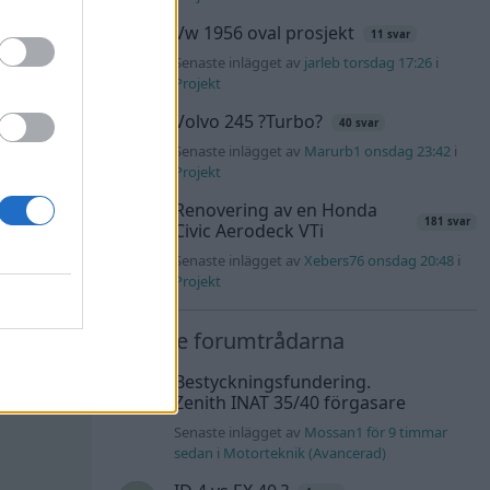
Vw 1956 oval prosjekt
11 svar
Senaste inlägget av
jarleb torsdag 17:26
i
Projekt
Volvo 245 ?Turbo?
40 svar
Senaste inlägget av
Marurb1 onsdag 23:42
i
All reactions
Projekt
Renovering av en Honda
181 svar
Civic Aerodeck VTi
#2
Senaste inlägget av
Xebers76 onsdag 20:48
i
Projekt
Nyaste forumtrådarna
Bestyckningsfundering.
Zenith INAT 35/40 förgasare
Senaste inlägget av
Mossan1 för 9 timmar
sedan
i
Motorteknik (Avancerad)