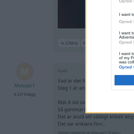
Opted 
I want t
Opted 
I want 
Advertis
Opted 
Citera
I want t
of my P
was col
Opted 
9 juni
Vad är det för A på säkringen?
Mossan1
Steg 1 är annars att undersöka v
4 237 Inlägg
Mät A vid säkringen både med och
Så gammal bil kan ju någon ha tjuv
Det är ändå ett väldigt enkelt els
Det var enklare förr...
Senast redigerat av Mossan1 (9 juni )