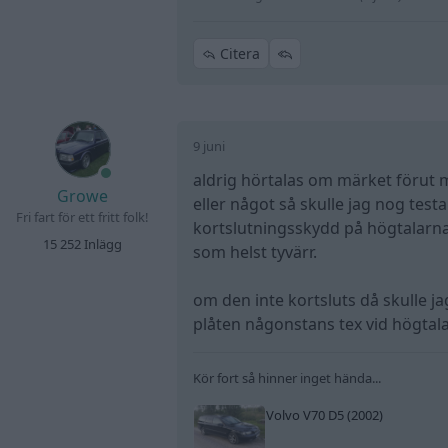
Citera
9 juni
aldrig hörtalas om märket förut men
Growe
eller något så skulle jag nog tes
Fri fart för ett fritt folk!
kortslutningsskydd på högtalarna
15 252 Inlägg
som helst tyvärr.
om den inte kortsluts då skulle j
plåten någonstans tex vid högtala
Kör fort så hinner inget hända...
Volvo V70 D5 (2002)