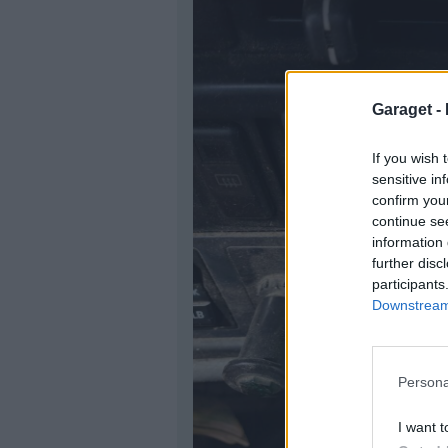
Garaget -
If you wish 
sensitive in
confirm you
continue se
information 
further disc
participants
Downstream 
Persona
I want t