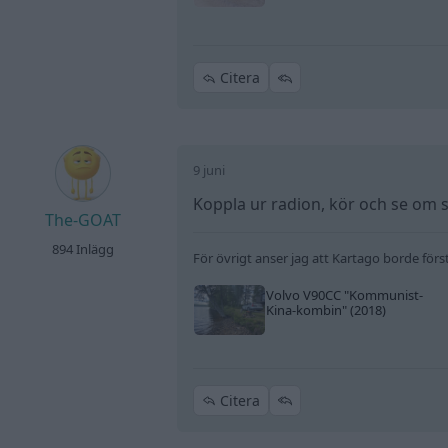
Citera
9 juni
Koppla ur radion, kör och se om 
The-GOAT
894 Inlägg
För övrigt anser jag att Kartago borde förs
Volvo V90CC
"Kommunist-
Kina-kombin"
(2018)
Citera