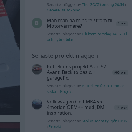
Senaste inlägget av
The-GOAT torsdag 20:54
i
Generell felsökning
Man man ha mindre ström till
4 svar
Motorvärmare?
Senaste inlägget av
BilFixare torsdag 14:37
i
El-
och hybridbilar
Senaste projektinläggen
Puttelitens projekt Audi S2
Avant. Back to basic. +
900 svar
garagefix.
Senaste inlägget av
Putteliten för 20 timmar
sedan
i
Projekt
Volkswagen Golf MK4 v6
4motion OEM++ med JDM
14 svar
inspiration.
Senaste inlägget av
Stol3n_Identity Igår 10:06
i
Projekt