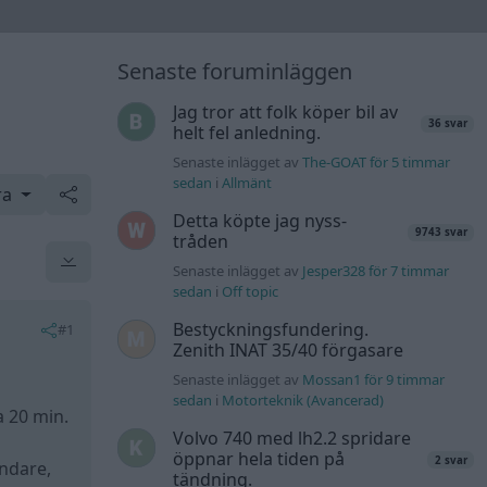
Senaste foruminläggen
Jag tror att folk köper bil av
36 svar
helt fel anledning.
Senaste inlägget av
The-GOAT för 5 timmar
sedan
i
Allmänt
ra
Detta köpte jag nyss-
9743 svar
tråden
Senaste inlägget av
Jesper328 för 7 timmar
sedan
i
Off topic
Bestyckningsfundering.
#1
Zenith INAT 35/40 förgasare
Senaste inlägget av
Mossan1 för 9 timmar
sedan
i
Motorteknik (Avancerad)
a 20 min.
Volvo 740 med lh2.2 spridare
öppnar hela tiden på
2 svar
ändare,
tändning.