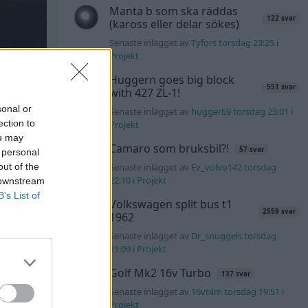
Manta b som ska räddas
122 svar
(kaross eller delar sökes)
Senaste inlägget av
Tyfors torsdag 23:25
i
Projekt
Huggern goes big block
551 svar
with 427 ZL-1!
sonal or
Senaste inlägget av
hugger69 torsdag 23:01
i
ection to
Projekt
ou may
Camaro som bruksbil?!
57 svar
 personal
out of the
Senaste inlägget av
Ev_volvo142 torsdag
22:10
i
Projekt
 downstream
B’s List of
Volkswagen split bus t1
2559 svar
1962
Senaste inlägget av
Dr_snuggels torsdag
21:09
i
Projekt
Golf Mk2 16v Turbo
137 svar
Senaste inlägget av
16vt4m torsdag 19:51
i
Projekt