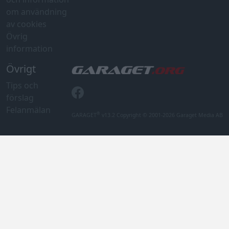
om användning
av cookies
Övrig
information
Övrigt
Tips och
förslag
Felanmälan
®
GARAGET
v13.2 Copyright © 2001-2026 Garaget Media AB