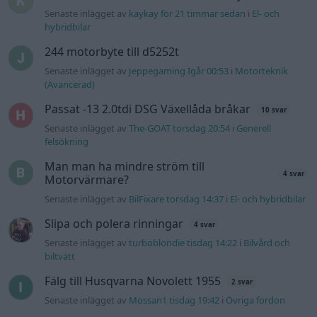
Senaste inlägget av
kaykay för 21 timmar sedan
i
El- och
hybridbilar
244 motorbyte till d5252t
Senaste inlägget av
Jeppegaming Igår 00:53
i
Motorteknik
(Avancerad)
Passat -13 2.0tdi DSG Växellåda bråkar
10 svar
Senaste inlägget av
The-GOAT torsdag 20:54
i
Generell
felsökning
Man man ha mindre ström till
4 svar
Motorvärmare?
Senaste inlägget av
BilFixare torsdag 14:37
i
El- och hybridbilar
Slipa och polera rinningar
4 svar
Senaste inlägget av
turboblondie tisdag 14:22
i
Bilvård och
biltvätt
Fälg till Husqvarna Novolett 1955
2 svar
Senaste inlägget av
Mossan1 tisdag 19:42
i
Övriga fordon