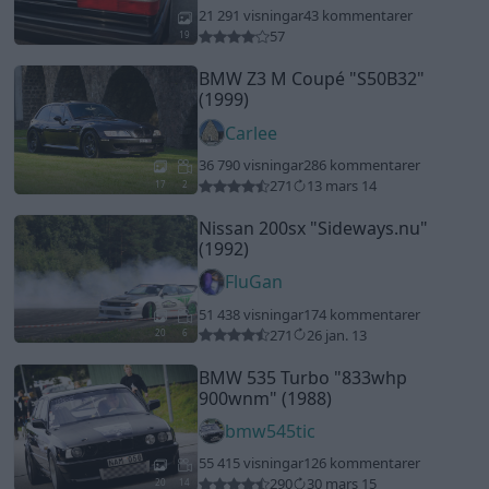
21 291 visningar
43 kommentarer
57
19
BMW Z3 M Coupé
"S50B32"
(1999)
Carlee
36 790 visningar
286 kommentarer
271
13 mars 14
17
2
Nissan 200sx
"Sideways.nu"
(1992)
FluGan
51 438 visningar
174 kommentarer
271
26 jan. 13
20
6
BMW 535 Turbo
"833whp
900wnm"
(1988)
bmw545tic
55 415 visningar
126 kommentarer
290
30 mars 15
20
14