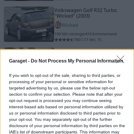
Volkswagen Golf R32 Turbo
"Wicked"
(2003)
Wicked
100 565 visningar
410 kommentarer
760
17 dec. 15
20
2
Volvo 780 Turbodiesel
"Bertone"
(1990)
Garaget -
Do Not Process My Personal Information
Macke455
10 761 visningar
20 kommentarer
If you wish to opt-out of the sale, sharing to third parties, or
42
26 juli 17
11
processing of your personal or sensitive information for
targeted advertising by us, please use the below opt-out
BMW Alpina B3 Biturbo
"Alpina
section to confirm your selection. Please note that after your
B3 Nr 002"
(2007)
opt-out request is processed you may continue seeing
GTIClubsport
interest-based ads based on personal information utilized by
us or personal information disclosed to third parties prior to
33 073 visningar
139 kommentarer
your opt-out. You may separately opt-out of the further
184
27 juli 17
20
16
disclosure of your personal information by third parties on the
IAB’s list of downstream participants. This information may
Chevrolet Biscayne
"Batwing"