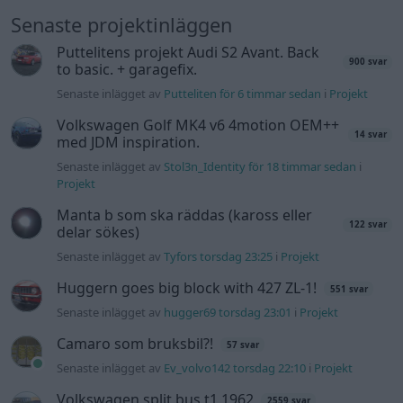
Senaste projektinläggen
Puttelitens projekt Audi S2 Avant. Back
900 svar
to basic. + garagefix.
Senaste inlägget av
Putteliten för 6 timmar sedan
i
Projekt
Volkswagen Golf MK4 v6 4motion OEM++
14 svar
med JDM inspiration.
Senaste inlägget av
Stol3n_Identity för 18 timmar sedan
i
Projekt
Manta b som ska räddas (kaross eller
122 svar
delar sökes)
Senaste inlägget av
Tyfors torsdag 23:25
i
Projekt
Huggern goes big block with 427 ZL-1!
551 svar
Senaste inlägget av
hugger69 torsdag 23:01
i
Projekt
Camaro som bruksbil?!
57 svar
Senaste inlägget av
Ev_volvo142 torsdag 22:10
i
Projekt
Volkswagen split bus t1 1962
2559 svar