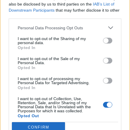
(1959)
also be disclosed by us to third parties on the
IAB’s List of
Downstream Participants
that may further disclose it to other
Ante.B
third parties.
11 828 visningar
45 kommentarer
28
28 feb. 15
20
Personal Data Processing Opt Outs
BMW M3 (2003)
I want to opt-out of the Sharing of my
personal data.
Kristiansen
Opted In
38 741 visningar
269 kommentarer
I want to opt-out of the Sale of my
355
4 okt. 11
Personal Data.
18
Opted In
Volvo 960 T5 (1991)
I want to opt-out of processing my
Personal Data for Targeted Advertising.
Lindhav
Opted In
46 400 visningar
118 kommentarer
I want to opt-out of Collection, Use,
120
12 nov. 15
Retention, Sale, and/or Sharing of my
12
Personal Data that Is Unrelated with the
Purposes for which it was collected.
Opted Out
CONFIRM