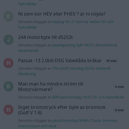
hybridbilar
Ni som kör HEV eller PHEV ? är ni nöjda?
Senaste inlägget av
kaykay för 21 timmar sedan
i
El- och
hybridbilar
244 motorbyte till d5252t
Senaste inlägget av
Jeppegaming Igår 00:53
i
Motorteknik
(Avancerad)
Passat -13 2.0tdi DSG Växellåda bråkar
10 svar
Senaste inlägget av
The-GOAT torsdag 20:54
i
Generell
felsökning
Man man ha mindre ström till
4 svar
Motorvärmare?
Senaste inlägget av
BilFixare torsdag 14:37
i
El- och hybridbilar
Inget bromstryck efter byte av bromsok
6 svar
(Golf V 1.6)
Senaste inlägget av
jaka54 torsdag 09:48
i
Chassi, bromsar,
transmission och däck