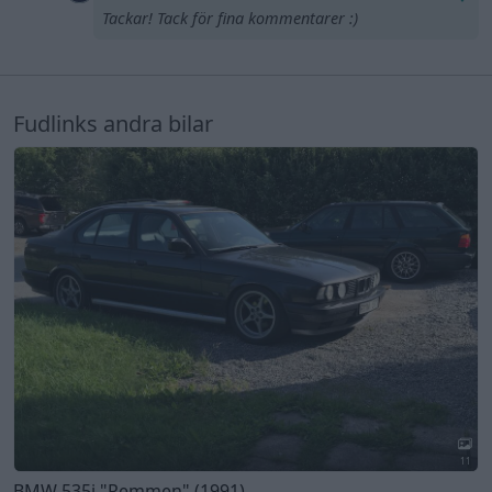
Tackar! Tack för fina kommentarer :)
Fudlinks andra bilar
11
BMW 535i
"Remmen"
(1991)