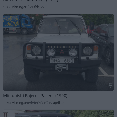
1 368 visningar
21 feb. 22
9
Mitsubishi Pajero
"Pajjen"
(1990)
1 944 visningar
1
19 april 22