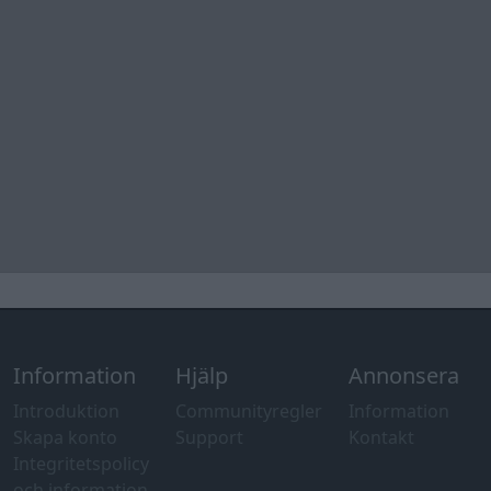
Information
Hjälp
Annonsera
Introduktion
Communityregler
Information
Skapa konto
Support
Kontakt
Integritetspolicy
och information