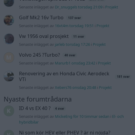
Senaste inlägget av
Dr_snuggels torsdag 21:09
i
Projekt
Golf Mk2 16v Turbo
137 svar
Senaste inlägget av
16vt4m torsdag 19:51
i
Projekt
Vw 1956 oval prosjekt
11 svar
Senaste inlägget av
jarleb torsdag 17:26
i
Projekt
Volvo 245 ?Turbo?
40 svar
Senaste inlägget av
Marurb1 onsdag 23:42
i
Projekt
Renovering av en Honda Civic Aerodeck
181 svar
VTi
Senaste inlägget av
Xebers76 onsdag 20:48
i
Projekt
Nyaste forumtrådarna
ID 4 vs EX 40 ?
4 svar
Senaste inlägget av
MickeEng för 10 timmar sedan
i
El- och
hybridbilar
Ni som kör HEV eller PHEV ? är ni nöjda?