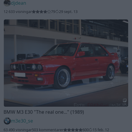
djdean
12 633 visningar
79
29 sept. 13
20
BMW M3 E30
"The real one..."
(1989)
m3e30_se
63 490 visningar
503 kommentarer
600
15 feb. 12