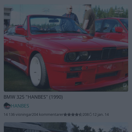
20
BMW 325
"HANBES"
(1990)
HANBES
14 136 visningar
204 kommentarer
208
12 jan. 14