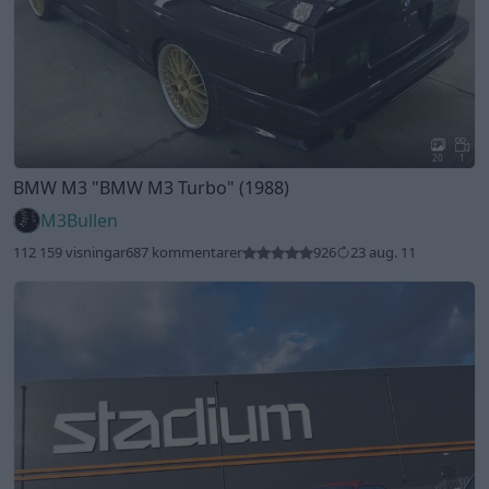
20
1
BMW M3
"BMW M3 Turbo"
(1988)
M3Bullen
112 159 visningar
687 kommentarer
926
23 aug. 11