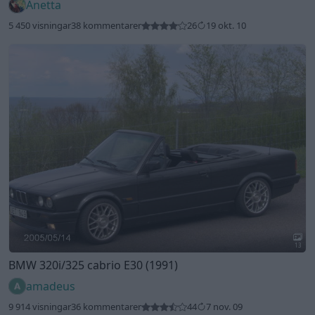
Anetta
5 450 visningar
38 kommentarer
26
19 okt. 10
13
BMW 320i/325 cabrio E30 (1991)
amadeus
9 914 visningar
36 kommentarer
44
7 nov. 09