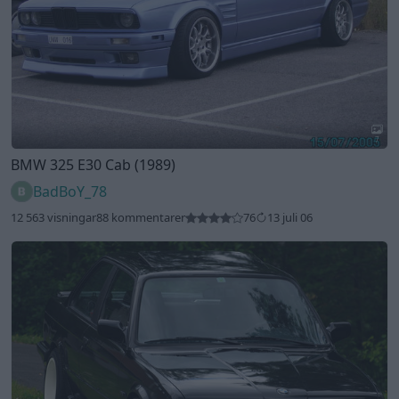
7
BMW 325 E30 Cab (1989)
BadBoY_78
12 563 visningar
88 kommentarer
76
13 juli 06