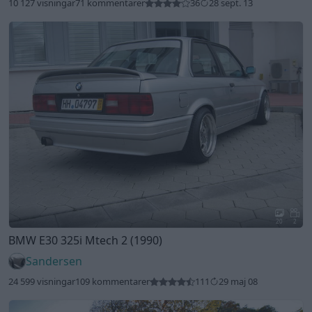
10 127 visningar
71 kommentarer
36
28 sept. 13
20
2
BMW E30 325i Mtech 2 (1990)
Sandersen
24 599 visningar
109 kommentarer
111
29 maj 08