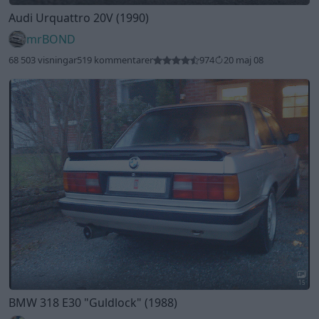
Audi Urquattro 20V (1990)
mrBOND
68 503 visningar
519 kommentarer
974
20 maj 08
15
BMW 318 E30
"Guldlock"
(1988)