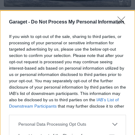
20
5
BMW 635 Csi
"M6"
(1985)
Fransjeager
Garaget -
Do Not Process My Personal Information
86 152 visningar
26 kommentarer
704
7 maj 17
If you wish to opt-out of the sale, sharing to third parties, or
processing of your personal or sensitive information for
targeted advertising by us, please use the below opt-out
section to confirm your selection. Please note that after your
opt-out request is processed you may continue seeing
interest-based ads based on personal information utilized by
us or personal information disclosed to third parties prior to
your opt-out. You may separately opt-out of the further
disclosure of your personal information by third parties on the
IAB’s list of downstream participants. This information may
also be disclosed by us to third parties on the
IAB’s List of
Downstream Participants
that may further disclose it to other
third parties.
Personal Data Processing Opt Outs
20
2
BMW E30 325 Mtech-2 (1990)