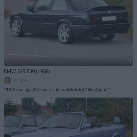
13
BMW 325 E30 (1988)
Lensan
19 873 visningar
208 kommentarer
166
5 juni 11