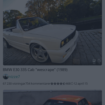
20
1
BMW E30 335 Cab
"wescrape"
(1989)
nizze7
67 230 visningar
754 kommentarer
468
12 april 15