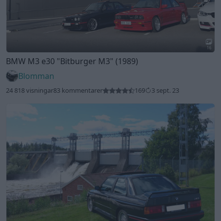
16
BMW M3 e30
"Bitburger M3"
(1989)
Blomman
24 818 visningar
83 kommentarer
169
3 sept. 23