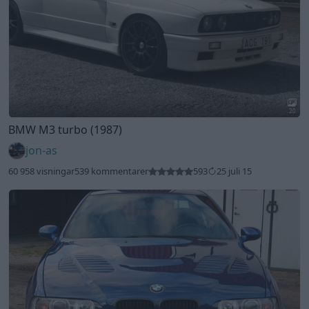
20
BMW M3 turbo (1987)
jon-as
60 958 visningar
539 kommentarer
593
25 juli 15