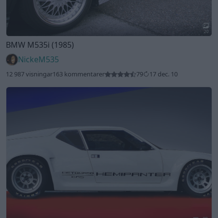
20
BMW M535i (1985)
NickeM535
12 987 visningar
163 kommentarer
79
17 dec. 10