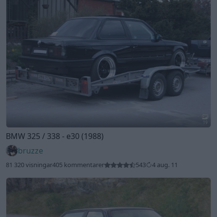
19
BMW 325 / 338 - e30 (1988)
bruzze
81 320 visningar
405 kommentarer
543
4 aug. 11