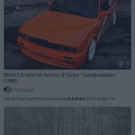
20
5
BMW E30 M50 M-Technic II Turbo
"Totalljudsbilen"
(1988)
ChrizLoud
103 267 visningar
598 kommentarer
970
18 dec. 13