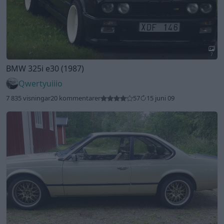
7
BMW 325i e30 (1987)
Qwertyuiiio
7 835 visningar
20 kommentarer
57
15 juni 09