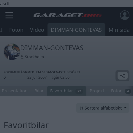
asdf
t
Foton
Video
DIMMAN-GONTEVAS
Min sida
DIMMAN-GONTEVAS
Stockholm
FORUMINLÄGG
MEDLEM SEDAN
SENASTE BESÖKET
0
23 juli 2007
Igår 02:56
Presentation
Bilar
Favoritbilar
Projekt
Foton
72
4
Sortera alfabetiskt
Favoritbilar