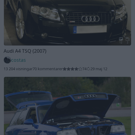
12
2
Audi A4 TSQ (2007)
costas
13 204 visningar
70 kommentarer
74
29 maj 12