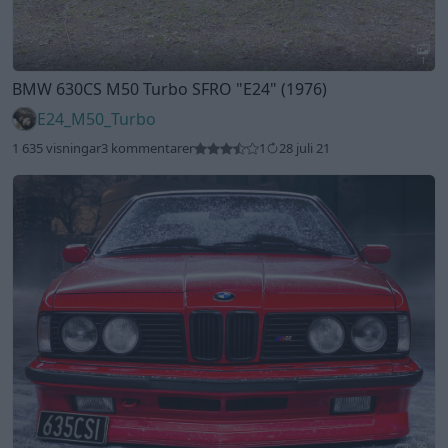
1
BMW 630CS M50 Turbo SFRO
"E24"
(1976)
E24_M50_Turbo
1 635 visningar
3 kommentarer
1
28 juli 21