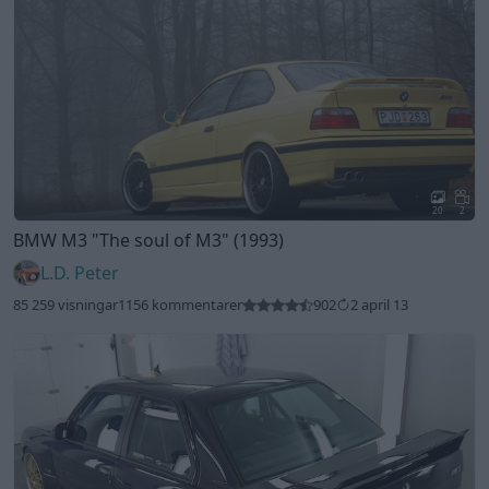
20
2
BMW M3
"The soul of M3"
(1993)
L.D. Peter
85 259 visningar
1156 kommentarer
902
2 april 13