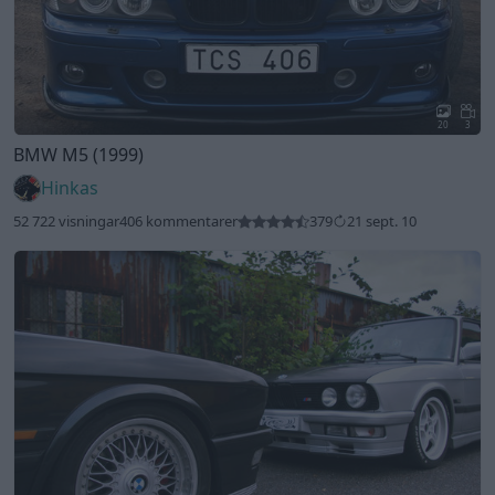
20
3
BMW M5 (1999)
Hinkas
52 722 visningar
406 kommentarer
379
21 sept. 10