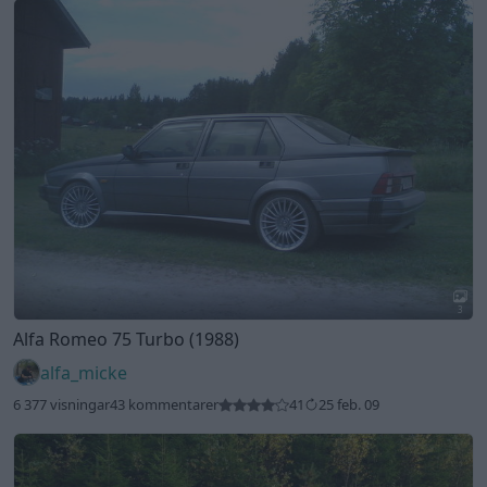
3
Alfa Romeo 75 Turbo (1988)
alfa_micke
6 377 visningar
43 kommentarer
41
25 feb. 09