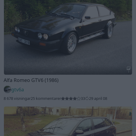
7
Alfa Romeo GTV6 (1986)
gtv6a
8 678 visningar
25 kommentarer
33
29 april 08