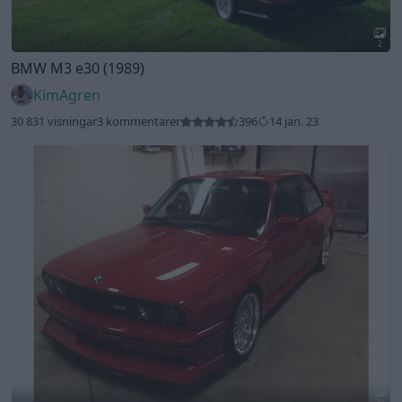
2
BMW M3 e30 (1989)
KimAgren
30 831 visningar
3 kommentarer
396
14 jan. 23