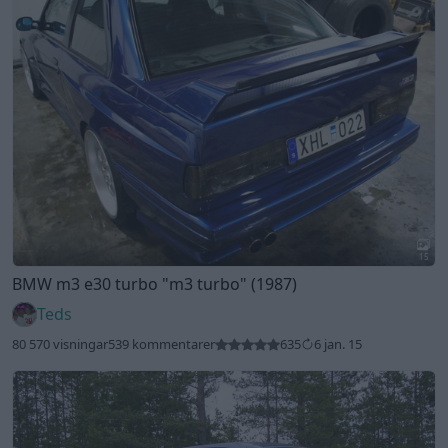
15
BMW m3 e30 turbo
"m3 turbo"
(1987)
Teds
80 570 visningar
539 kommentarer
635
6 jan. 15