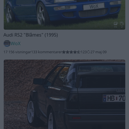
15
2
Audi RS2
"Blåmes"
(1995)
WoX
17 156 visningar
133 kommentarer
123
27 maj 09