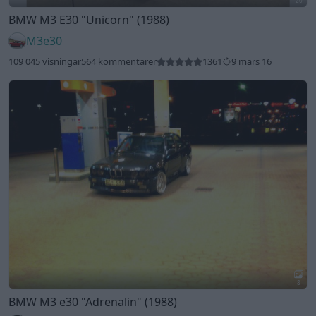
20
BMW M3 E30
"Unicorn"
(1988)
M3e30
109 045 visningar
564 kommentarer
1361
9 mars 16
8
BMW M3 e30
"Adrenalin"
(1988)