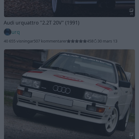
20
Audi urquattro
"2.2T 20V"
(1991)
urq
40 655 visningar
507 kommentarer
458
30 mars 13
7