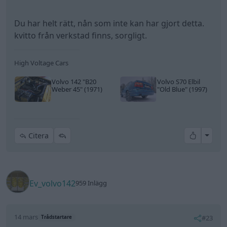
Du har helt rätt, nån som inte kan har gjort detta.
kvitto från verkstad finns, sorgligt.
High Voltage Cars
Volvo 142
"B20
Volvo S70 Elbil
Weber 45"
(1971)
"Old Blue"
(1997)
All re
Citera
Ev_volvo142
959 Inlägg
14 mars
#23
Trådstartare