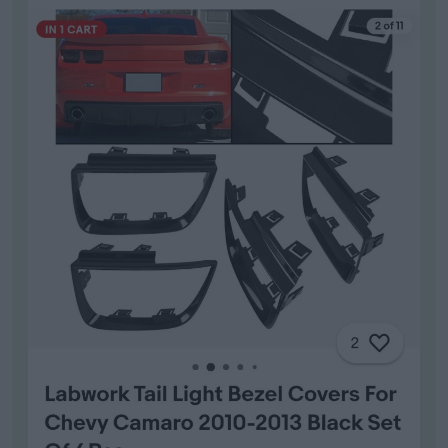
Fick precis hem dessa, blir att montera på lördag,
ev söndag