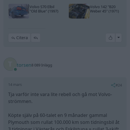
Volvo S70 Elbil
Volvo 142
"B20
"Old Blue"
(1997)
Weber 45"
(1971)
All re
Citera
torsen
8 089 Inlägg
14 mars
#24
Tja varför inte vara lite rebell och gå mot Volvo-
strömmen.
Köpte själv på 60-talet en 9 månader gammal
Plymouth som rullat 100.000 km som tidningsbil åt
3 tidningar i Västerås och Eskilstuna = rullat 3-skift