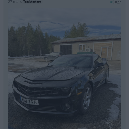
Nu ska lyktorna bytas.
High Voltage Cars
Volvo 142
"B20
Volvo S70 Elbil
Weber 45"
(1971)
"Old Blue"
(1997)