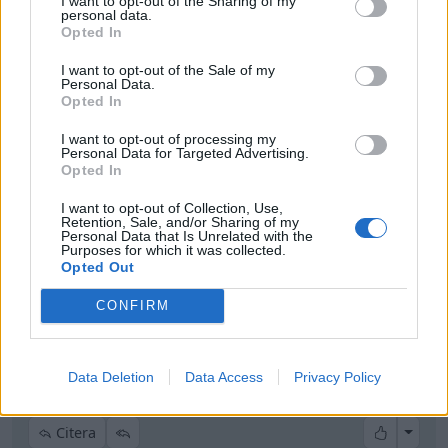
I want to opt-out of the Sharing of my
personal data.
Opted In
Fick lite delar till projektet idag.
I want to opt-out of the Sale of my
Personal Data.
Original sidokjolar.
Opted In
Sjukt dyrt de är med delar till en amerikanare.
I want to opt-out of processing my
Personal Data for Targeted Advertising.
Opted In
Dessa ligger på 2500kr styck!
I want to opt-out of Collection, Use,
Så man får ta ett sms-lån för att bygga upp en
Retention, Sale, and/or Sharing of my
sånhär bil.
Personal Data that Is Unrelated with the
Purposes for which it was collected.
Opted Out
High Voltage Cars
CONFIRM
Volvo S70 Elbil
Volvo 142
"B20
"Old Blue"
(1997)
Weber 45"
(1971)
Data Deletion
Data Access
Privacy Policy
All re
Citera