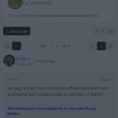
Ev_volvo142
22 Följare
13 341 Visningar
Uppdaterades senast igår 09:02
Skriv svar
Sida:
av 3
Brådhis
11 314 Inlägg
* Voff voff *
9 mars
#21
Ser jag rätt att man monterat effektmotstånd med
buntband som sedan smält av värmen...? Starkt!
The evening sun touched gently on the eyes of Lucy
Jordan...