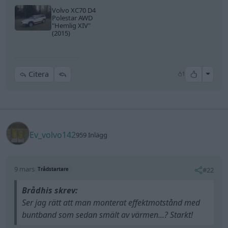
Volvo XC70 D4
Polestar AWD
"Hemlig XIV"
(2015)
All re
Citera
1
Ev_volvo142
959 Inlägg
9 mars
#22
Trådstartare
Brådhis skrev:
Ser jag rätt att man monterat effektmotstånd med
buntband som sedan smält av värmen...? Starkt!