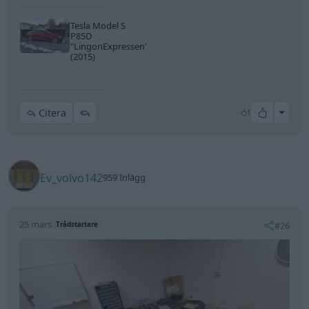
Tesla Model S
P85D
"LingonExpressen"
(2015)
All re
Citera
1
Ev_volvo142
959 Inlägg
25 mars
#26
Trådstartare