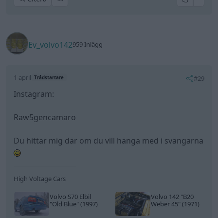
Du hittar mig där om du vill hänga med i svängarna
High Voltage Cars
Volvo S70 Elbil
Volvo 142
"B20
"Old Blue"
(1997)
Weber 45"
(1971)
All re
Citera
Ev_volvo142
959 Inlägg
1 april
#30
Trådstartare