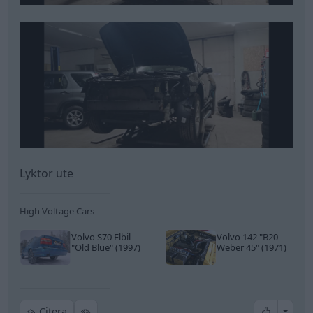
High Voltage Cars
Volvo S70 Elbil
Volvo 142
"B20
"Old Blue"
(1997)
Weber 45"
(1971)
All re
Citera
Ev_volvo142
959 Inlägg
1 april
#29
Trådstartare
Instagram:
Raw5gencamaro