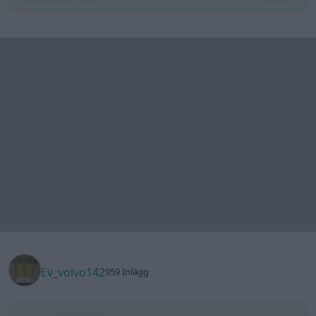
Ev_volvo142
959 Inlägg
27 mars
#27
Trådstartare