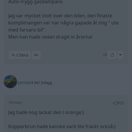
Auto-Trygg gasdämpare.
Jag var mycket stolt över den bilen, den finaste
komplimangen var när några gapade åt mig " ute
med farsans bil".
Men han hade redan dragit in årorna!
All re
Citera
2
zemet
4 341 Inlägg
16 mars
#25
Jag hade nog lackat den i orange:)
Kopparbrun hade kanske varit lite fräckt också:)