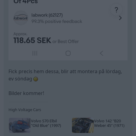
Bilder kommer!
High Voltage Cars
Volvo S70 Elbil
Volvo 142
"B20
"Old Blue"
(1997)
Weber 45"
(1971)
All re
Citera
Ev_volvo142
959 Inlägg
4 april
#31
Trådstartare