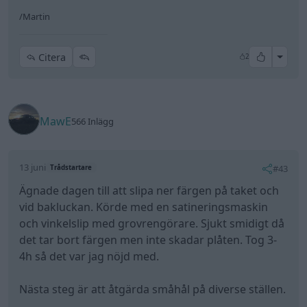
/Martin
All re
Citera
2
MawE
566 Inlägg
13 juni
#43
Trådstartare
Ägnade dagen till att slipa ner färgen på taket och
vid bakluckan. Körde med en satineringsmaskin
och vinkelslip med grovrengörare. Sjukt smidigt då
det tar bort färgen men inte skadar plåten. Tog 3-
4h så det var jag nöjd med.
Nästa steg är att åtgärda småhål på diverse ställen.