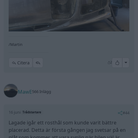
/Martin
All re
Citera
2
MawE
566 Inlägg
16 juni
#44
Trådstartare
Lagade igår ett rosthål som kunde varit bättre
placerad. Detta är första gången jag svetsar på en
plåt som kommer att vara synlig när bilen väl är