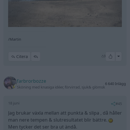
/Martin
All re
Citera
3
farbrorbozze
6 640 Inlägg
Sköning med knasiga idéer, förvirrad, sjuk& glömsk
18 juni
#45
Jag brukar växla mellan att punkta & slipa , då håller
man nere tempen & slutresultatet blir bättre.
Men tycker det ser bra ut ändå.