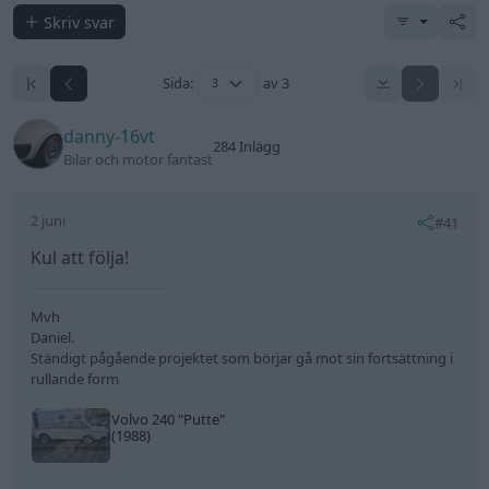
Skriv svar
Sida:
av 3
danny-16vt
284 Inlägg
Bilar och motor fantast
2 juni
#41
Kul att följa!
Mvh
Daniel.
Ständigt pågående projektet som börjar gå mot sin fortsättning i
rullande form
Volvo 240
"Putte"
(1988)