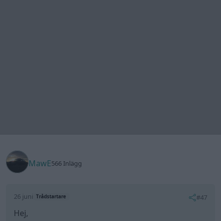
MawE
566 Inlägg
26 juni
#47
Trådstartare
Hej,