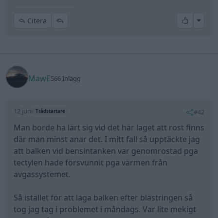
All re
Citera
MawE
566 Inlägg
12 juni
#42
Trådstartare
Man borde ha lärt sig vid det här laget att rost finns
där man minst anar det. I mitt fall så upptäckte jag
att balken vid bensintanken var genomrostad pga
tectylen hade försvunnit pga värmen från
avgassystemet.
Så istället för att laga balken efter blästringen så
tog jag tag i problemet i måndags. Var lite mekigt