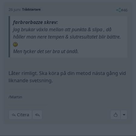
26 juni
#46
Trådstartare
farbrorbozze skrev:
Jag brukar växla mellan att punkta & slipa , då
håller man nere tempen & slutresultatet blir bättre.
Men tycker det ser bra ut ändå.
Låter rimligt. Ska köra på din metod nästa gång vid
liknande svetsning.
/Martin
All re
Citera