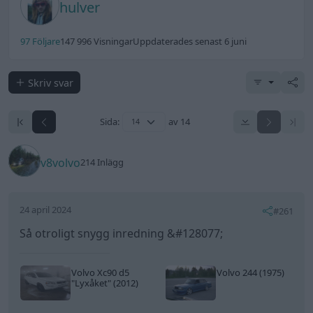
hulver
97 Följare
147 996 Visningar
Uppdaterades senast 6 juni
Skriv svar
Sida:
av 14
v8volvo
214 Inlägg
24 april 2024
#261
Så otroligt snygg inredning &#128077;
Volvo Xc90 d5
Volvo 244 (1975)
"Lyxåket"
(2012)