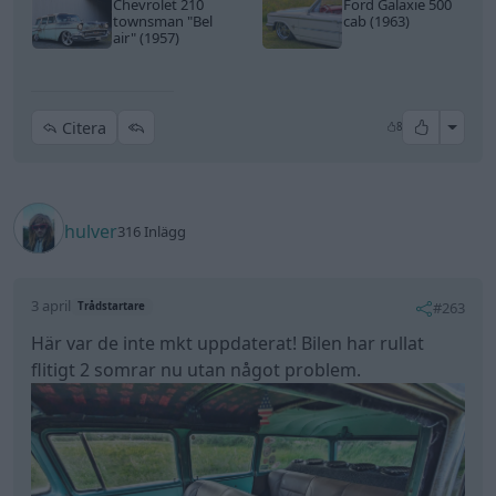
Chevrolet 210
Ford Galaxie 500
townsman
"Bel
cab (1963)
air"
(1957)
All re
Citera
8
hulver
316 Inlägg
3 april
#263
Trådstartare
Här var de inte mkt uppdaterat! Bilen har rullat
flitigt 2 somrar nu utan något problem.