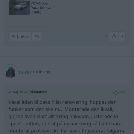
Volvo 855
"sparbössan"
(1996)
All re
Citera
1
hulver
316 Inlägg
4 maj 2024
#262
Trådstartare
Växellådan tillbaks från renovering, hoppas den
funkar som den ska nu. Monterade den ikväll,
gjorde även klart allt kring bakvagn, justerade in
spelet i diffen, väntat på ny packning så hade bara
monterat provisoriskt, har även finjusterat fälgarna