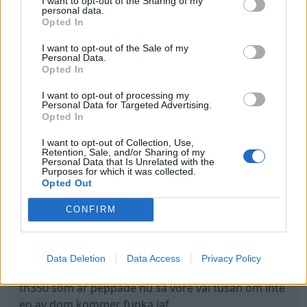
I want to opt-out of the Sharing of my
personal data.
Opted In
I want to opt-out of the Sale of my
Personal Data.
Opted In
I want to opt-out of processing my
Personal Data for Targeted Advertising.
Opted In
I want to opt-out of Collection, Use,
Retention, Sale, and/or Sharing of my
Har köpt ett par frontrunners, saknar bara
Personal Data that Is Unrelated with the
bakdäck än men tanken är 275 60 15. Får se om jag
Purposes for which it was collected.
Opted Out
kommer behålla fälgarna polerade eller göra något
annat kul med dom å åka med mörkare hjul. Får se
CONFIRM
senare.
I vår ska även växellådan bytas igen då den
Data Deletion
Data Access
Privacy Policy
fortfarande inte funkar som den ska. Har köpt 2st
th350 som är peppade nu så vore väl tusan om inte
en av dom kommer funka iaf.