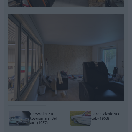
Chevrolet 210
Ford Galaxie 500
townsman
"Bel
cab (1963)
air"
(1957)