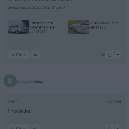
Senast redigerat av hulver (3 april )
Chevrolet 210
Ford Galaxie 500
townsman
"Bel
cab (1963)
air"
(1957)
All re
Citera
2
roke
207 Inlägg
3 april
#264
Fina bilder.
All re
Citera