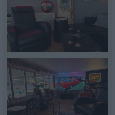
Alla lister var inte på plats där ser ja nu men nu för
tiden är dom där ? blev en bra holk att sitta i när
garagepeppen behöver laddas eller man vill slappa
å ta sig en öl i lugnan ro med en vän ?
Chevrolet 210
Ford Galaxie 500
townsman
"Bel
cab (1963)
air"
(1957)