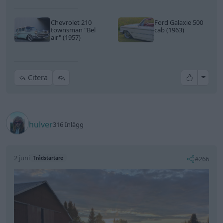
Chevrolet 210
Ford Galaxie 500
townsman
"Bel
cab (1963)
air"
(1957)
All re
Citera
hulver
316 Inlägg
2 juni
#266
Trådstartare