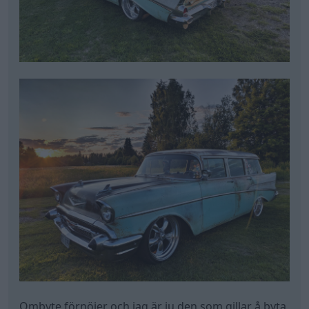
Ombyte förnöjer och jag är ju den som gillar å byta