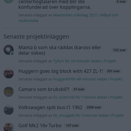
Camaro som bruksbil?!
57 svar
Senaste inlägget av
Ev_volvo142 för 1 timme sedan
i
Projekt
Volkswagen split bus t1 1962
2559 svar
Senaste inlägget av
Dr_snuggels för 2 timmar sedan
i
Projekt
Golf Mk2 16v Turbo
137 svar
Senaste inlägget av
16vt4m för 3 timmar sedan
i
Projekt
Vw 1956 oval prosjekt
11 svar
Senaste inlägget av
jarleb för 6 timmar sedan
i
Projekt
Volkswagen Golf MK4 v6 4motion OEM++
12 svar
med JDM inspiration.
Senaste inlägget av
Stol3n_Identity för 10 timmar sedan
i
Projekt
Volvo 245 ?Turbo?
40 svar
Senaste inlägget av
Marurb1 Igår 23:42
i
Projekt
Renovering av en Honda Civic Aerodeck