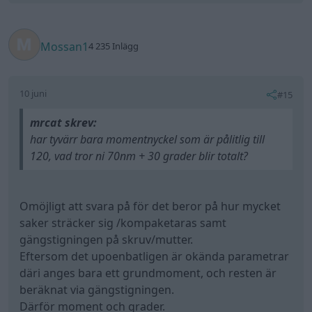
Omöjligt att svara på för det beror på hur mycket
saker sträcker sig /kompaketaras samt
gängstigningen på skruv/mutter.
Eftersom det upoenbatligen är okända parametrar
däri anges bara ett grundmoment, och resten är
beräknat via gängstigningen.
Därför moment och grader.
Senast redigerat av Mossan1 (10 juni )
All re
Citera
simlar
6 025 Inlägg
10 juni
#16