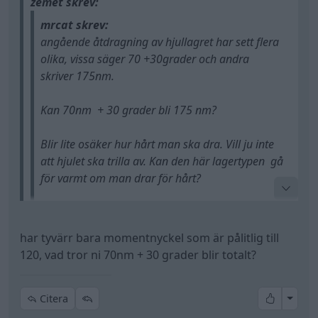
har tyvärr bara momentnyckel som är pålitlig till
120, vad tror ni 70nm + 30 grader blir totalt?
70nm + 30 grader kan säkert bli 175 nm.
Men att mäta så du drar 30 grader kan visa sig lite
All re
Citera
problematiskt.
Så jag hade dragit med 175 nm istället.
175 nm är ganska mycket, hjulbultar brukar dras
Mossan1
4 235 Inlägg
med typ 130 nm som referens.
10 juni
#15
mrcat skrev:
har tyvärr bara momentnyckel som är pålitlig till
120, vad tror ni 70nm + 30 grader blir totalt?