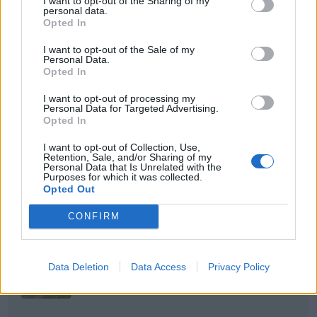
Rekommenderar att kolla efter en med tydlig skala.
I want to opt-out of the Sharing of my
personal data.
Dom billigaste är ofta svåravlästa och sällan exakt.
Opted In
I want to opt-out of the Sale of my
Hemma kör jag oftast med en digital
Personal Data.
momentadapter jag köpt från kina, den har ett
Opted In
spann på 20-340Nm. Endast när det är för trångt
I want to opt-out of processing my
som jag tar fram min Biltema momentnyckel.
Personal Data for Targeted Advertising.
Jag har jämfört min digitala momentadapter med
Opted In
nykalibrerade Stahlwille-momentnycklar på jobbet
I want to opt-out of Collection, Use,
och den stämde exakt på alla moment jag testade.
Retention, Sale, and/or Sharing of my
Personal Data that Is Unrelated with the
Purposes for which it was collected.
Opted Out
https://www.youtube.com/c/93simlar
CONFIRM
Volkswagen
Volkswagen LT31
Transporter T4
"Luppen"
(1983)
(1998)
Data Deletion
Data Access
Privacy Policy
Volvo 244 DL
(1975)