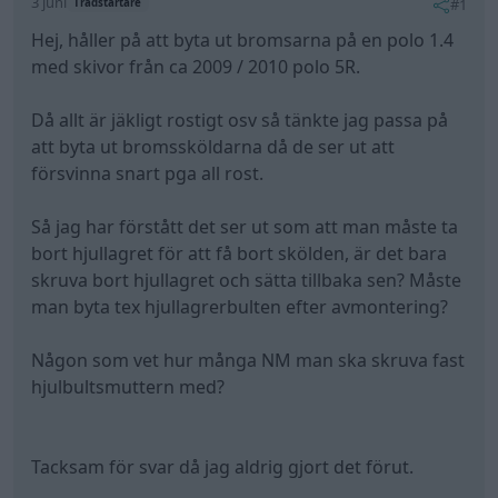
3 juni
#1
Trådstartare
Hej, håller på att byta ut bromsarna på en polo 1.4
med skivor från ca 2009 / 2010 polo 5R.
Då allt är jäkligt rostigt osv så tänkte jag passa på
att byta ut bromssköldarna då de ser ut att
försvinna snart pga all rost.
Så jag har förstått det ser ut som att man måste ta
bort hjullagret för att få bort skölden, är det bara
skruva bort hjullagret och sätta tillbaka sen? Måste
man byta tex hjullagrerbulten efter avmontering?
Någon som vet hur många NM man ska skruva fast
hjulbultsmuttern med?
Tacksam för svar då jag aldrig gjort det förut.