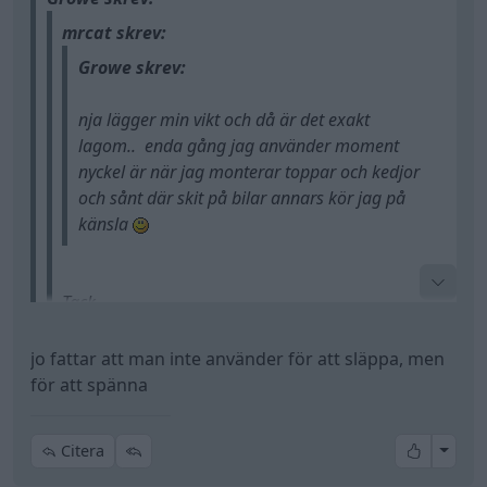
mrcat skrev:
Growe skrev:
nja lägger min vikt och då är det exakt
lagom.. enda gång jag använder moment
nyckel är när jag monterar toppar och kedjor
och sånt där skit på bilar annars kör jag på
känsla
Tack,
Tänkte ändå investera i momentnyckel som ska
jo fattar att man inte använder för att släppa, men
användas blandannat till byte av detta samt
för att spänna
man ska inte använda en momentnyckel för att
bromar, service jobb osv, vilken av följande
släppa saker. för då riskerar man att ha sönder
momentnyckel tror ni man har bäst nytta av:
dom.
All re
Citera
20-120nm
27-135nm digital