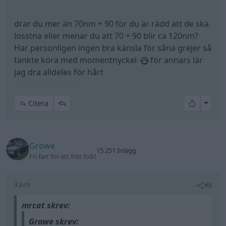
drar du mer än 70nm + 90 för du är rädd att de ska
losstna eller menar du att 70 + 90 blir ca 120nm?
Har personligen ingen bra känsla för såna grejer så
tänkte köra med momentnyckel
för annars lär
jag dra alldeles för hårt
All re
Citera
Growe
15 251 Inlägg
Fri fart för ett fritt folk!
3 juni
#6
mrcat skrev:
Growe skrev: