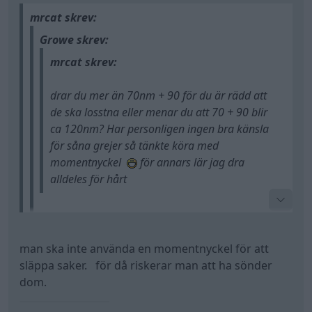
mrcat skrev:
Growe skrev:
mrcat skrev:
drar du mer än 70nm + 90 för du är rädd att
de ska losstna eller menar du att 70 + 90 blir
ca 120nm? Har personligen ingen bra känsla
för såna grejer så tänkte köra med
momentnyckel
för annars lär jag dra
alldeles för hårt
nja lägger min vikt och då är det exakt lagom..
enda gång jag använder moment nyckel är när
man ska inte använda en momentnyckel för att
jag monterar toppar och kedjor och sånt där skit
släppa saker. för då riskerar man att ha sönder
Tack,
på bilar annars kör jag på känsla
dom.
Tänkte ändå investera i momentnyckel som ska