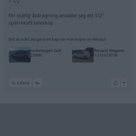
> 1/2
för slutlig åtdragning anväder jag ett 1/2"
spärrskaft teleskop
Det är svårt att göra ett kap när man köper en Renault
Volkswagen Golf
Renault Megane
(2008)
1.2 tce (2018)
All re
Citera
mrcat
23 Inlägg