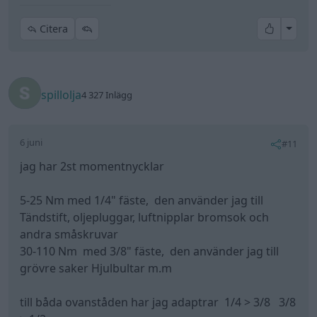
All re
Citera
spillolja
4 327 Inlägg
6 juni
#11
jag har 2st momentnycklar
5-25 Nm med 1/4" fäste, den använder jag till
Tändstift, oljepluggar, luftnipplar bromsok och
andra småskruvar
30-110 Nm med 3/8" fäste, den använder jag till
grövre saker Hjulbultar m.m
till båda ovanståden har jag adaptrar 1/4 > 3/8 3/8