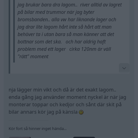
jag brukar bara dra lagom.. river alltid av lagret
på bilar med trummor när jag byter
bromsbanden.. alla vw har liknande lager och
jag drar lite lagom hårt inte så hårt att man
behöver ta i utan bara så man känner att det
bottnar som det ska. och har aldrig haft
problem med ett lager cirka 120nm är väll
"rätt" moment
drar du mer än 70nm + 90 för du är rädd att de ska
losstna eller menar du att 70 + 90 blir ca 120nm?
nja lägger min vikt och då är det exakt lagom..
Har personligen ingen bra känsla för såna grejer så
enda gång jag använder moment nyckel är när jag
tänkte köra med momentnyckel
för annars lär
monterar toppar och kedjor och sånt där skit på
jag dra alldeles för hårt
bilar annars kör jag på känsla
Kör fort så hinner inget hända...