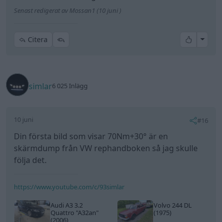
Din första bild som visar 70Nm+30° är en
skärmdump från VW rephandboken så jag skulle
följa det.
https://www.youtube.com/c/93simlar
Audi A3 3.2
Volvo 244 DL
Quattro
"A32an"
(1975)
(2006)
Volkswagen
Transporter T4
(1998)
All re
Citera