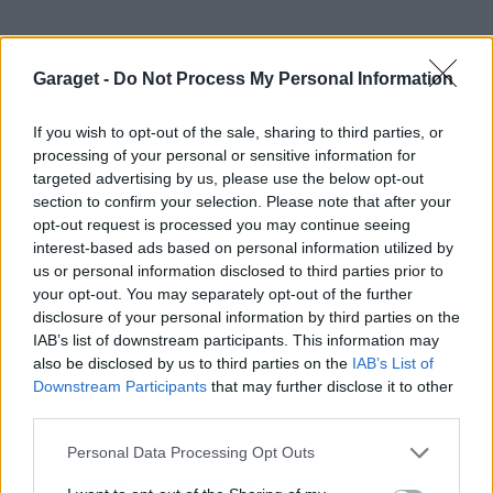
40-210 nm
70-350 nm
simlar
6 025 Inlägg
Garaget -
Do Not Process My Personal Information
Antar runt 20-120 är väl mest användbart?
menar är väl svårare att dra löst än att dra hårt?
If you wish to opt-out of the sale, sharing to third parties, or
3 juni
#10
Någon som förresten provat digitala eller borde
processing of your personal or sensitive information for
Din Polo är så pass ny så den har kompaktlager, ska
targeted advertising by us, please use the below opt-out
man köra vanlig med fjäder?
section to confirm your selection. Please note that after your
dras hårt och är liten risk det tar skada av att råka
opt-out request is processed you may continue seeing
dra lite för hårt.
interest-based ads based on personal information utilized by
Hellre för hårt än för löst på kompaktlager.
us or personal information disclosed to third parties prior to
your opt-out. You may separately opt-out of the further
Men bäst är såklart att alltid att dra med rätt
disclosure of your personal information by third parties on the
moment enligt tillverkarens specifikationer.
IAB’s list of downstream participants. This information may
also be disclosed by us to third parties on the
IAB’s List of
Downstream Participants
that may further disclose it to other
third parties.
Angående momentnyckel så är 20-120Nm är det
absolut mest användbara spannet om man bara
Personal Data Processing Opt Outs
ska ha en momentnyckel.