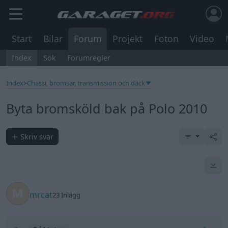
Start
Bilar
Forum
Projekt
Foton
Video
Index
Sök
Forumregler
Index
>
Chassi, bromsar, transmission och däck
Byta bromsköld bak på Polo 2010
Skriv svar
mrcat
23 Inlägg