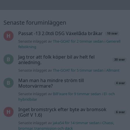
Man man ha mindre ström till
4 svar
Motorvärmare?
Senaste inlägget av
BilFixare för 9 timmar sedan
i
El- och
hybridbilar
Inget bromstryck efter byte av bromsok
6 svar
(Golf V 1.6)
Senaste inlägget av
jaka54 för 14 timmar sedan
i
Chassi,
bromsar, transmission och däck
Kia Ceed 2017 batteritorsk med jämna
46 svar
mellanrum. Varför?
Senaste inlägget av
Ansan Igår 15:29
i
Generell felsökning
Övertryck i vevhus, Volvo 940 b230fk
1 svar
Senaste inlägget av
Mossan1 Igår 11:07
i
Generell felsökning
Fälg till Husqvarna Novolett 1955
2 svar
Senaste inlägget av
Mossan1 tisdag 19:42
i
Övriga fordon
Slipa och polera rinningar
4 svar
Senaste inlägget av
turboblondie tisdag 14:22
i
Bilvård och