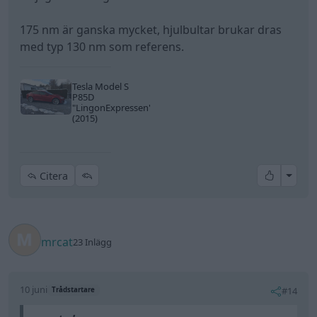
mrcat
23 Inlägg
10 juni
#14
Trådstartare
zemet skrev:
mrcat skrev:
angående åtdragning av hjullagret har sett flera
olika, vissa säger 70 +30grader och andra
skriver 175nm.
Kan 70nm + 30 grader bli 175 nm?
Blir lite osäker hur hårt man ska dra. Vill ju inte
att hjulet ska trilla av. Kan den här lagertypen gå
för varmt om man drar för hårt?