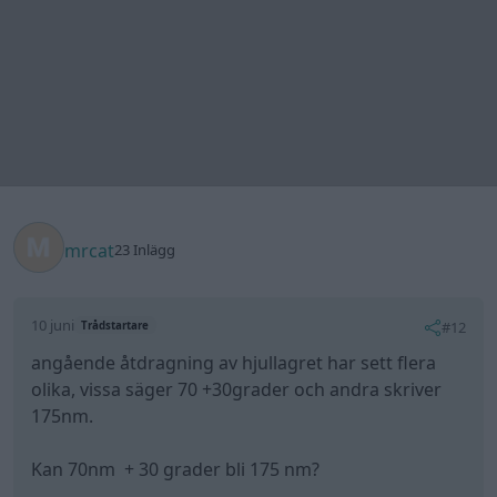
10 juni
#12
Trådstartare
angående åtdragning av hjullagret har sett flera
olika, vissa säger 70 +30grader och andra skriver
175nm.
Kan 70nm + 30 grader bli 175 nm?
Blir lite osäker hur hårt man ska dra. Vill ju inte att
hjulet ska trilla av. Kan den här lagertypen gå för
varmt om man drar för hårt?