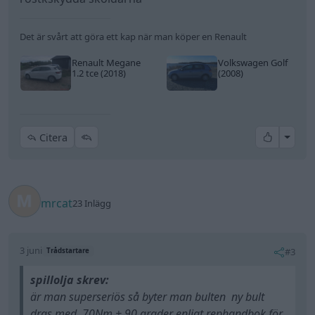
Det är svårt att göra ett kap när man köper en Renault
Renault Megane
Volkswagen Golf
1.2 tce (2018)
(2008)
All re
Citera
mrcat
23 Inlägg
3 juni
#3
Trådstartare
spillolja skrev:
är man superseriös så byter man bulten ny bult
dras med 70Nm + 90 grader enligt rephandbok för