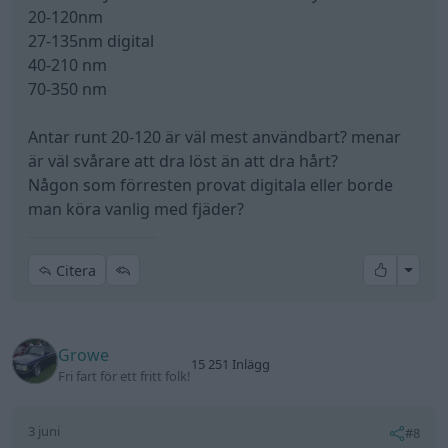
20-120nm
27-135nm digital
40-210 nm
70-350 nm
Antar runt 20-120 är väl mest användbart? menar
är väl svårare att dra löst än att dra hårt?
Någon som förresten provat digitala eller borde
man köra vanlig med fjäder?
All re
Citera
Growe
15 251 Inlägg
Fri fart för ett fritt folk!
3 juni
#8