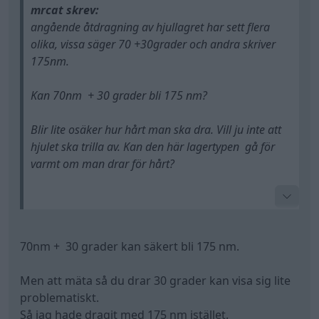
70nm + 30 grader kan säkert bli 175 nm.
Men att mäta så du drar 30 grader kan visa sig lite
problematiskt.
Så jag hade dragit med 175 nm istället.
175 nm är ganska mycket, hjulbultar brukar dras
med typ 130 nm som referens.
Tesla Model S
P85D
"LingonExpressen"
(2015)
All re
Citera