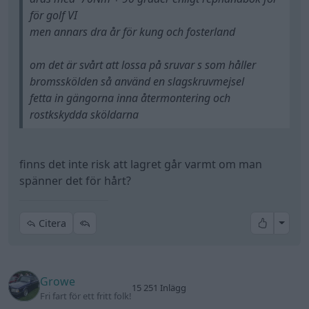
för golf VI
men annars dra år för kung och fosterland
om det är svårt att lossa på sruvar s som håller
bromsskölden så använd en slagskruvmejsel
fetta in gängorna inna återmontering och
rostkskydda sköldarna
finns det inte risk att lagret går varmt om man
spänner det för hårt?
All re
Citera
Growe
15 251 Inlägg
Fri fart för ett fritt folk!