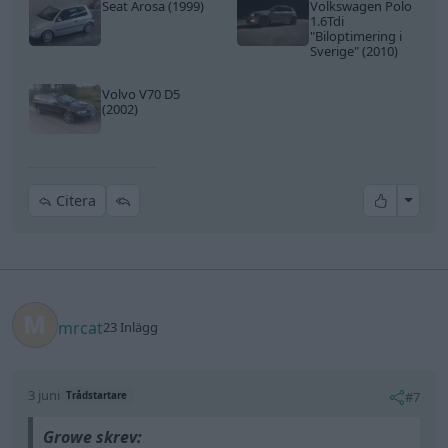
Seat Arosa (1999)
Volkswagen Polo
1.6Tdi
"Biloptimering i
Sverige"
(2010)
Volvo V70 D5
(2002)
All re
Citera
mrcat
23 Inlägg
3 juni
#7
Trådstartare
Growe skrev: