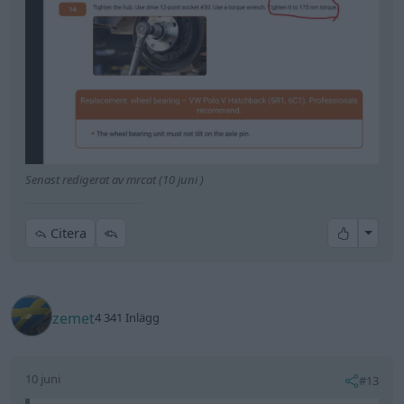
zemet
4 341 Inlägg
10 juni
#13
mrcat skrev:
angående åtdragning av hjullagret har sett flera
olika, vissa säger 70 +30grader och andra skriver
175nm.
Kan 70nm + 30 grader bli 175 nm?
Blir lite osäker hur hårt man ska dra. Vill ju inte att
hjulet ska trilla av. Kan den här lagertypen gå för
varmt om man drar för hårt?