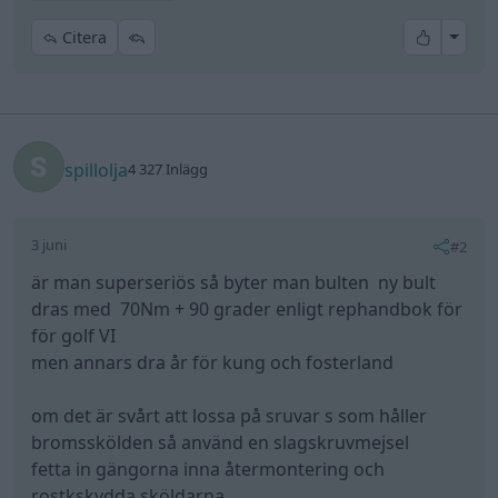
All re
Citera
spillolja
4 327 Inlägg
3 juni
#2
är man superseriös så byter man bulten ny bult
dras med 70Nm + 90 grader enligt rephandbok för
för golf VI
men annars dra år för kung och fosterland
om det är svårt att lossa på sruvar s som håller
bromsskölden så använd en slagskruvmejsel
fetta in gängorna inna återmontering och
rostkskydda sköldarna