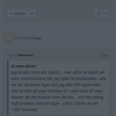
All re
Citera
mrcat
23 Inlägg
3 juni
#5
Trådstartare
Growe skrev:
jag brukar bara dra lagom.. river alltid av lagret på
bilar med trummor när jag byter bromsbanden.. alla
vw har liknande lager och jag drar lite lagom hårt
inte så hårt att man behöver ta i utan bara så man
känner att det bottnar som det ska. och har aldrig
haft problem med ett lager cirka 120nm är väll
"rätt" moment