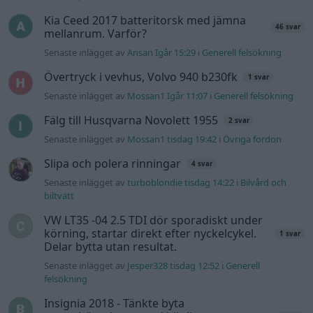
biltvätt
VW LT35 -04 2.5 TDI dör sporadiskt under
körning, startar direkt efter nyckelcykel.
1 svar
Delar bytta utan resultat.
Senaste inlägget av
Jesper328 tisdag 12:52
i
Generell
felsökning
Insignia 2018 - Tänkte byta
centerhögtalaren med blir lite
6 svar
konfunderad över kopplingarna.
Senaste inlägget av
MammDiin måndag 23:11
i
Billjud och
multimedia
Senaste projektinläggen
Manta b som ska räddas (kaross eller
122 svar
delar sökes)
Senaste inlägget av
Tyfors för 24 minuter sedan
i
Projekt
Huggern goes big block with 427 ZL-1!
551 svar
Senaste inlägget av
hugger69 för 48 minuter sedan
i
Projekt