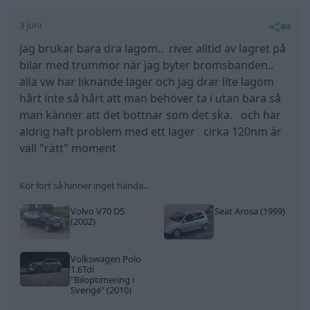
3 juni
#4
jag brukar bara dra lagom.. river alltid av lagret på
bilar med trummor när jag byter bromsbanden..
alla vw har liknande lager och jag drar lite lagom
hårt inte så hårt att man behöver ta i utan bara så
man känner att det bottnar som det ska. och har
aldrig haft problem med ett lager cirka 120nm är
väll "rätt" moment
Kör fort så hinner inget hända...
Volvo V70 D5
Seat Arosa (1999)
(2002)
Volkswagen Polo
1.6Tdi
"Biloptimering i
Sverige"
(2010)