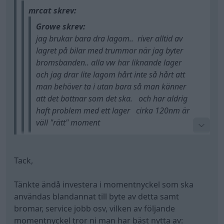
mrcat skrev:
Growe skrev:
jag brukar bara dra lagom.. river alltid av
lagret på bilar med trummor när jag byter
bromsbanden.. alla vw har liknande lager
och jag drar lite lagom hårt inte så hårt att
man behöver ta i utan bara så man känner
att det bottnar som det ska. och har aldrig
haft problem med ett lager cirka 120nm är
väll "rätt" moment
drar du mer än 70nm + 90 för du är rädd att de
Tack,
ska losstna eller menar du att 70 + 90 blir ca
nja lägger min vikt och då är det exakt lagom..
120nm? Har personligen ingen bra känsla för
Tänkte ändå investera i momentnyckel som ska
enda gång jag använder moment nyckel är när jag
såna grejer så tänkte köra med momentnyckel
användas blandannat till byte av detta samt
monterar toppar och kedjor och sånt där skit på
för annars lär jag dra alldeles för hårt
bromar, service jobb osv, vilken av följande
bilar annars kör jag på känsla
momentnyckel tror ni man har bäst nytta av: