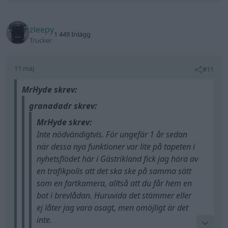
zleepy
1 449 Inlägg
Trucker
11 maj
#11
MrHyde skrev:
granadadr skrev:
MrHyde skrev:
Inte nödvändigtvis. För ungefär 1 år sedan
när dessa nya funktioner var lite på tapeten i
nyhetsflödet här i Gästrikland fick jag höra av
en trafikpolis att det ska ske på samma sätt
som en fartkamera, alltså att du får hem en
bot i brevlådan. Huruvida det stämmer eller
ej låter jag vara osagt, men omöjligt är det
inte.