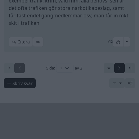
exempel trafik, krim, våld mm, alla behövs, sen är
det ofta trafiken gör stora narkotikabeslag, samt
får fast endel gängmedlemmar osv, man får in mkt
skit i trafiken
All re
Citera
2
Sida:
av 2
Skriv svar