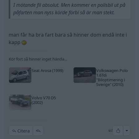
I mötande fil absolut. Men kommer en polisbil ut på
påfarten man nyss körde förbi så är man stekt.
man får ha bra fart bara så hinner dom endå inte i
kapp
Kör fort så hinner inget hända...
Seat Arosa (1999)
Volkswagen Polo
1.6Tdi
"Biloptimering i
Sverige"
(2010)
Volvo V70 D5
(2002)
All re
Citera
2