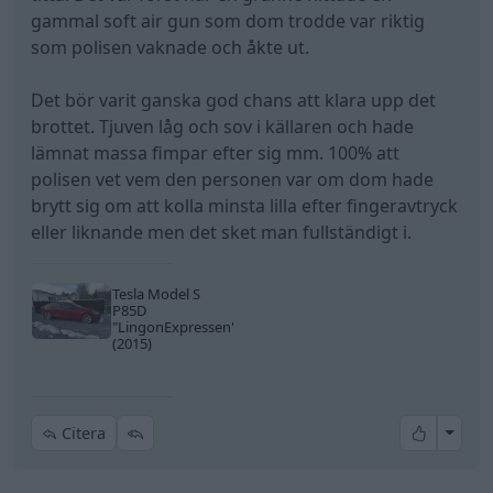
gammal soft air gun som dom trodde var riktig
som polisen vaknade och åkte ut.
Det bör varit ganska god chans att klara upp det
brottet. Tjuven låg och sov i källaren och hade
lämnat massa fimpar efter sig mm. 100% att
polisen vet vem den personen var om dom hade
brytt sig om att kolla minsta lilla efter fingeravtryck
eller liknande men det sket man fullständigt i.
Tesla Model S
P85D
"LingonExpressen"
(2015)
All re
Citera