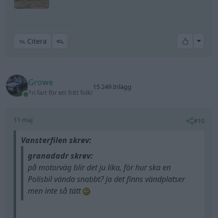
All re
Citera
Growe
15 249 Inlägg
Fri fart för ett fritt folk!
11 maj
#10
Vansterfilen skrev:
granadadr skrev:
på motorväg blir det ju lika, för hur ska en
Polisbil vända snabbt? ja det finns vändplatser
men inte så tätt