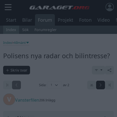
Start
Bilar
Forum
Projekt
Foton
Video
Index
Sök
Forumregler
Index
>
Allmänt
Polisens nya radar och bilintresse?
Skriv svar
Sida:
av 2
Vansterfilen
206 Inlägg