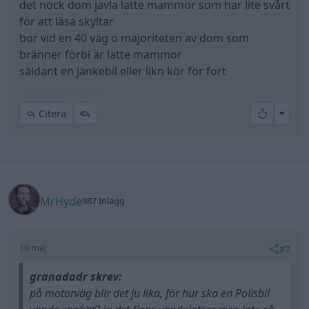
det nock dom jävla latte mammor som har lite svårt
för att läsa skyltar
bor vid en 40 väg o majoriteten av dom som
bränner förbi är latte mammor
säldant en jänkebil eller likn kör för fort
All re
Citera
MrHyde
987 Inlägg
10 maj
#7
granadadr skrev:
på motorväg blir det ju lika, för hur ska en Polisbil