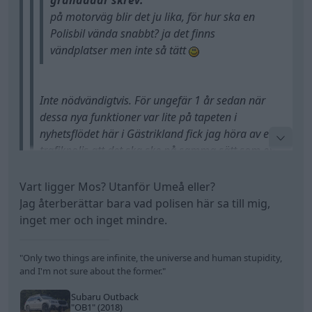
granadadr skrev:
på motorväg blir det ju lika, för hur ska en
Polisbil vända snabbt? ja det finns
vändplatser men inte så tätt
Inte nödvändigtvis. För ungefär 1 år sedan när
dessa nya funktioner var lite på tapeten i
nyhetsflödet här i Gästrikland fick jag höra av en
trafikpolis att det ska ske på samma sätt som en
fartkamera, alltså att du får hem en bot i
brevlådan. Huruvida det stämmer eller ej låter
Vart ligger Mos? Utanför Umeå eller?
jag vara osagt, men omöjligt är det inte.
Jag återberättar bara vad polisen här sa till mig,
enligt Polisen i Mos, Umeåpolisen, så måste man ta
inget mer och inget mindre.
bilen personligen
kika på tuben
"Only two things are infinite, the universe and human stupidity,
and I'm not sure about the former."
Subaru Outback
"OB1"
(2018)