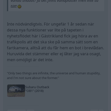
vända snabbt? ja det finns vändplatser men inte så
tätt
Inte nödvändigtvis. För ungefär 1 år sedan när
dessa nya funktioner var lite på tapeten i
nyhetsflödet här i Gästrikland fick jag höra av en
trafikpolis att det ska ske på samma sätt som en
fartkamera, alltså att du får hem en bot i brevlådan.
Huruvida det stämmer eller ej låter jag vara osagt,
men omöjligt är det inte.
"Only two things are infinite, the universe and human stupidity,
and I'm not sure about the former."
Subaru Outback
"OB1"
(2018)