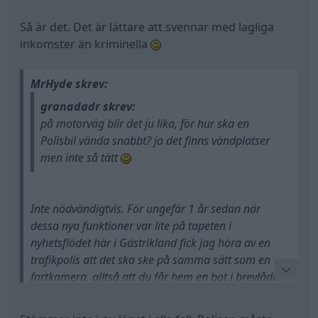
miljarder för att ta fast fler fortkörare det bedöms
Så är det. Det är lättare att svennar med lagliga
som rimligt.
inkomster än kriminella
När jag och 10 andra grannar fick inbrott i
källarförrådet så ville polisen inte ens komma och
MrHyde skrev:
titta. Det var först när en granne hittade en gammal
granadadr skrev:
soft air gun som dom trodde var riktig som polisen
på motorväg blir det ju lika, för hur ska en
vaknade och åkte ut.
Polisbil vända snabbt? ja det finns vändplatser
men inte så tätt
Det bör varit ganska god chans att klara upp det
brottet. Tjuven låg och sov i källaren och hade
lämnat massa fimpar efter sig mm. 100% att
Inte nödvändigtvis. För ungefär 1 år sedan när
polisen vet vem den personen var om dom hade
dessa nya funktioner var lite på tapeten i
brytt sig om att kolla minsta lilla efter fingeravtryck
nyhetsflödet här i Gästrikland fick jag höra av en
eller liknande men det sket man fullständigt i.
trafikpolis att det ska ske på samma sätt som en
fartkamera, alltså att du får hem en bot i brevlådan.
Huruvida det stämmer eller ej låter jag vara osagt,
men omöjligt är det inte.