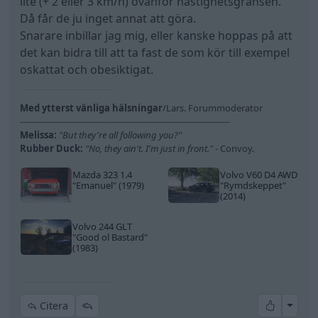
lite (+ 2 eller 3 km/h) ovanför hastighetsgränsen.
Då får de ju inget annat att göra.
Snarare inbillar jag mig, eller kanske hoppas på att
det kan bidra till att ta fast de som kör till exempel
oskattat och obesiktigat.
Med ytterst vänliga hälsningar
/Lars. Forummoderator
--------------------------------------------------------------------------
Melissa:
"But they're all following you?"
Rubber Duck:
"No, they ain't. I'm just in front."
- Convoy.
Mazda 323 1.4
Volvo V60 D4 AWD
"Emanuel"
(1979)
"Rymdskeppet"
(2014)
Volvo 244 GLT
"Good ol Bastard"
(1983)
All re
Citera