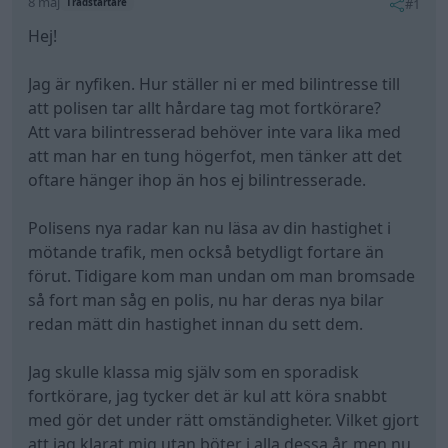
8 maj
#1
Trådstartare
Hej!
Jag är nyfiken. Hur ställer ni er med bilintresse till
att polisen tar allt hårdare tag mot fortkörare?
Att vara bilintresserad behöver inte vara lika med
att man har en tung högerfot, men tänker att det
oftare hänger ihop än hos ej bilintresserade.
Polisens nya radar kan nu läsa av din hastighet i
mötande trafik, men också betydligt fortare än
förut. Tidigare kom man undan om man bromsade
så fort man såg en polis, nu har deras nya bilar
redan mätt din hastighet innan du sett dem.
Jag skulle klassa mig själv som en sporadisk
fortkörare, jag tycker det är kul att köra snabbt
med gör det under rätt omständigheter. Vilket gjort
att jag klarat mig utan böter i alla dessa år, men nu