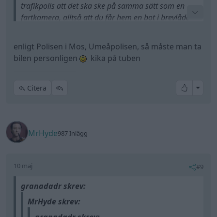
trafikpolis att det ska ske på samma sätt som en
fartkamera, alltså att du får hem en bot i brevlådan.
Huruvida det stämmer eller ej låter jag vara osagt,
men omöjligt är det inte.
enligt Polisen i Mos, Umeåpolisen, så måste man ta
bilen personligen
kika på tuben
All re
Citera
MrHyde
987 Inlägg
10 maj
#9
granadadr skrev:
MrHyde skrev: