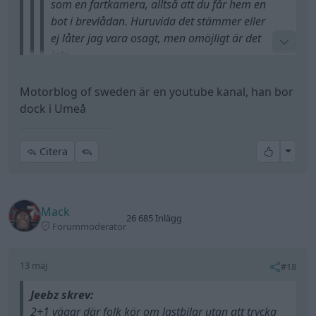
som en fartkamera, alltså att du får hem en
bot i brevlådan. Huruvida det stämmer eller
ej låter jag vara osagt, men omöjligt är det
inte.
Motorblog of sweden är en youtube kanal, han bor
enligt Polisen i Mos, Umeåpolisen, så måste man
dock i Umeå
Vart ligger Mos? Utanför Umeå eller?
ta bilen personligen
kika på tuben
Jag återberättar bara vad polisen här sa till mig,
inget mer och inget mindre.
All re
Citera
Mack
26 685 Inlägg
Forummoderator
13 maj
#18
Jeebz skrev:
2+1 vägar där folk kör om lastbilar utan att trycka