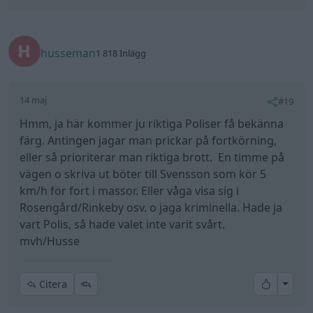
husseman
1 818 Inlägg
14 maj
#19
Hmm, ja här kommer ju riktiga Poliser få bekänna
färg. Antingen jagar man prickar på fortkörning,
eller så prioriterar man riktiga brott. En timme på
vägen o skriva ut böter till Svensson som kör 5
km/h för fort i massor. Eller våga visa sig i
Rosengård/Rinkeby osv. o jaga kriminella. Hade ja
vart Polis, så hade valet inte varit svårt.
mvh/Husse
All re
Citera