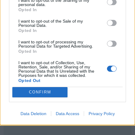
I want to opt-out of the Sharing of my
personal data.
Opted In
11 maj
#12
I want to opt-out of the Sale of my
Personal Data.
2+1 vägar där folk kör om lastbilar utan att trycka
Opted In
på så dom tar hela två-fils sträckan på sig att
I want to opt-out of processing my
komma om lastbilen. Så ingen annan bil bakom
Personal Data for Targeted Advertising.
hinner om. Tycker jag är drygt redan idag och det
Opted In
lär väl inte bli bättre nu. Kör jag om på en 2+1
I want to opt-out of Collection, Use,
sträcka så trycker jag på så flera hinner om.
Retention, Sale, and/or Sharing of my
Personal Data that Is Unrelated with the
Purposes for which it was collected.
Annars kör jag sällan fortare än vad skyltarna
Opted Out
säger.
CONFIRM
Senast redigerat av Jeebz (11 maj )
Volvo 940 SE
Data Deletion
Data Access
Privacy Policy
(1997)