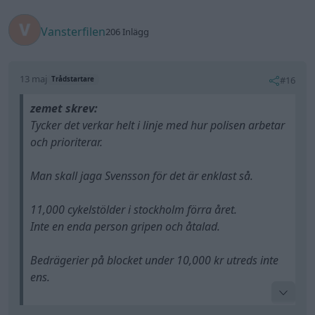
Vansterfilen
206 Inlägg
13 maj
#16
Trådstartare
zemet skrev:
Tycker det verkar helt i linje med hur polisen arbetar
och prioriterar.
Man skall jaga Svensson för det är enklast så.
11,000 cykelstölder i stockholm förra året.
Inte en enda person gripen och åtalad.
Bedrägerier på blocket under 10,000 kr utreds inte
ens.
Men montera radar som dessutom var olaglig för 2