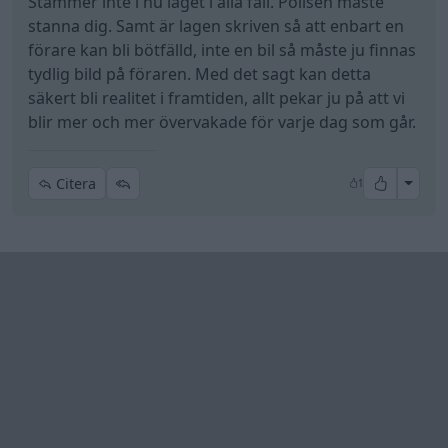
Stämmer inte i nu läget i alla fall. Polisen måste
stanna dig. Samt är lagen skriven så att enbart en
förare kan bli bötfälld, inte en bil så måste ju finnas
tydlig bild på föraren. Med det sagt kan detta
säkert bli realitet i framtiden, allt pekar ju på att vi
blir mer och mer övervakade för varje dag som går.
All re
Citera
1