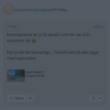
eastereverybodybay
397 Inlägg
13 maj
#15
Konstaplarna lär ju få vända runt för var och
varannan bil.
Kan ju bli lite besvärligt... Framförallt på alla vägar
med vajerräcke.
Opel Kadett C
Coupe (1974)
All re
Citera