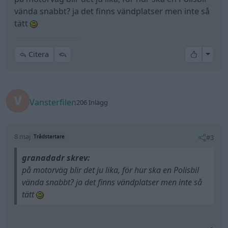
vända snabbt? ja det finns vändplatser men inte så
tätt
All re
Citera
Vansterfilen
206 Inlägg
8 maj
#3
Trådstartare
granadadr skrev:
på motorväg blir det ju lika, för hur ska en Polisbil
vända snabbt? ja det finns vändplatser men inte så
tätt