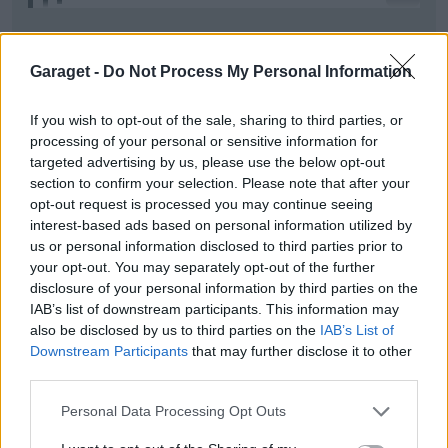
enligt Polisen i Mos, Umeåpolisen, så måste man
Mos AKA Motorblog of Sweden
Garaget -
Do Not Process My Personal Information
ta bilen personligen
kika på tuben
Vart ligger Mos? Utanför Umeå eller?
länk till videon som granadadr pratar om nedanför
Jag återberättar bara vad polisen här sa till mig,
If you wish to opt-out of the sale, sharing to third parties, or
inget mer och inget mindre.
processing of your personal or sensitive information for
https://www.youtube.com/watch?v=x5Hy_asda1A
targeted advertising by us, please use the below opt-out
section to confirm your selection. Please note that after your
Senast redigerat av zleepy (11 maj )
opt-out request is processed you may continue seeing
interest-based ads based on personal information utilized by
Nothing but
us or personal information disclosed to third parties prior to
Rock 'n' Roll :)
your opt-out. You may separately opt-out of the further
disclosure of your personal information by third parties on the
IAB’s list of downstream participants. This information may
All re
Citera
1
also be disclosed by us to third parties on the
IAB’s List of
Downstream Participants
that may further disclose it to other
third parties.
Personal Data Processing Opt Outs
Jeebz
592 Inlägg