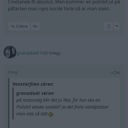
I mötande fil absolut. Men kommer en polisbil ut på
påfarten man nyss körde förbi så är man stekt.
All re
Citera
granadadr
7 637 Inlägg
9 maj
#4
Vansterfilen skrev:
granadadr skrev:
på motorväg blir det ju lika, för hur ska en
Polisbil vända snabbt? ja det finns vändplatser
men inte så tätt