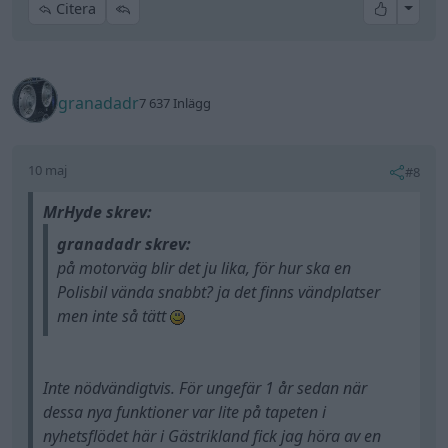
All re
Citera
granadadr
7 637 Inlägg
10 maj
#8
MrHyde skrev:
granadadr skrev:
på motorväg blir det ju lika, för hur ska en
Polisbil vända snabbt? ja det finns vändplatser
men inte så tätt
Inte nödvändigtvis. För ungefär 1 år sedan när
dessa nya funktioner var lite på tapeten i
nyhetsflödet här i Gästrikland fick jag höra av en