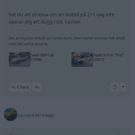
Vet du att stressa om en lastbil på 2+1 väg inte
sparar dig ett dugg i tid nästan
Det är mycket enkelt att verka dum, men varför envisas folk ändå
med att verka smarta.
Saab 900 Cab
Saab 9-3 tx
"Ttid"
(1998)
(2011)
All re
Citera
zemet
4 341 Inlägg