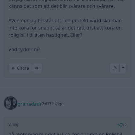
känns det som att det blir svårare och svårare.
Även om jag förstår att i en perfekt värld ska man
inte köra för snabbt så är det rätt trist att köra en
rolig bil i tillåten hastighet. Eller?
Vad tycker ni?
All re
Citera
granadadr
7 637 Inlägg
8 maj
#2
på motorväg blir det ju lika, för hur ska en Polisbil