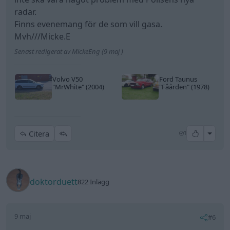
radar.
Finns evenemang för de som vill gasa.
Mvh///Micke.E
Senast redigerat av MickeEng (9 maj )
Volvo V50
Ford Taunus
"MrWhite"
(2004)
"Fåården"
(1978)
All re
Citera
1
doktorduett
822 Inlägg
9 maj
#6