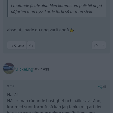
I mötande fil absolut. Men kommer en polisbil ut på
påfarten man nyss körde förbi så är man stekt.
absolut,, hade du nog varit endå
All re
Citera
MickeEng
585 Inlägg
9 maj
#5
Hallå!
Håller man rådande hastighet och håller avstånd,
kör med sunt förnuft så kan jag tänka mig att det
inte ska vara något problem med Polisens nya