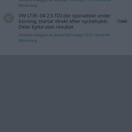
Information
Hjälp
Annonsera
Introduktion
Communityregler
Information
Skapa konto
Support
Kontakt
Integritetspolicy
och information
om användning
av cookies
Övrig
information
Övrigt
Tips och
förslag
Felanmälan
®
GARAGET
v13.2 Copyright © 2001-2026 Garaget Media AB