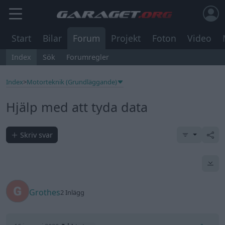
Start
Bilar
Forum
Projekt
Foton
Video
Index
Sök
Forumregler
Index
>
Motorteknik (Grundläggande)
Hjälp med att tyda data
Skriv svar
Grothes
2 Inlägg