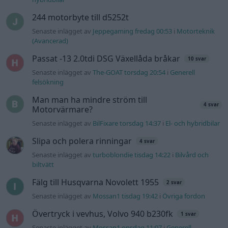
Slipa och polera rinningar
4 svar
Senaste inlägget av
turboblondie tisdag 14:22
i
Bilvård och
biltvätt
Fälg till Husqvarna Novolett 1955
2 svar
Senaste inlägget av
Mossan1 tisdag 19:42
i
Övriga fordon
Övertryck i vevhus, Volvo 940 b230fk
1 svar
Senaste inlägget av
Mossan1 onsdag 11:07
i
Generell
felsökning
VW LT35 -04 2.5 TDI dör sporadiskt under
körning, startar direkt efter nyckelcykel.
1 svar
Delar bytta utan resultat.
Senaste inlägget av
Jesper328 tisdag 12:52
i
Generell
felsökning