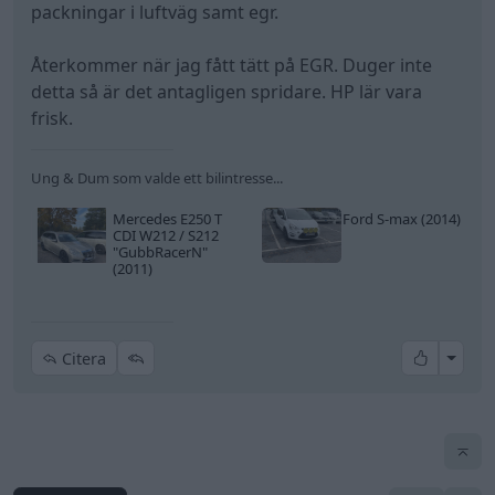
packningar i luftväg samt egr.
Återkommer när jag fått tätt på EGR. Duger inte
detta så är det antagligen spridare. HP lär vara
frisk.
Ung & Dum som valde ett bilintresse...
Mercedes E250 T
Ford S-max (2014)
CDI W212 / S212
"GubbRacerN"
(2011)
All re
Citera