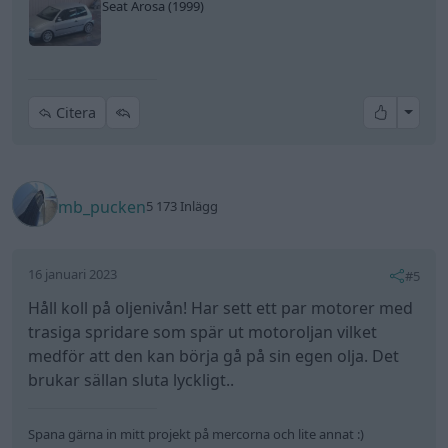
Seat Arosa (1999)
All re
Citera
mb_pucken
5 173 Inlägg
16 januari 2023
#5
Håll koll på oljenivån! Har sett ett par motorer med
trasiga spridare som spär ut motoroljan vilket
medför att den kan börja gå på sin egen olja. Det
brukar sällan sluta lyckligt..
Spana gärna in mitt projekt på mercorna och lite annat :)