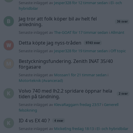
Volvo 740 med lh2.2 spridare öppnar hela
2 svar
tiden på tändning.
Senaste inlägget av
KlevaRaggarn fredag 23:57
i
Generell
felsökning
ID 4 vs EX 40 ?
4 svar
Senaste inlägget av
MickeEng fredag 18:13
i
El- och hybridbilar
Ford Mustang e Mac 2023
4 svar
Senaste inlägget av
KenthIJ2 fredag 12:37
i
El- och hybridbilar
244 motorbyte till d5252t
Senaste inlägget av
Jeppegaming fredag 00:53
i
Motorteknik
(Avancerad)
Passat -13 2.0tdi DSG Växellåda bråkar
10 svar
Senaste inlägget av
The-GOAT torsdag 20:54
i
Generell
felsökning
Man man ha mindre ström till
4 svar
Motorvärmare?