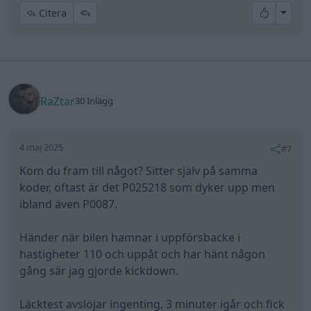
All re
Citera
RaZtar
30 Inlägg
4 maj 2025
#7
Kom du fram till något? Sitter själv på samma
koder, oftast är det P025218 som dyker upp men
ibland även P0087.
Händer när bilen hamnar i uppförsbacke i
hastigheter 110 och uppåt och har hänt någon
gång sär jag gjorde kickdown.
Läcktest avslöjar ingenting, 3 minuter igår och fick