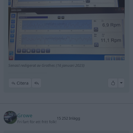
Senast redigerat av Grothes (16 januari 2023)
All re
Citera
Growe
15 252 Inlägg
Fri fart för ett fritt folk!