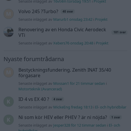
Senaste inlägget av
Mossan1 för 21 timmar sedan
i
Motorteknik (Avancerad)
ID 4 vs EX 40 ?
4 svar
Senaste inlägget av
MickeEng fredag 18:13
i
El- och hybridbilar
Ni som kör HEV eller PHEV ? är ni nöjda?
1 svar
Senaste inlägget av
Jesper328 för 12 timmar sedan
i
El- och
hybridbilar
244 motorbyte till d5252t
Senaste inlägget av
Jeppegaming fredag 00:53
i
Motorteknik
(Avancerad)
Passat -13 2.0tdi DSG Växellåda bråkar
10 svar
Senaste inlägget av
The-GOAT torsdag 20:54
i
Generell
felsökning
Man man ha mindre ström till
4 svar
Motorvärmare?
Senaste inlägget av
BilFixare torsdag 14:37
i
El- och hybridbilar