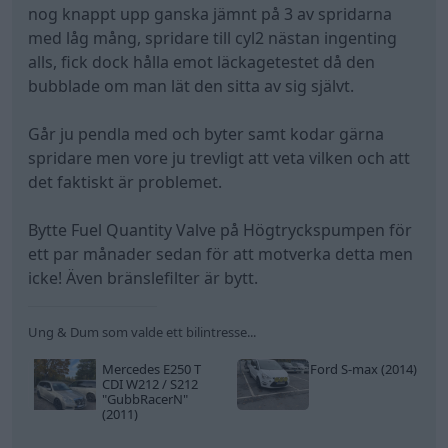
nog knappt upp ganska jämnt på 3 av spridarna
med låg mång, spridare till cyl2 nästan ingenting
alls, fick dock hålla emot läckagetestet då den
bubblade om man lät den sitta av sig självt.
Går ju pendla med och byter samt kodar gärna
spridare men vore ju trevligt att veta vilken och att
det faktiskt är problemet.
Bytte Fuel Quantity Valve på Högtryckspumpen för
ett par månader sedan för att motverka detta men
icke! Även bränslefilter är bytt.
Ung & Dum som valde ett bilintresse...
Mercedes E250 T
Ford S-max (2014)
CDI W212 / S212
"GubbRacerN"
(2011)