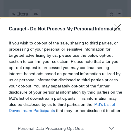
All re
Citera
Garaget -
Do Not Process My Personal Information
Tureee
1 Inlägg
If you wish to opt-out of the sale, sharing to third parties, or
processing of your personal or sensitive information for
targeted advertising by us, please use the below opt-out
7 juli
#8
section to confirm your selection. Please note that after your
opt-out request is processed you may continue seeing
RaZtar skrev:
interest-based ads based on personal information utilized by
Kom du fram till något? Sitter själv på samma koder,
us or personal information disclosed to third parties prior to
your opt-out. You may separately opt-out of the further
oftast är det P025218 som dyker upp men ibland
disclosure of your personal information by third parties on the
även P0087.
IAB’s list of downstream participants. This information may
also be disclosed by us to third parties on the
IAB’s List of
Händer när bilen hamnar i uppförsbacke i
Downstream Participants
that may further disclose it to other
hastigheter 110 och uppåt och har hänt någon gång
third parties.
sär jag gjorde kickdown.
Personal Data Processing Opt Outs