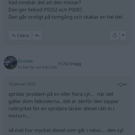
Vad innebär det att den missar?
med något äkligt everymod eller någon effektbox
Den ger felkod P0252 och P0087.
nästa steg är väll att plocka ur glödstiften och göra
Den går oroligt på tomgång och skakar en hel del.
ett komptest.. för att få ett hum om det är något
annat fel..
All re
Citera
men börja med spridardata
Growe
15 252 Inlägg
Fri fart för ett fritt folk!
16 januari 2023
#4
spridar problem på en eller flera cyl... när det
gäller dom felkoderna.. det är derför den tappar
railtrycket för en spridare läcker diesel rätt in i
motorn...
så mät hur mycket diesel som går i retur..... den cyl