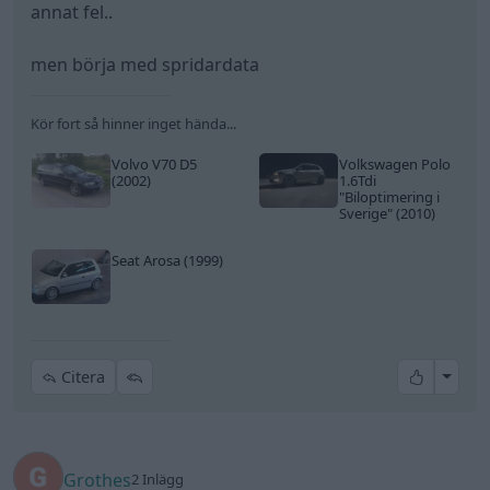
annat fel..
men börja med spridardata
Kör fort så hinner inget hända...
Volvo V70 D5
Volkswagen Polo
(2002)
1.6Tdi
"Biloptimering i
Sverige"
(2010)
Seat Arosa (1999)
All re
Citera
Grothes
2 Inlägg