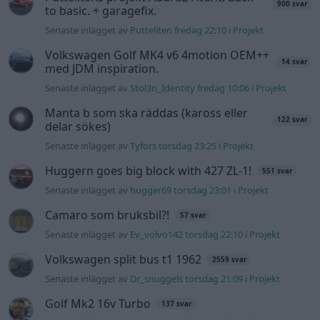
Camaro som bruksbil?!
57 svar
Senaste inlägget av
Ev_volvo142 torsdag 22:10
i
Projekt
Volkswagen split bus t1 1962
2559 svar
Senaste inlägget av
Dr_snuggels torsdag 21:09
i
Projekt
Golf Mk2 16v Turbo
137 svar
Senaste inlägget av
16vt4m torsdag 19:51
i
Projekt
Volvo 245 ?Turbo?
40 svar
Senaste inlägget av
Marurb1 onsdag 23:42
i
Projekt
Renovering av en Honda Civic Aerodeck
181 svar
VTi
Senaste inlägget av
Xebers76 onsdag 20:48
i
Projekt
Nyaste forumtrådarna
Bestyckningsfundering. Zenith INAT 35/40
förgasare