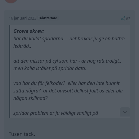
16 januari 2023
#3
Trådstartare
Growe skrev:
har du kollat spridarna... det brukar ju ge en bättre
ledtråd..
att den missar på cyl som har - är nog rätt troligt..
men kolla istället på spridar data.
vad har du för felkoder? eller har den inte hunnit
sätta några? är det oavsätt dellast fullt ös eller blir
någon skillnad?
spridar problem är ju väldigt vanligt på
dieselmotorer rent allmänt.. det är inte lika vanligt
att man kör ett kolvras eller ventilras på en diesel
Tusen tack.
som en bensinare om nu inte någon varit och pillat