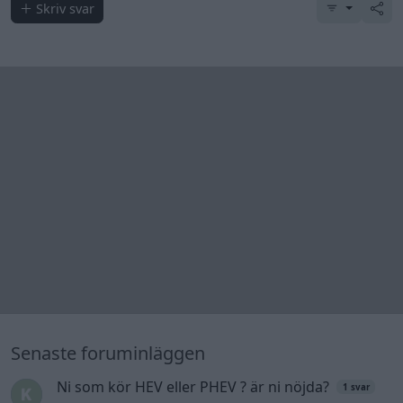
Skriv svar
Senaste foruminläggen
Ni som kör HEV eller PHEV ? är ni nöjda?
1 svar
Senaste inlägget av
Jesper328 för 12 timmar sedan
i
El- och
hybridbilar
Jag tror att folk köper bil av helt fel
36 svar
anledning.
Senaste inlägget av
The-GOAT för 17 timmar sedan
i
Allmänt
Detta köpte jag nyss-tråden
9743 svar
Senaste inlägget av
Jesper328 för 19 timmar sedan
i
Off topic
Bestyckningsfundering. Zenith INAT 35/40
förgasare
Senaste inlägget av
Mossan1 för 21 timmar sedan
i
Motorteknik (Avancerad)