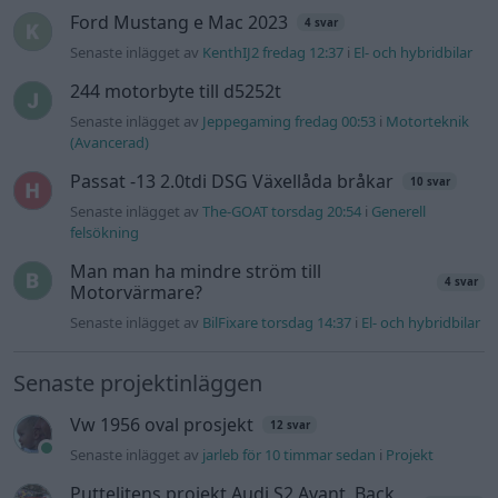
Senaste inlägget av
BilFixare torsdag 14:37
i
El- och hybridbilar
Senaste projektinläggen
Vw 1956 oval prosjekt
12 svar
Senaste inlägget av
jarleb för 10 timmar sedan
i
Projekt
Puttelitens projekt Audi S2 Avant. Back
900 svar
to basic. + garagefix.
Senaste inlägget av
Putteliten fredag 22:10
i
Projekt
Volkswagen Golf MK4 v6 4motion OEM++
14 svar
med JDM inspiration.
Senaste inlägget av
Stol3n_Identity fredag 10:06
i
Projekt
Manta b som ska räddas (kaross eller
122 svar
delar sökes)
Senaste inlägget av
Tyfors torsdag 23:25
i
Projekt
Huggern goes big block with 427 ZL-1!
551 svar
Senaste inlägget av
hugger69 torsdag 23:01
i
Projekt