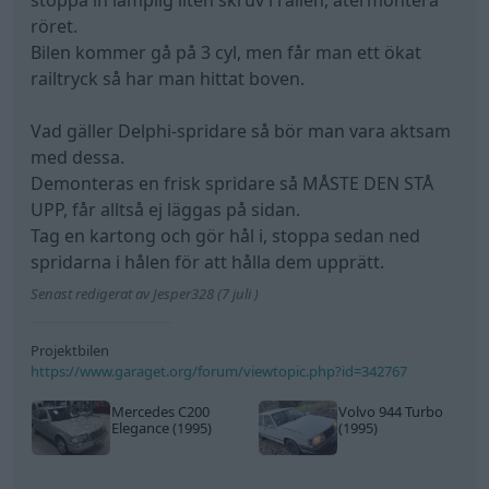
stoppa in lämplig liten skruv i railen, återmontera
röret.
Bilen kommer gå på 3 cyl, men får man ett ökat
railtryck så har man hittat boven.
Vad gäller Delphi-spridare så bör man vara aktsam
med dessa.
Demonteras en frisk spridare så MÅSTE DEN STÅ
UPP, får alltså ej läggas på sidan.
Tag en kartong och gör hål i, stoppa sedan ned
spridarna i hålen för att hålla dem upprätt.
Senast redigerat av Jesper328 (7 juli )
Projektbilen
https://www.garaget.org/forum/viewtopic.php?id=342767
Mercedes C200
Volvo 944 Turbo
Elegance (1995)
(1995)