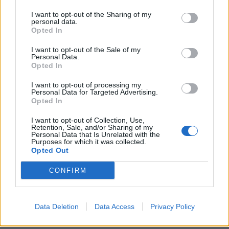
Läcktest avslöjar ingenting, 3 minuter igår och fick
I want to opt-out of the Sharing of my
nog knappt upp ganska jämnt på 3 av spridarna
personal data.
Opted In
med låg mång, spridare till cyl2 nästan ingenting
alls, fick dock hålla emot läckagetestet då den
I want to opt-out of the Sale of my
Personal Data.
bubblade om man lät den sitta av sig självt.
Opted In
Kom du fram till nånting har exakt samma fast jag
ännu inte bytt dendär fuel quality valve
Går ju pendla med och byter samt kodar gärna
I want to opt-out of processing my
Personal Data for Targeted Advertising.
spridare men vore ju trevligt att veta vilken och att
Opted In
det faktiskt är problemet.
Mercedes S204
Chevrolet Impala
"S204"
(2013)
Td40 Luft (1962)
I want to opt-out of Collection, Use,
Retention, Sale, and/or Sharing of my
Bytte Fuel Quantity Valve på Högtryckspumpen för
Personal Data that Is Unrelated with the
Purposes for which it was collected.
ett par månader sedan för att motverka detta men
Chevrolet Bel-air
Opted Out
(1963)
icke! Även bränslefilter är bytt.
CONFIRM
All re
Citera
Data Deletion
Data Access
Privacy Policy