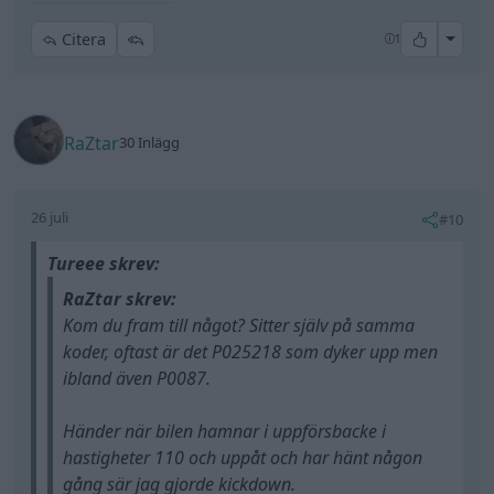
All re
Citera
1
RaZtar
30 Inlägg
26 juli
#10
Tureee skrev:
RaZtar skrev:
Kom du fram till något? Sitter själv på samma
koder, oftast är det P025218 som dyker upp men
ibland även P0087.
Händer när bilen hamnar i uppförsbacke i
hastigheter 110 och uppåt och har hänt någon
gång sär jag gjorde kickdown.