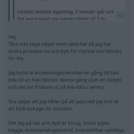
Läcktest avslöjar ingenting, 3 minuter igår och
fick nog knappt upp ganska jämnt på 3 av
spridarna med låg mång, spridare till cyl2
nästan ingenting alls, fick dock hålla emot
Hej,
läckagetestet då den bubblade om man lät den
Törs inte säga något med säkerhet då jag har
Kom du fram till nånting har exakt samma fast jag
sitta av sig självt.
andra problem nu och bytt för mycket och felsökt
ännu inte bytt dendär fuel quality valve
för lite.
Går ju pendla med och byter samt kodar gärna
spridare men vore ju trevligt att veta vilken och
Jag bytte bränslemängdsventilen en gång till fast
att det faktiskt är problemet.
inte till en Febi Bilstein denna gång utan en Delphi
och det ser friskare ut på live-data i xentry.
Bytte Fuel Quantity Valve på Högtryckspumpen
för ett par månader sedan för att motverka detta
Ska sägas att jag håller på att jaga vad jag tror är
men icke! Även bränslefilter är bytt.
ett EGR-läckage för stunden.
Det jag på rak arm bytt är Insug, boost pipes
bägge, bränslemängdsventil, bränslefilter, samtliga