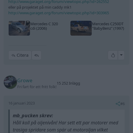
http://www.garaget.org/forum/viewtopic.php?id=262552
eller på projektet på min caddy mk1
http://www.garaget.org/forum/viewtopic.php?id=303965
Mercedes C 320
Mercedes C250DT
cdi (2006)
"BabyBenz"
(1997)
All re
Citera
Growe
15 252 Inlägg
Fri fart för ett fritt folk!
16 januari 2023
#6
mb_pucken skrev:
Håll koll på oljenivån! Har sett ett par motorer med
trasiga spridare som spär ut motoroljan vilket