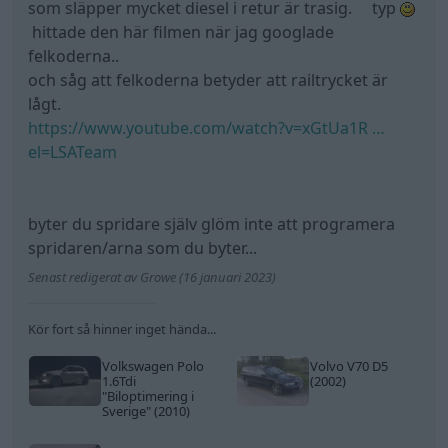
som släpper mycket diesel i retur är trasig. typ
hittade den här filmen när jag googlade
felkoderna..
och såg att felkoderna betyder att railtrycket är
lågt.
https://www.youtube.com/watch?v=xGtUa1R …
el=LSATeam
byter du spridare själv glöm inte att programera
spridaren/arna som du byter...
Senast redigerat av Growe (16 januari 2023)
Kör fort så hinner inget hända...
Volkswagen Polo
Volvo V70 D5
1.6Tdi
(2002)
"Biloptimering i
Sverige"
(2010)