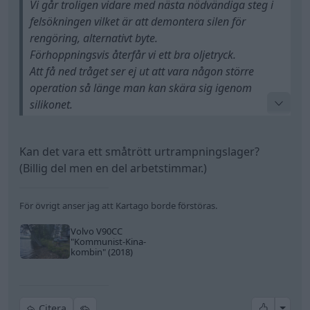
Vi går troligen vidare med nästa nödvändiga steg i
felsökningen vilket är att demontera silen för
rengöring, alternativt byte.
Förhoppningsvis återfår vi ett bra oljetryck.
Att få ned tråget ser ej ut att vara någon större
operation så länge man kan skära sig igenom
silikonet.
Har lyckligtvis specialverktyg för just detta.
Kan det vara ett småtrött urtrampningslager?
Missljud förekommer, dock så kommer detta från
(Billig del men en del arbetstimmar.)
svänghjulet.
Trampar man ned kopplingen så låter motorn helt
okej.
För övrigt anser jag att Kartago borde förstöras.
Inget distinkt ajaj-ljud.
Volvo V90CC
"Kommunist-Kina-
kombin"
(2018)
All re
Citera