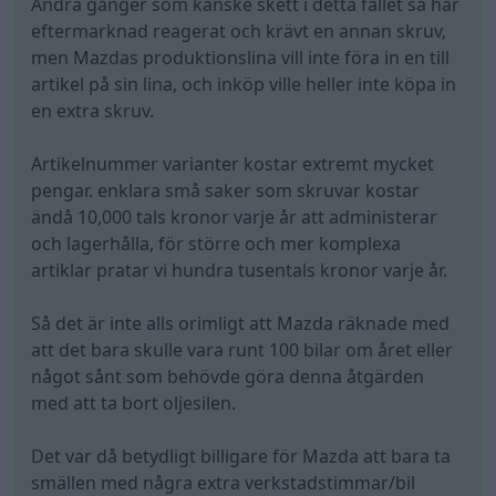
För att sammanfatta:
Dåliga lösningar för mekaniker och eftermarknad
behöver inte bero på att ingengörer är dumma och
inget vet
Senast redigerat av zemet (8 juli )
Tesla Model S
P85D
"LingonExpressen"
(2015)
All re
Citera
1
Growe
15 252 Inlägg
Fri fart för ett fritt folk!