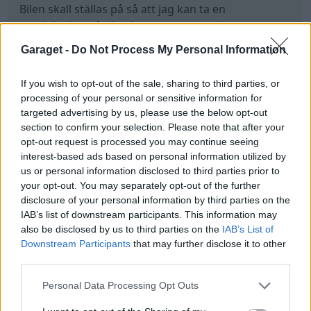
Bilen skall ställas på så att jag kan ta en
provkörning på riksvägen, men som det ser ut nu
så bådar det väl för att vi har åtgärdat felet som
Garaget -
Do Not Process My Personal Information
fanns från första början - DOCK ej själva orsaken till
varför silen koksar igen.
If you wish to opt-out of the sale, sharing to third parties, or
Det är en dyrare historia.
processing of your personal or sensitive information for
Senast redigerat av Jesper328 (4 juli )
targeted advertising by us, please use the below opt-out
section to confirm your selection. Please note that after your
opt-out request is processed you may continue seeing
Projektbilen
interest-based ads based on personal information utilized by
https://www.garaget.org/forum/viewtopic.php?id=342767
us or personal information disclosed to third parties prior to
your opt-out. You may separately opt-out of the further
Mercedes C200
Volvo 944 Turbo
Elegance (1995)
(1995)
disclosure of your personal information by third parties on the
IAB’s list of downstream participants. This information may
also be disclosed by us to third parties on the
IAB’s List of
Downstream Participants
that may further disclose it to other
5
third parties.
All re
Citera
1
Personal Data Processing Opt Outs