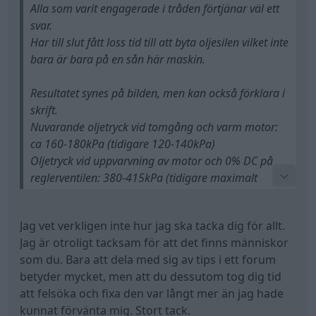
290kPa)
Felkod P055F återkommer ej.
Jag vet verkligen inte hur jag ska tacka dig för allt.
Jag är otroligt tacksam för att det finns människor
som du. Bara att dela med sig av tips i ett forum
betyder mycket, men att du dessutom tog dig tid
Snabb provkörning på min grusväg visar att motorn
att felsöka och fixa den var långt mer än jag hade
ej längre går i limp.
kunnat förvänta mig. Stort tack.
Skjuter på bra upp till 50-60km/h.
Bilen skall ställas på så att jag kan ta en
provkörning på riksvägen, men som det ser ut nu så
All re
Citera
3
1
bådar det väl för att vi har åtgärdat felet som fanns
från första början - DOCK ej själva orsaken till varför
silen koksar igen.
DennisCA
Det är en dyrare historia.
492 Inlägg
Från Finland
5 juli
#93
Men vad skönt, bilen är inte skrot och nu har du en
fungerande bil.