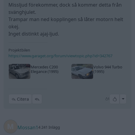
Missljud förekommer, dock så kommer detta från
svänghjulet.
Trampar man ned kopplingen så låter motorn helt
okej.
Inget distinkt ajaj-ljud.
Projektbilen
https://www.garaget.org/forum/viewtopic.php?id=342767
Mercedes C200
Volvo 944 Turbo
Elegance (1995)
(1995)
All re
Citera
1
Mossan1
4 241 Inlägg