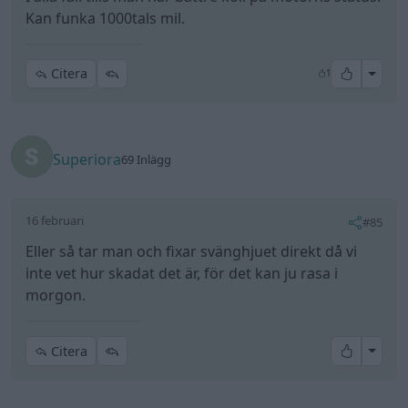
Kan funka 1000tals mil.
All re
Citera
1
Superiora
69 Inlägg
16 februari
#85
Eller så tar man och fixar svänghjuet direkt då vi
inte vet hur skadat det är, för det kan ju rasa i
morgon.
All re
Citera