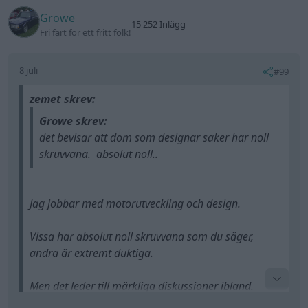
Så ja, en del saknar helt klart
men visst är det så att ibland kostar vissa åtgärder
verklighetsuppfattning:)
något öre mer. för högre kostnader är det ju inte i
det stora hela per enhet.
Andra gånger som kanske skett i detta fallet så har
eftermarknad reagerat och krävt en annan skruv,
du borde bett konstruören visat en kattstyrpar
men Mazdas produktionslina vill inte föra in en till
momentnyckel
hade jag gjort.
artikel på sin lina, och inköp ville heller inte köpa in
en extra skruv.
men tror biltillverkana skulle ha nytta av riktiga
hobbymekare som jobbar på deras
Artikelnummer varianter kostar extremt mycket
utvecklingsavdelningar som konstruktörer. det är
pengar. enklara små saker som skruvar kostar ändå
då det blir riktiga grejer.
10,000 tals kronor varje år att administerar och
lagerhålla, för större och mer komplexa artiklar
vi har ju ett litet svenskt bolag som har det
pratar vi hundra tusentals kronor varje år.
tankesättet och gör världens bästa supersport bil
Så det är inte alls orimligt att Mazda räknade med
där ägaren själv älskar sin lilla Miata fast han har
att det bara skulle vara runt 100 bilar om året eller
råd med vilken bil han vill ha så är det en av bilarna
något sånt som behövde göra denna åtgärden med