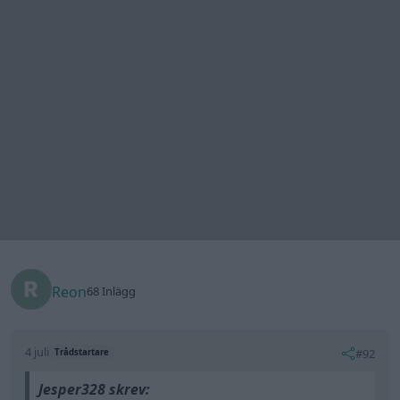
Reon
68 Inlägg
4 juli
#92
Trådstartare
Jesper328 skrev:
Alla som varit engagerade i tråden förtjänar väl ett
svar.
Har till slut fått loss tid till att byta oljesilen vilket inte
bara är bara på en sån här maskin.
Resultatet synes på bilden, men kan också förklara i
skrift.
Nuvarande oljetryck vid tomgång och varm motor:
ca 160-180kPa (tidigare 120-140kPa)
Oljetryck vid uppvarvning av motor och 0% DC på
reglerventilen: 380-415kPa (tidigare maximalt