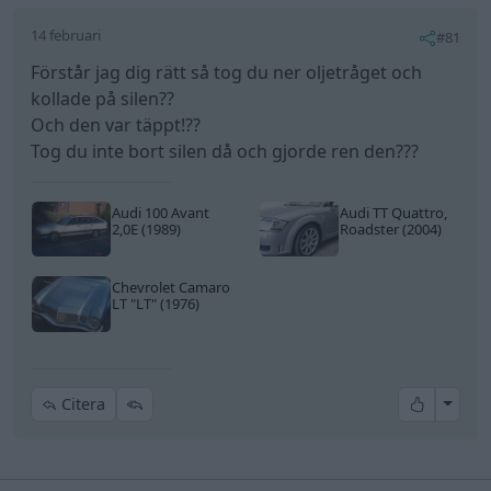
14 februari
#81
Förstår jag dig rätt så tog du ner oljetråget och
kollade på silen??
Och den var täppt!??
Tog du inte bort silen då och gjorde ren den???
Audi 100 Avant
Audi TT Quattro,
2,0E (1989)
Roadster (2004)
Chevrolet Camaro
LT
"LT"
(1976)
All re
Citera