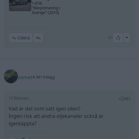
1.6Tdi
"Biloptimering i
Sverige"
(2010)
All re
Citera
1
zemet
4 341 Inlägg
17 februari
#87
Vad är det som satt igen silen?
Ingen risk att andra oljekanaler också är
igentäppta?