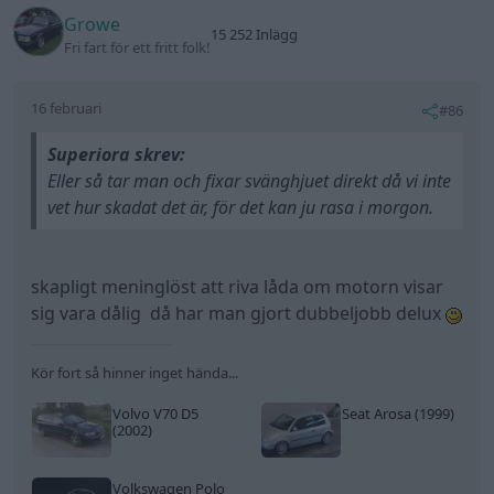
Growe
15 252 Inlägg
Fri fart för ett fritt folk!
16 februari
#86
Superiora skrev:
Eller så tar man och fixar svänghjuet direkt då vi inte
vet hur skadat det är, för det kan ju rasa i morgon.
skapligt meninglöst att riva låda om motorn visar
sig vara dålig då har man gjort dubbeljobb delux
Kör fort så hinner inget hända...
Volvo V70 D5
Seat Arosa (1999)
(2002)
Volkswagen Polo