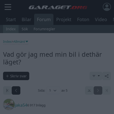
Start
Bilar
Forum
Projekt
Foton
Video
Index
Sök
Forumregler
Index
>
Allmänt
Vad gör jag med min bil i dethär
läget?
Skriv svar
Sida:
av 5
jaka54
6 917 Inlägg