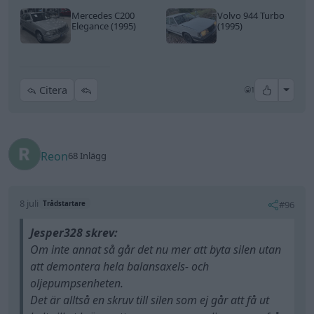
8 juli
#96
Trådstartare
Jesper328 skrev:
Om inte annat så går det nu mer att byta silen utan
att demontera hela balansaxels- och
oljepumpsenheten.
Det är alltså en skruv till silen som ej går att få ut
helt vilket kräver att man separerar oljepumpen från
balansaxelsenheten.
Denna skruv är nu kortad så att man preciiiiis får
ut/in den, och 7 gäng in i godset räcker gott och väl.
Man kan skymta skruven på denna bild.
Känns som att jag har överskattat japanska
ingenjörer, iallafall de på Mazda.
Vad sjukt haha, allt det där på grund av en för lång
skruv. Skönt att det blir betydligt enklare framöver!