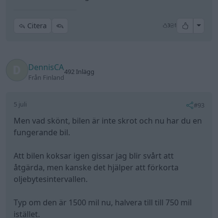
Att bilen koksar igen gissar jag blir svårt att
åtgärda, men kanske det hjälper att förkorta
oljebytesintervallen.
Typ om den är 1500 mil nu, halvera till till 750 mil
istället.
e: jag är från finland, så att tänka i mil är inte
naturligt för mig, blev lite strul med konversionen.
Senast redigerat av DennisCA (5 juli )
Professionell nybilshatare
Volvo 850 Kombi
Saab 900
"Turbo
(1997)
T16"
(1990)