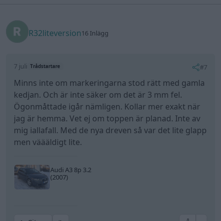
R32liteversion
16 Inlägg
7 juli
#7
Trådstartare
Minns inte om markeringarna stod rätt med gamla
kedjan. Och är inte säker om det är 3 mm fel.
Ögonmåttade igår nämligen. Kollar mer exakt när
jag är hemma. Vet ej om toppen är planad. Inte av
mig iallafall. Med de nya dreven så var det lite glapp
men väääldigt lite.
Audi A3 8p 3.2
(2007)