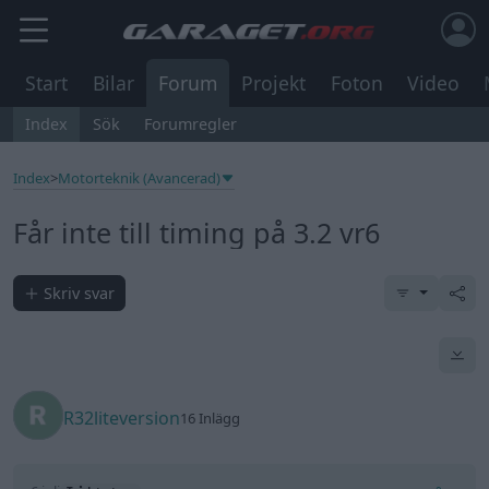
Start
Bilar
Forum
Projekt
Foton
Video
Index
Sök
Forumregler
Index
>
Motorteknik (Avancerad)
Får inte till timing på 3.2 vr6
Skriv svar
R32liteversion
16 Inlägg