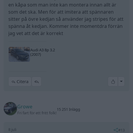
Citera
Growe
15 251 Inlägg
Fri fart för ett fritt folk!
8 juli
#13
R32liteversion skrev:
Den nedre kedjan var inga problem so tur var. Och
på den övre har jag inte momentdragit något än.
Denna har även en spännare som monteras utifrån
en kåpa som man inte kan montera innan allt är
som det ska. Men för att imitera att spännaren sitter
på övre kedjan så använder jag stripes för att
spänna åt kedjan. Kommer inte momentdra förrän
jag vet att det är korrekt