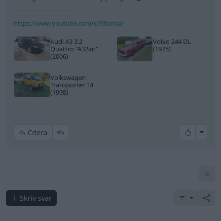
Senaste inlägget av
Jeppegaming för 7 timmar sedan
i
Motorteknik (Avancerad)
Passat -13 2.0tdi DSG Växellåda bråkar
10 svar
Senaste inlägget av
The-GOAT för 11 timmar sedan
i
Generell
felsökning
Jag tror att folk köper bil av helt fel
30 svar
anledning.
Senaste inlägget av
The-GOAT för 13 timmar sedan
i
Allmänt
Man man ha mindre ström till
4 svar
Motorvärmare?
Senaste inlägget av
BilFixare för 17 timmar sedan
i
El- och
hybridbilar
Inget bromstryck efter byte av bromsok
6 svar
(Golf V 1.6)
Senaste inlägget av
jaka54 för 22 timmar sedan
i
Chassi,
bromsar, transmission och däck
Kia Ceed 2017 batteritorsk med jämna