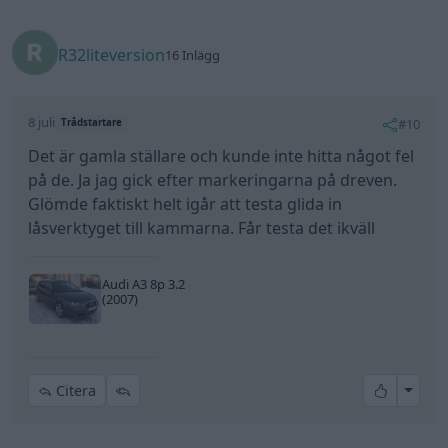
R32liteversion
16 Inlägg
8 juli
#10
Trådstartare
Det är gamla ställare och kunde inte hitta något fel
på de. Ja jag gick efter markeringarna på dreven.
Glömde faktiskt helt igår att testa glida in
låsverktyget till kammarna. Får testa det ikväll
Audi A3 8p 3.2
(2007)
All re
Citera