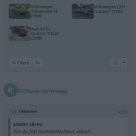
Volkswagen
Volkswagen LT31
Transporter T4
"Luppen"
(1983)
(1998)
Audi A3 3.2
Quattro
"A32an"
(2006)
All re
Citera
R32liteversion
16 Inlägg
7 juli
#3
Trådstartare
simlar skrev:
Har du följt HumbleMechanic videon: