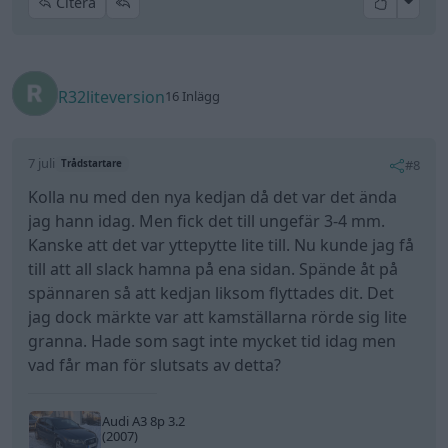
All re
Citera
R32liteversion
16 Inlägg
7 juli
#8
Trådstartare
Kolla nu med den nya kedjan då det var det ända
jag hann idag. Men fick det till ungefär 3-4 mm.
Kanske att det var yttepytte lite till. Nu kunde jag få
till att all slack hamna på ena sidan. Spände åt på
spännaren så att kedjan liksom flyttades dit. Det
jag dock märkte var att kamställarna rörde sig lite
granna. Hade som sagt inte mycket tid idag men
vad får man för slutsats av detta?
Audi A3 8p 3.2
(2007)