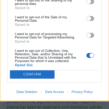
I want to opt-out of the Sharing of my
R32liteversion
personal data.
16 Inlägg
Opted In
I want to opt-out of the Sale of my
8 juli
Personal Data.
#12
Trådstartare
Opted In
Den nedre kedjan var inga problem so tur var. Och
I want to opt-out of processing my
på den övre har jag inte momentdragit något än.
Personal Data for Targeted Advertising.
Denna har även en spännare som monteras utifrån
Opted In
en kåpa som man inte kan montera innan allt är
I want to opt-out of Collection, Use,
som det ska. Men för att imitera att spännaren
Retention, Sale, and/or Sharing of my
sitter på övre kedjan så använder jag stripes för att
Personal Data that Is Unrelated with the
Purposes for which it was collected.
spänna åt kedjan. Kommer inte momentdra förrän
Opted Out
jag vet att det är korrekt
CONFIRM
Audi A3 8p 3.2
(2007)
Data Deletion
Data Access
Privacy Policy
All re