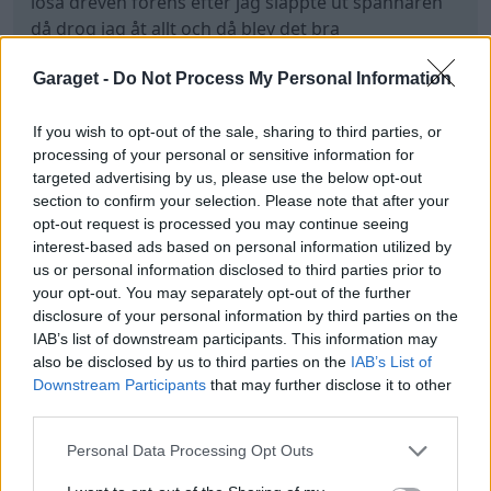
lösa dreven förens efter jag släppte ut spännaren
då drog jag åt allt och då blev det bra
Senast redigerat av Growe (8 juli )
Garaget -
Do Not Process My Personal Information
Kör fort så hinner inget hända...
If you wish to opt-out of the sale, sharing to third parties, or
processing of your personal or sensitive information for
Seat Arosa (1999)
Volkswagen Polo
1.6Tdi
targeted advertising by us, please use the below opt-out
"Biloptimering i
section to confirm your selection. Please note that after your
Sverige"
(2010)
opt-out request is processed you may continue seeing
interest-based ads based on personal information utilized by
Volvo V70 D5
us or personal information disclosed to third parties prior to
(2002)
your opt-out. You may separately opt-out of the further
disclosure of your personal information by third parties on the
IAB’s list of downstream participants. This information may
also be disclosed by us to third parties on the
IAB’s List of
All re
Citera
Downstream Participants
that may further disclose it to other
third parties.
Personal Data Processing Opt Outs