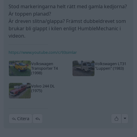
Stod markeringarna helt rätt med gamla kedjorna?
Är toppen planad?
Är dreven slitna/glappa? Främst dubbeldrevet som
brukar bli glappt i kilen enligt HumbleMechanic i
videon.
https://www.youtube.com/c/93simlar
Volkswagen
Volkswagen LT31
Transporter T4
"Luppen"
(1983)
(1998)
Volvo 244 DL
(1975)
All re
Citera