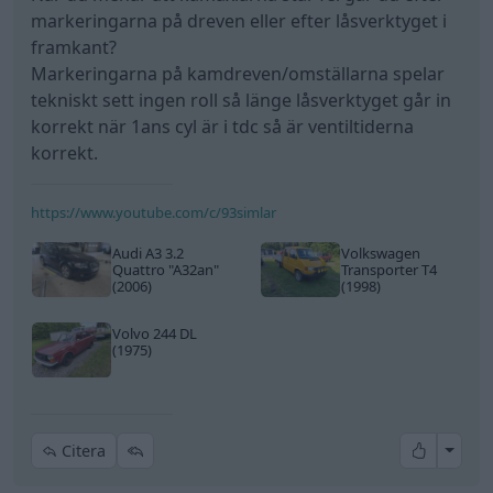
markeringarna på dreven eller efter låsverktyget i
framkant?
Markeringarna på kamdreven/omställarna spelar
tekniskt sett ingen roll så länge låsverktyget går in
korrekt när 1ans cyl är i tdc så är ventiltiderna
korrekt.
https://www.youtube.com/c/93simlar
Audi A3 3.2
Volkswagen
Quattro
"A32an"
Transporter T4
(2006)
(1998)
Volvo 244 DL
(1975)
All re
Citera