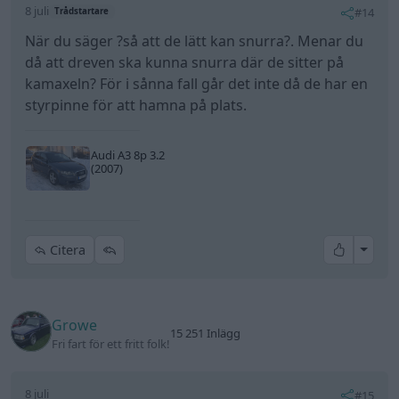
All re
Citera
Growe
15 251 Inlägg
Fri fart för ett fritt folk!
8 juli
#15
R32liteversion skrev:
När du säger ?så att de lätt kan snurra?. Menar du
då att dreven ska kunna snurra där de sitter på
kamaxeln? För i sånna fall går det inte då de har en
styrpinne för att hamna på plats.
okej om det är en styrpinne så går det inte att ha
dreven lösa.