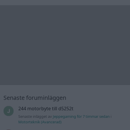
46 svar
mellanrum. Varför?
Senaste inlägget av
Ansan onsdag 15:29
i
Generell felsökning
Övertryck i vevhus, Volvo 940 b230fk
1 svar
Senaste inlägget av
Mossan1 onsdag 11:07
i
Generell
felsökning
Fälg till Husqvarna Novolett 1955
2 svar
Senaste inlägget av
Mossan1 tisdag 19:42
i
Övriga fordon
Slipa och polera rinningar
4 svar
Senaste inlägget av
turboblondie tisdag 14:22
i
Bilvård och
biltvätt
VW LT35 -04 2.5 TDI dör sporadiskt under
körning, startar direkt efter nyckelcykel.
1 svar
Delar bytta utan resultat.
Senaste inlägget av
Jesper328 tisdag 12:52
i
Generell
felsökning
Senaste projektinläggen