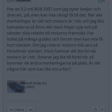
6 juli
#1
Trådstartare
Har en 3.2 vr6 BUB 2007 som jag byter kedjor och
drev etc. på, men kan inte riktigt få till det. När alla
markeringar är rätt och motorn är i tdc och jag låst
kamaxlarna så finns det slack högst upp och på
vänster sida relativt till motorns framsida. Har
kollat på många guides och forum men kan inte få
bort slacken. Om jag roterar motorn två varv så
försvinner slacken. Dock hamnar allt lite fel när
motorn är i tdc. Roterar jag lite till förbi tdc så
kommer de andra markeringarna på plats. Är det
någon här som kan lite om vr6or?
Audi A3 8p 3.2
(2007)
All re
Citera