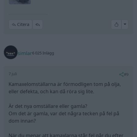
All re
Citera
simlar
6 025 Inlägg
7 juli
#9
Kamaxelomställarna är förmodligen tom på olja,
eller defekta, och kan då röra sig lite.
Är det nya omställare eller gamla?
Om det är gamla, var det några tecken på fel på
dom innan?
När du menar att kamaxlarna står fel går du efter