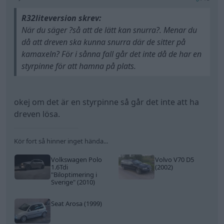
Kör fort så hinner inget hända...
Volkswagen Polo
Volvo V70 D5
1.6Tdi
(2002)
"Biloptimering i
Sverige"
(2010)
Seat Arosa (1999)
All re
Citera
R32liteversion
16 Inlägg
8 juli
#16
Trådstartare
Testade att lägga dit låsverktyget för kammarna.