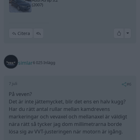
Audi A3 8p 3.2
(2007)
All re
Citera
simlar
6 025 Inlägg
7 juli
#6
På veven?
Det är inte jättemycket, blir det ens en halv kugg?
Har du rätt antal rullar mellan kamdrevens
markeringar och vevaxel och mellanaxel är väldigt
nära rätt så tycker jag dom millimetrarna borde
lösa sig av VVT-justeringen när motorn är igång.