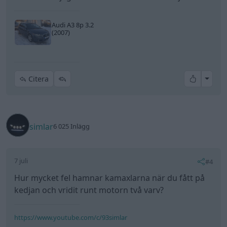
Audi A3 8p 3.2
(2007)
All re
Citera
simlar
6 025 Inlägg
7 juli
#4
Hur mycket fel hamnar kamaxlarna när du fått på
kedjan och vridit runt motorn två varv?
https://www.youtube.com/c/93simlar