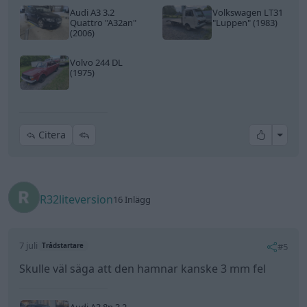
Audi A3 3.2
Volkswagen LT31
Quattro
"A32an"
"Luppen"
(1983)
(2006)
Volvo 244 DL
(1975)
All re
Citera
R32liteversion
16 Inlägg
7 juli
#5
Trådstartare
Skulle väl säga att den hamnar kanske 3 mm fel