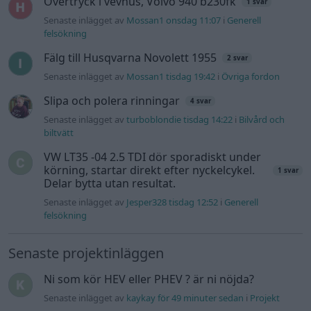
Volkswagen Golf MK4 v6 4motion OEM++
12 svar
med JDM inspiration.
Senaste inlägget av
Stol3n_Identity för 18 timmar sedan
i
Projekt
Volvo 245 ?Turbo?
40 svar
Senaste inlägget av
Marurb1 onsdag 23:42
i
Projekt
Renovering av en Honda Civic Aerodeck
181 svar
VTi
Senaste inlägget av
Xebers76 onsdag 20:48
i
Projekt
Nyaste forumtrådarna
Ni som kör HEV eller PHEV ? är ni nöjda?
Senaste inlägget av
kaykay för 49 minuter sedan
i
Projekt
244 motorbyte till d5252t
Senaste inlägget av
Jeppegaming för 7 timmar sedan
i
Motorteknik (Avancerad)