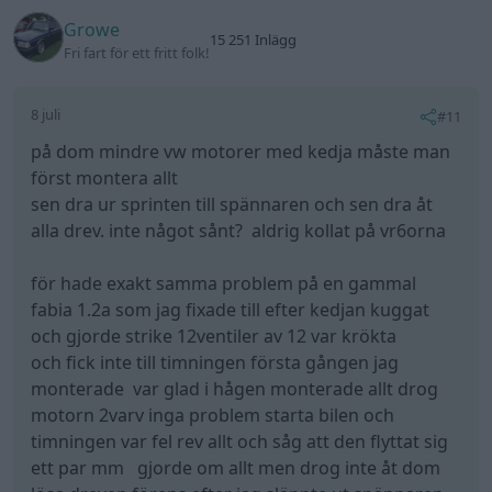
Growe
15 251 Inlägg
Fri fart för ett fritt folk!
8 juli
#11
på dom mindre vw motorer med kedja måste man
först montera allt
sen dra ur sprinten till spännaren och sen dra åt
alla drev. inte något sånt? aldrig kollat på vr6orna
för hade exakt samma problem på en gammal
fabia 1.2a som jag fixade till efter kedjan kuggat
och gjorde strike 12ventiler av 12 var krökta
och fick inte till timningen första gången jag
monterade var glad i hågen monterade allt drog
motorn 2varv inga problem starta bilen och
timningen var fel rev allt och såg att den flyttat sig
ett par mm gjorde om allt men drog inte åt dom