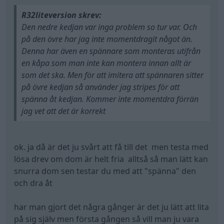
ok. ja då är det ju svårt att få till det men testa med
lösa drev om dom är helt fria alltså så man lätt kan
snurra dom sen testar du med att "spänna" den
och dra åt
har man gjort det några gånger är det ju lätt att lita
på sig själv men första gången så vill man ju vara
helt säker så klart..
Kör fort så hinner inget hända...
Volvo V70 D5
Seat Arosa (1999)
(2002)
Volkswagen Polo
1.6Tdi
"Biloptimering i
Sverige"
(2010)