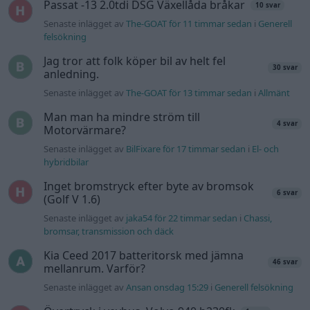
Ni som kör HEV eller PHEV ? är ni nöjda?
Senaste inlägget av
kaykay för 49 minuter sedan
i
Projekt
Manta b som ska räddas (kaross eller
122 svar
delar sökes)
Senaste inlägget av
Tyfors för 8 timmar sedan
i
Projekt
Huggern goes big block with 427 ZL-1!
551 svar
Senaste inlägget av
hugger69 för 9 timmar sedan
i
Projekt
Camaro som bruksbil?!
57 svar
Senaste inlägget av
Ev_volvo142 för 10 timmar sedan
i
Projekt
Volkswagen split bus t1 1962
2559 svar
Senaste inlägget av
Dr_snuggels för 11 timmar sedan
i
Projekt
Golf Mk2 16v Turbo
137 svar
Senaste inlägget av
16vt4m för 12 timmar sedan
i
Projekt
Vw 1956 oval prosjekt
11 svar
Senaste inlägget av
jarleb för 14 timmar sedan
i
Projekt