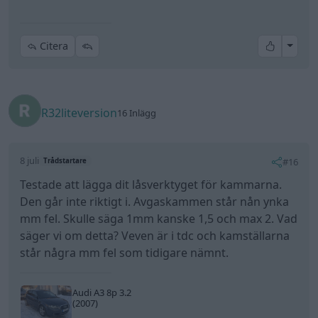
Den går inte riktigt i. Avgaskammen står nån ynka
mm fel. Skulle säga 1mm kanske 1,5 och max 2. Vad
säger vi om detta? Veven är i tdc och kamställarna
står några mm fel som tidigare nämnt.
Audi A3 8p 3.2
(2007)
All re
Citera
simlar
6 025 Inlägg
8 juli
#17